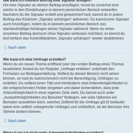
Wie kann ich meinem Beitrag eine Signatur anfügen?
Um eine Signatur an deinen Beitrag anzufügen, musst du zunächst eine
solche in den Einstellungen in deinem persönlichen Bereich entwerfen.
Nachdem du die Signatur erstellt und gespeichert hast, kannst du in jedem
Beitrag das Kästchen „Signatur anhängen“ aktivieren. Du kannst eine Signatur
auch hinzufügen, indem du in deinem persönlichen Bereich das
standardmäßige Anhängen deiner Signatur aktivierst. Wenn du einen
einzelnen Beitrag dennoch ohne Signatur verfassen möchtest, so kannst du
dort einfach das Kontrollkästchen „Signatur anhängen“ wieder deaktivieren.
Nach oben
Wie kann ich eine Umfrage erstellen?
Wenn du ein neues Thema eröffnest oder den ersten Beitrag eines Themas
bearbeitest, findest du ein Register „Umfrage erstellen“ unterhalb des
Formulars zur Beitragserstellung. Solltest du diesen Bereich nicht sehen
können, so hast du wahrscheinlich nicht die Berechtigung, Umfragen zu
erstellen. Du solltest einen Titel und mindestens zwei Antwortmöglichkeiten in
die entsprechenden Felder eingeben und dabei sicherstellen, dass jede
Antwortmöglichkeit in einer eigenen Zeile steht. Du kannst auch unter
„Auswahlmöglichkeiten pro Benutzer“ festlegen, wie viele Optionen ein
Benutzer auswählen kann, welches Zeitlimit für die Umfrage gilt (0 bedeutet
dabei eine zeitlich unbegrenzte Umfrage) und schließlich, ob die Benutzer ihre
Stimme ändern können.
Nach oben
Wieso kann ich nicht mehr Antwortmöglichkeiten erstellen?