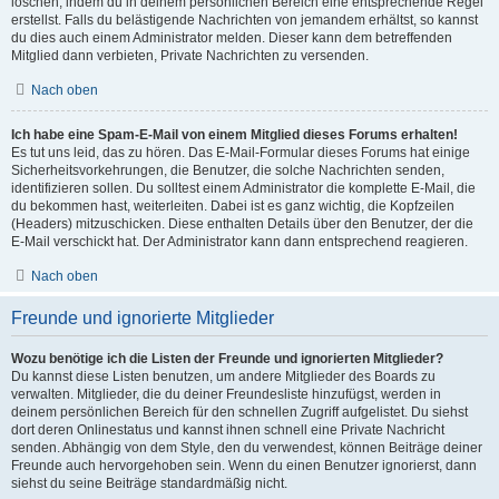
löschen, indem du in deinem persönlichen Bereich eine entsprechende Regel
erstellst. Falls du belästigende Nachrichten von jemandem erhältst, so kannst
du dies auch einem Administrator melden. Dieser kann dem betreffenden
Mitglied dann verbieten, Private Nachrichten zu versenden.
Nach oben
Ich habe eine Spam-E-Mail von einem Mitglied dieses Forums erhalten!
Es tut uns leid, das zu hören. Das E-Mail-Formular dieses Forums hat einige
Sicherheitsvorkehrungen, die Benutzer, die solche Nachrichten senden,
identifizieren sollen. Du solltest einem Administrator die komplette E-Mail, die
du bekommen hast, weiterleiten. Dabei ist es ganz wichtig, die Kopfzeilen
(Headers) mitzuschicken. Diese enthalten Details über den Benutzer, der die
E-Mail verschickt hat. Der Administrator kann dann entsprechend reagieren.
Nach oben
Freunde und ignorierte Mitglieder
Wozu benötige ich die Listen der Freunde und ignorierten Mitglieder?
Du kannst diese Listen benutzen, um andere Mitglieder des Boards zu
verwalten. Mitglieder, die du deiner Freundesliste hinzufügst, werden in
deinem persönlichen Bereich für den schnellen Zugriff aufgelistet. Du siehst
dort deren Onlinestatus und kannst ihnen schnell eine Private Nachricht
senden. Abhängig von dem Style, den du verwendest, können Beiträge deiner
Freunde auch hervorgehoben sein. Wenn du einen Benutzer ignorierst, dann
siehst du seine Beiträge standardmäßig nicht.