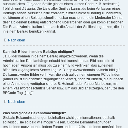
auszudrücken. Für jeden Smilie gibt es einen kurzen Code, z. B. bedeutet :)
fröhlich und :( traurig. Die Liste aller Smilies kannst du beim Verfassen eines
Beitrags sehen. Versuche bitte trotzdem, Smilies nicht zu häufig zu benutzen,
sie können einen Beitrag schnell unlesbar machen und ein Moderator könnte
deshalb deinen Beitrag entsprechend überarbeiten oder gar komplett löschen.
Die Board-Administration kann auch die Anzahl der Smilies begrenzen, die du
in einem Beitrag benutzen kannst.
Nach oben
Kann ich Bilder in meine Beiträge einfügen?
Ja, Bilder können in deinem Beitrag angezeigt werden. Wenn die
Administration Dateianhänge erlaubt hat, kannst du das Bild auch direkt
hochladen. Ansonsten musst du zu einem Bild verlinken, das auf einem
öffentlich zugänglichen Server liegt, z. B. http://www.domain.tld/mein-bild.gif.
Du kannst weder Bilder verlinken, die sich auf deinem eigenen PC befinden
(außer es ist ein öffentlich zugänglicher Server), noch zu Bildern, die nur nach
einer Anmeldung verfügbar sind, z. B. Hotmail- oder Yahoo-Mailboxen, mit
einem Passwort geschützte Seiten usw. Um das Bild anzuzeigen, benutze den
BBCode-Tag „[img]“.
Nach oben
Was sind globale Bekanntmachungen?
Globale Bekanntmachungen beinhalten wichtige Informationen, deshalb
solltest du sie so bald wie möglich lesen. Globale Bekanntmachungen
erscheinen ganz oben in jedem Forum und ebenfalls in deinem persönlichen