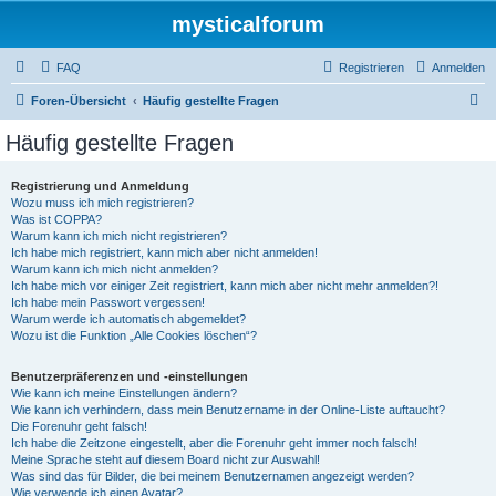
mysticalforum
FAQ
Registrieren
Anmelden
S
Foren-Übersicht
Häufig gestellte Fragen
u
Häufig gestellte Fragen
c
h
Registrierung und Anmeldung
Wozu muss ich mich registrieren?
e
Was ist COPPA?
Warum kann ich mich nicht registrieren?
Ich habe mich registriert, kann mich aber nicht anmelden!
Warum kann ich mich nicht anmelden?
Ich habe mich vor einiger Zeit registriert, kann mich aber nicht mehr anmelden?!
Ich habe mein Passwort vergessen!
Warum werde ich automatisch abgemeldet?
Wozu ist die Funktion „Alle Cookies löschen“?
Benutzerpräferenzen und -einstellungen
Wie kann ich meine Einstellungen ändern?
Wie kann ich verhindern, dass mein Benutzername in der Online-Liste auftaucht?
Die Forenuhr geht falsch!
Ich habe die Zeitzone eingestellt, aber die Forenuhr geht immer noch falsch!
Meine Sprache steht auf diesem Board nicht zur Auswahl!
Was sind das für Bilder, die bei meinem Benutzernamen angezeigt werden?
Wie verwende ich einen Avatar?