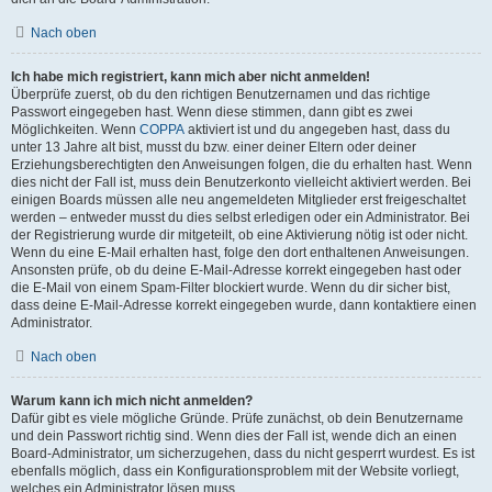
Nach oben
Ich habe mich registriert, kann mich aber nicht anmelden!
Überprüfe zuerst, ob du den richtigen Benutzernamen und das richtige
Passwort eingegeben hast. Wenn diese stimmen, dann gibt es zwei
Möglichkeiten. Wenn
COPPA
aktiviert ist und du angegeben hast, dass du
unter 13 Jahre alt bist, musst du bzw. einer deiner Eltern oder deiner
Erziehungsberechtigten den Anweisungen folgen, die du erhalten hast. Wenn
dies nicht der Fall ist, muss dein Benutzerkonto vielleicht aktiviert werden. Bei
einigen Boards müssen alle neu angemeldeten Mitglieder erst freigeschaltet
werden – entweder musst du dies selbst erledigen oder ein Administrator. Bei
der Registrierung wurde dir mitgeteilt, ob eine Aktivierung nötig ist oder nicht.
Wenn du eine E-Mail erhalten hast, folge den dort enthaltenen Anweisungen.
Ansonsten prüfe, ob du deine E-Mail-Adresse korrekt eingegeben hast oder
die E-Mail von einem Spam-Filter blockiert wurde. Wenn du dir sicher bist,
dass deine E-Mail-Adresse korrekt eingegeben wurde, dann kontaktiere einen
Administrator.
Nach oben
Warum kann ich mich nicht anmelden?
Dafür gibt es viele mögliche Gründe. Prüfe zunächst, ob dein Benutzername
und dein Passwort richtig sind. Wenn dies der Fall ist, wende dich an einen
Board-Administrator, um sicherzugehen, dass du nicht gesperrt wurdest. Es ist
ebenfalls möglich, dass ein Konfigurationsproblem mit der Website vorliegt,
welches ein Administrator lösen muss.