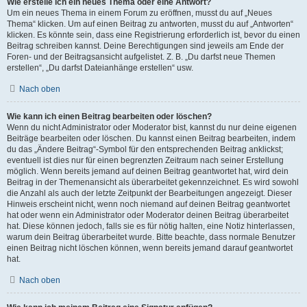
Wie erstelle ich ein neues Thema oder eine Antwort?
Um ein neues Thema in einem Forum zu eröffnen, musst du auf „Neues
Thema“ klicken. Um auf einen Beitrag zu antworten, musst du auf „Antworten“
klicken. Es könnte sein, dass eine Registrierung erforderlich ist, bevor du einen
Beitrag schreiben kannst. Deine Berechtigungen sind jeweils am Ende der
Foren- und der Beitragsansicht aufgelistet. Z. B. „Du darfst neue Themen
erstellen“, „Du darfst Dateianhänge erstellen“ usw.
Nach oben
Wie kann ich einen Beitrag bearbeiten oder löschen?
Wenn du nicht Administrator oder Moderator bist, kannst du nur deine eigenen
Beiträge bearbeiten oder löschen. Du kannst einen Beitrag bearbeiten, indem
du das „Ändere Beitrag“-Symbol für den entsprechenden Beitrag anklickst;
eventuell ist dies nur für einen begrenzten Zeitraum nach seiner Erstellung
möglich. Wenn bereits jemand auf deinen Beitrag geantwortet hat, wird dein
Beitrag in der Themenansicht als überarbeitet gekennzeichnet. Es wird sowohl
die Anzahl als auch der letzte Zeitpunkt der Bearbeitungen angezeigt. Dieser
Hinweis erscheint nicht, wenn noch niemand auf deinen Beitrag geantwortet
hat oder wenn ein Administrator oder Moderator deinen Beitrag überarbeitet
hat. Diese können jedoch, falls sie es für nötig halten, eine Notiz hinterlassen,
warum dein Beitrag überarbeitet wurde. Bitte beachte, dass normale Benutzer
einen Beitrag nicht löschen können, wenn bereits jemand darauf geantwortet
hat.
Nach oben