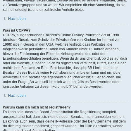
Avatarbilder, Private Nachrichten, E-Mail-Versand an andere Mitglieder, Beitritt
zu Benutzergruppen und so weiter. Wir empfehlen dir eine Anmeldung, da sie
schnell erledigt ist und dir zahlreiche Vorteile bietet.
Nach oben
Was ist COPPA?
COPPA, ausgeschrieben Children’s Online Privacy Protection Act of 1998
(deutsch: Gesetz zum Schutz der Privatsphäre von Kindern im Internet von
1998) ist ein Gesetz in den USA, welches festlegt, dass Websites, die
möglicherweise persönliche Daten von Kindern unter 13 Jahren erheben,
hierzu die Zustimmung der Eltern beziehungsweise des oder der
Erziehungsberechtigten benötigen. Wenn du dir unsicher bist, ob dies auf dich
oder die Website, auf der du dich zu registrieren versuchst, zutrifft, ziehe einen
rechtlichen Beistand zu Rate. Bitte beachte, dass phpBB Limited und der
Besitzer dieses Boards keine Rechtsberatung anbieten kann und nicht die
Anlaufstelle für Rechtsangelegenheiten jeglicher Art ist; außer solchen, die
unter der Frage „An wen soll ich mich wenden, falls es Beschwerden oder
juristische Anfragen zu diesem Forum gibt?“ behandelt werden.
Nach oben
Warum kann ich mich nicht registrieren?
Es kann sein, dass die Board-Administration die Registrierung komplett
ausgeschaltet hat, damit sich keine neuen Benutzer mehr anmelden können.
Es könnte auch sein, dass deine IP-Adresse oder der Benutzername, mit dem
du dich registrieren möchtest, gesperrt wurden. Um Hilfe zu erhalten, wende
dich an die Board-Administration.