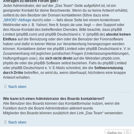
Anfragen zu diesem Forum gibt?
Jeder Administrator, der auf der „Das Team“-Seite aufgeführt ist, ist ein
geeigneter Kontakt für deine Beschwerde. Wenn du so keine Antwort erhältst,
solltest du den Besitzer der Domain kontaktieren (führe dazu eine
„WHOIS“-Abfrage
durch) oder — falls diese Seite bei einem kostenlosen
Webhoster wie z. B. Yahoo!, free.fr, funpic.de usw. liegt — den Support oder
den Abuse-Kontakt des betreffenden Dienstes. Bitte beachte, dass phpBB
Limited (phpBB.com) und phpBB Deutschland e. V. (phpBB.de)
absolut keinen
Einfluss
auf die Benutzung oder den oder die Benutzer der Forensoftware
haben und dafür in keiner Weise zur Verantwortung herangezogen werden
können. Kontaktiere daher nie phpBB Limited oder phpBB Deutschland e. V. in
Zusammenhang mit jeglichen juristischen Fragen (Unterlassungserklärungen,
Haftungsfragen usw.), die
sich nicht direkt
auf die Websiten phpbb.com,
phpbb.de oder die phpBB-Software selbst beziehen. Falls du phpBB Limited
oder phpBB Deutschland e. V. E-Mails schreibst, die die
Softwarenutzung
durch Dritte
betreffen, so wirst du, wenn überhaupt, höchstens eine knappe
Antwort erhalten.
Nach oben
Wie kann ich einen Administrator des Boards kontaktieren?
Alle Benutzer des Boards können das Kontaktformular nutzen, wenn die
Funktion durch die Board-Administration aktiviert wurde.
Mitglieder des Boards können zusätzlich den Link „Das Team“ verwenden.
Nach oben
Gehe zu