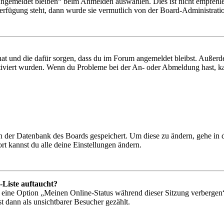
Angemeldet bleiben“ beim Anmelden auswählen. Dies ist nicht empfehle
Verfügung steht, dann wurde sie vermutlich von der Board-Administratio
 hat und die dafür sorgen, dass du im Forum angemeldet bleibst. Außer
tiviert wurden. Wenn du Probleme bei der An- oder Abmeldung hast, ka
 in der Datenbank des Boards gespeichert. Um diese zu ändern, gehe in
t kannst du alle deine Einstellungen ändern.
-Liste auftaucht?
n eine Option „Meinen Online-Status während dieser Sitzung verbergen
t dann als unsichtbarer Besucher gezählt.