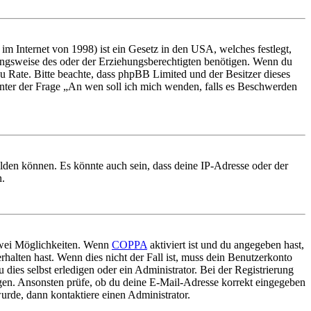
m Internet von 1998) ist ein Gesetz in den USA, welches festlegt,
ungsweise des oder der Erziehungsberechtigten benötigen. Wenn du
nd zu Rate. Bitte beachte, dass phpBB Limited und der Besitzer dieses
 unter der Frage „An wen soll ich mich wenden, falls es Beschwerden
elden können. Es könnte auch sein, dass deine IP-Adresse oder der
n.
 zwei Möglichkeiten. Wenn
COPPA
aktiviert ist und du angegeben hast,
rhalten hast. Wenn dies nicht der Fall ist, muss dein Benutzerkonto
 dies selbst erledigen oder ein Administrator. Bei der Registrierung
ungen. Ansonsten prüfe, ob du deine E-Mail-Adresse korrekt eingegeben
urde, dann kontaktiere einen Administrator.