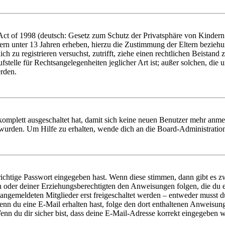
t of 1998 (deutsch: Gesetz zum Schutz der Privatsphäre von Kindern i
ern unter 13 Jahren erheben, hierzu die Zustimmung der Eltern bezieh
dich zu registrieren versuchst, zutrifft, ziehe einen rechtlichen Beista
stelle für Rechtsangelegenheiten jeglicher Art ist; außer solchen, die
erden.
 komplett ausgeschaltet hat, damit sich keine neuen Benutzer mehr anm
 wurden. Um Hilfe zu erhalten, wende dich an die Board-Administratio
richtige Passwort eingegeben hast. Wenn diese stimmen, dann gibt es
ern oder deiner Erziehungsberechtigten den Anweisungen folgen, die du e
 angemeldeten Mitglieder erst freigeschaltet werden – entweder musst du
. Wenn du eine E-Mail erhalten hast, folge den dort enthaltenen Anweis
nn du dir sicher bist, dass deine E-Mail-Adresse korrekt eingegeben w