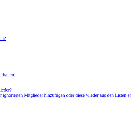
lt?
rhalten!
lieder?
er ignorierten Mitglieder hinzufügen oder diese wieder aus den Listen e