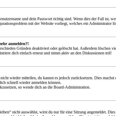
Benutzername und dein Passwort richtig sind. Wenn dies der Fall ist, w
igurationsproblem mit der Website vorliegt, welches ein Administrator l
t mehr anmelden?!
rschieden Gründen deaktiviert oder gelöscht hat. Außerdem löschen vie
triere dich einfach erneut und nimm aktiv an den Diskussionen teil!
 nicht wieder mitteilen, du kannst es jedoch zurücksetzen. Dies machs
 dich schnell wieder anmelden können.
ückzusetzen, so wende dich an die Board-Administration.
en“ nicht auswählst, wirst du nur für eine Sitzung angemeldet. Dies