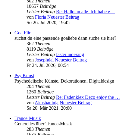
502
Themen
10657
Beiträge
Letzter Beitrag
Re: Hallo an alle. Ich habe e…
von
Floria
Neuester Beitrag
So 26. Jul 2020, 19:45
Goa Flirt
suchst du eine passende goaliebe dann suche sie hier?
362
Themen
8119
Beiträge
Letzter Beitrag
faster indexing
von
Josephdal
Neuester Beitrag
Fr 24. Jul 2026, 00:54
Psy Kunst
Psychedelische Künste, Dekorationen, Digitaldesign
204
Themen
1260
Beiträge
Letzter Beitrag
Re: Fadenklex Deco enjoy the …
von
Akashaninja
Neuester Beitrag
Sa 20. Mär 2021, 20:00
Trance-Musik
Generelles über Trance-Musik
283
Themen
1635
Beiträge