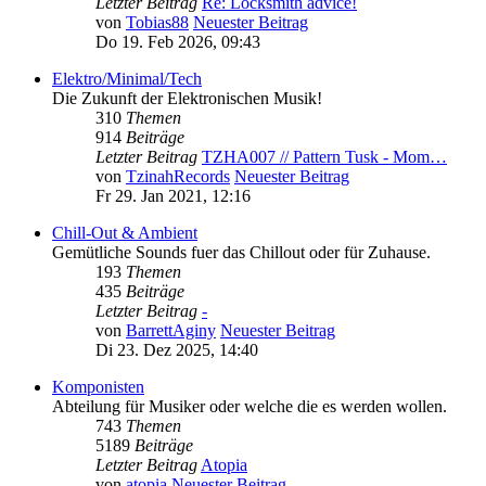
Letzter Beitrag
Re: Locksmith advice!
von
Tobias88
Neuester Beitrag
Do 19. Feb 2026, 09:43
Elektro/Minimal/Tech
Die Zukunft der Elektronischen Musik!
310
Themen
914
Beiträge
Letzter Beitrag
TZHA007 // Pattern Tusk - Mom…
von
TzinahRecords
Neuester Beitrag
Fr 29. Jan 2021, 12:16
Chill-Out & Ambient
Gemütliche Sounds fuer das Chillout oder für Zuhause.
193
Themen
435
Beiträge
Letzter Beitrag
-
von
BarrettAginy
Neuester Beitrag
Di 23. Dez 2025, 14:40
Komponisten
Abteilung für Musiker oder welche die es werden wollen.
743
Themen
5189
Beiträge
Letzter Beitrag
Atopia
von
atopia
Neuester Beitrag