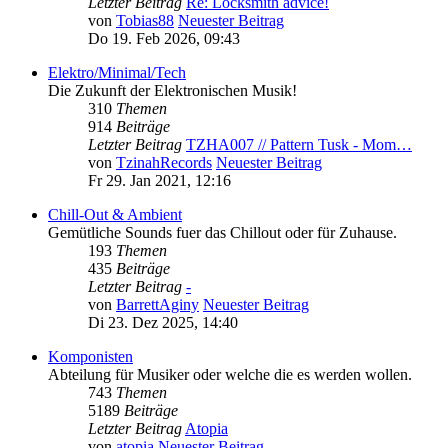
Letzter Beitrag
Re: Locksmith advice!
von
Tobias88
Neuester Beitrag
Do 19. Feb 2026, 09:43
Elektro/Minimal/Tech
Die Zukunft der Elektronischen Musik!
310
Themen
914
Beiträge
Letzter Beitrag
TZHA007 // Pattern Tusk - Mom…
von
TzinahRecords
Neuester Beitrag
Fr 29. Jan 2021, 12:16
Chill-Out & Ambient
Gemütliche Sounds fuer das Chillout oder für Zuhause.
193
Themen
435
Beiträge
Letzter Beitrag
-
von
BarrettAginy
Neuester Beitrag
Di 23. Dez 2025, 14:40
Komponisten
Abteilung für Musiker oder welche die es werden wollen.
743
Themen
5189
Beiträge
Letzter Beitrag
Atopia
von
atopia
Neuester Beitrag