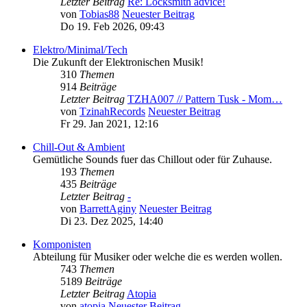
Letzter Beitrag
Re: Locksmith advice!
von
Tobias88
Neuester Beitrag
Do 19. Feb 2026, 09:43
Elektro/Minimal/Tech
Die Zukunft der Elektronischen Musik!
310
Themen
914
Beiträge
Letzter Beitrag
TZHA007 // Pattern Tusk - Mom…
von
TzinahRecords
Neuester Beitrag
Fr 29. Jan 2021, 12:16
Chill-Out & Ambient
Gemütliche Sounds fuer das Chillout oder für Zuhause.
193
Themen
435
Beiträge
Letzter Beitrag
-
von
BarrettAginy
Neuester Beitrag
Di 23. Dez 2025, 14:40
Komponisten
Abteilung für Musiker oder welche die es werden wollen.
743
Themen
5189
Beiträge
Letzter Beitrag
Atopia
von
atopia
Neuester Beitrag