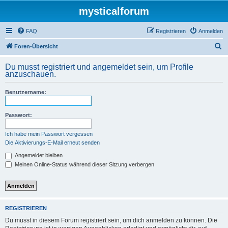
mysticalforum
FAQ
Registrieren
Anmelden
S
Foren-Übersicht
u
Du musst registriert und angemeldet sein, um Profile
c
anzuschauen.
h
Benutzername:
e
Passwort:
Ich habe mein Passwort vergessen
Die Aktivierungs-E-Mail erneut senden
Angemeldet bleiben
Meinen Online-Status während dieser Sitzung verbergen
REGISTRIEREN
Du musst in diesem Forum registriert sein, um dich anmelden zu können. Die