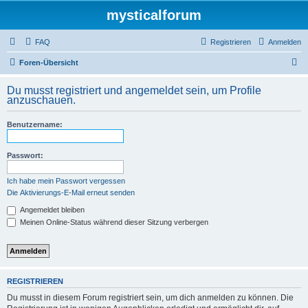
mysticalforum
FAQ
Registrieren
Anmelden
S
Foren-Übersicht
u
Du musst registriert und angemeldet sein, um Profile
c
anzuschauen.
h
Benutzername:
e
Passwort:
Ich habe mein Passwort vergessen
Die Aktivierungs-E-Mail erneut senden
Angemeldet bleiben
Meinen Online-Status während dieser Sitzung verbergen
REGISTRIEREN
Du musst in diesem Forum registriert sein, um dich anmelden zu können. Die