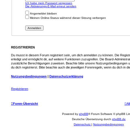
Ich habe mein Passwort vergessen
Die Aktivierungs-E-Mail erneut senden
Angemeldet bleiben
Meinen Online-Status während dieser Sitzung verbergen
REGISTRIEREN
Du musst in diesem Forum registriert sein, um dich anmelden zu können. Die Registr
erledigt und ermöglicht dir, auf weitere Funktionen zuzugreifen. Die Board-Administra
zusätzliche Berechtigungen zuweisen. Beachte bitte unsere Nutzungsbedingungen 
du dich registrierst. Bitte beachte auch die jeweiligen Forenregeln, wenn du dich in
Nutzungsbedingungen
|
Datenschutzerklärung
Registrieren
Foren-Übersicht
Al
Powered by
phpBB
® Forum Software © phpBB Lim
Deutsche Übersetzung durch
phpBB.de
Datenschutz
|
Nutzungsbedingungen