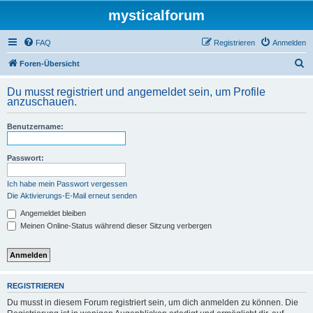
mysticalforum
FAQ
Registrieren
Anmelden
S
Foren-Übersicht
u
Du musst registriert und angemeldet sein, um Profile
c
anzuschauen.
h
Benutzername:
e
Passwort:
Ich habe mein Passwort vergessen
Die Aktivierungs-E-Mail erneut senden
Angemeldet bleiben
Meinen Online-Status während dieser Sitzung verbergen
REGISTRIEREN
Du musst in diesem Forum registriert sein, um dich anmelden zu können. Die