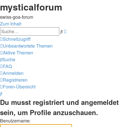
mysticalforum
swiss-goa-forum
Zum Inhalt
Erweiterte
Suche
Suche
Schnellzugriff
Unbeantwortete Themen
Aktive Themen
Suche
FAQ
Anmelden
Registrieren
Foren-Übersicht
Suche
Du musst registriert und angemeldet
sein, um Profile anzuschauen.
Benutzername: