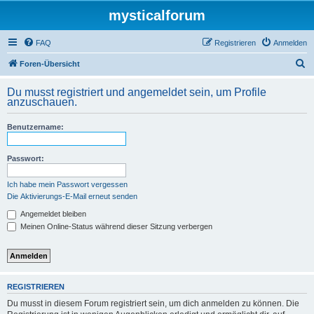
mysticalforum
FAQ
Registrieren
Anmelden
S
Foren-Übersicht
u
Du musst registriert und angemeldet sein, um Profile
c
anzuschauen.
h
Benutzername:
e
Passwort:
Ich habe mein Passwort vergessen
Die Aktivierungs-E-Mail erneut senden
Angemeldet bleiben
Meinen Online-Status während dieser Sitzung verbergen
REGISTRIEREN
Du musst in diesem Forum registriert sein, um dich anmelden zu können. Die