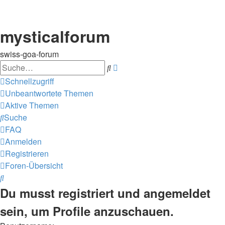
mysticalforum
swiss-goa-forum
Suche
Erweiterte
Suche
Schnellzugriff
Unbeantwortete Themen
Aktive Themen
Suche
FAQ
Anmelden
Registrieren
Foren-Übersicht
Suche
Du musst registriert und angemeldet
sein, um Profile anzuschauen.