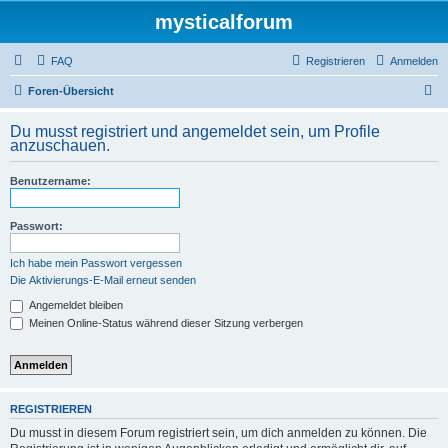
mysticalforum
FAQ
Registrieren
Anmelden
S
Foren-Übersicht
u
Du musst registriert und angemeldet sein, um Profile
c
anzuschauen.
h
Benutzername:
e
Passwort:
Ich habe mein Passwort vergessen
Die Aktivierungs-E-Mail erneut senden
Angemeldet bleiben
Meinen Online-Status während dieser Sitzung verbergen
REGISTRIEREN
Du musst in diesem Forum registriert sein, um dich anmelden zu können. Die