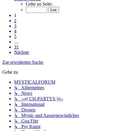
Gehe zu Seite:
1
2
3
4
5
…
31
Nächste
Zur erweiterten Suche
Gehe zu
MYSTICALFORUM
↳ Allgemeines
↳ News
↳ -«(( CH-PARTYS ))»-
↳ International
↳ Drogen
↳ Mystic und Aussergewönliches
↳ Goa Flirt
↳ Psy Kunst