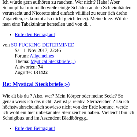
Ich würde gern aufhören zu rauchen. Wer nicht? Haha! Aber
Schnupf hat mir mittlerweile einige Schäden an den Schleimhäuten
verursacht und Nicorette sind einfach viiiiiiiel zu teuer (ich drehe
Zigaretten, es kommt also nicht gleich teuer). Meine Idee: Würde
man eine Tabaktinktur herstellen und von di...
Rufe den Beitrag auf
von
SO FUCKING DETERMINED
Sa 11. Nov 2017, 22:46
Forum:
Allgemeines
Thema:
Mystical Steckbriefe ;-)
Antworten:
74
Zugriffe:
131422
Re: Mystical Steckbriefe ;-)
Wie alt bis du ? Also, wer? Mein Körper oder meine Seele? So
genau weiss ich das nicht. Zeit ist ja relativ. Sternzeichen ? Da ich
höchstwahrscheinlich sowieso nicht von der Erde komme, werde
ich wohl ein hier unbekanntes Sternzeichen haben. Vielleicht bin ich
Schnigibux und im Aszendent Bladibörggg...
Rufe den Beitrag auf