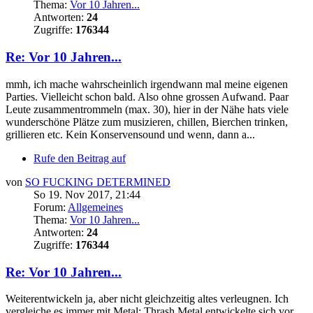
Thema:
Vor 10 Jahren...
Antworten:
24
Zugriffe:
176344
Re: Vor 10 Jahren...
mmh, ich mache wahrscheinlich irgendwann mal meine eigenen
Parties. Vielleicht schon bald. Also ohne grossen Aufwand. Paar
Leute zusammentrommeln (max. 30), hier in der Nähe hats viele
wunderschöne Plätze zum musizieren, chillen, Bierchen trinken,
grillieren etc. Kein Konservensound und wenn, dann a...
Rufe den Beitrag auf
von
SO FUCKING DETERMINED
So 19. Nov 2017, 21:44
Forum:
Allgemeines
Thema:
Vor 10 Jahren...
Antworten:
24
Zugriffe:
176344
Re: Vor 10 Jahren...
Weiterentwickeln ja, aber nicht gleichzeitig altes verleugnen. Ich
vergleiche es immer mit Metal: Thrash Metal entwickelte sich vor