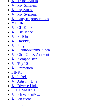
↳ Trance-Musik
↳ Psy-Schweiz
↳ Psy-Suisse
↳ Psy-Svizzera
↳ Party Reports/Photos
MUSIK
↳ CD Kritik
↳ PsyTrance
↳ FullOn
↳ DarkPsy
↳ Progi
↳ Elektro/Minimal/Tech
↳ Chill-Out & Ambient
↳ Komponisten
↳ Top 10
↳ Promotion
LINKS
↳ Labels
↳ Artists + Dj´s
↳ Diverse Links
FLOHMARKT
↳ Ich verkaufe ...
↳ Ich suche ...