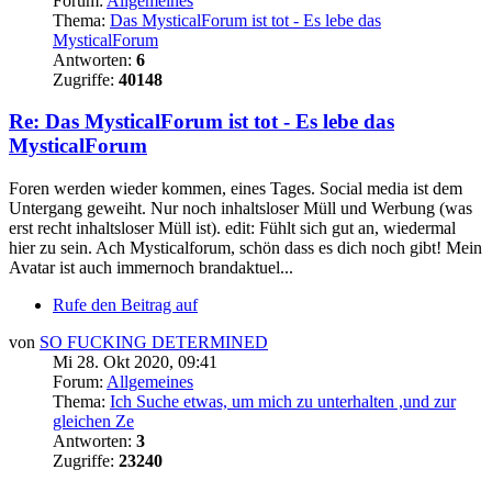
Forum:
Allgemeines
Thema:
Das MysticalForum ist tot - Es lebe das
MysticalForum
Antworten:
6
Zugriffe:
40148
Re: Das MysticalForum ist tot - Es lebe das
MysticalForum
Foren werden wieder kommen, eines Tages. Social media ist dem
Untergang geweiht. Nur noch inhaltsloser Müll und Werbung (was
erst recht inhaltsloser Müll ist). edit: Fühlt sich gut an, wiedermal
hier zu sein. Ach Mysticalforum, schön dass es dich noch gibt! Mein
Avatar ist auch immernoch brandaktuel...
Rufe den Beitrag auf
von
SO FUCKING DETERMINED
Mi 28. Okt 2020, 09:41
Forum:
Allgemeines
Thema:
Ich Suche etwas, um mich zu unterhalten ,und zur
gleichen Ze
Antworten:
3
Zugriffe:
23240