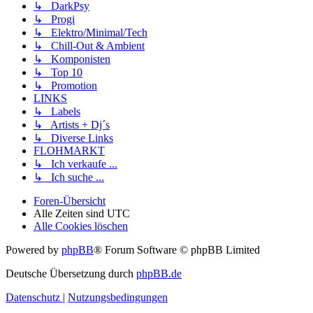
↳ DarkPsy
↳ Progi
↳ Elektro/Minimal/Tech
↳ Chill-Out & Ambient
↳ Komponisten
↳ Top 10
↳ Promotion
LINKS
↳ Labels
↳ Artists + Dj´s
↳ Diverse Links
FLOHMARKT
↳ Ich verkaufe ...
↳ Ich suche ...
Foren-Übersicht
Alle Zeiten sind
UTC
Alle Cookies löschen
Powered by
phpBB
® Forum Software © phpBB Limited
Deutsche Übersetzung durch
phpBB.de
Datenschutz
|
Nutzungsbedingungen