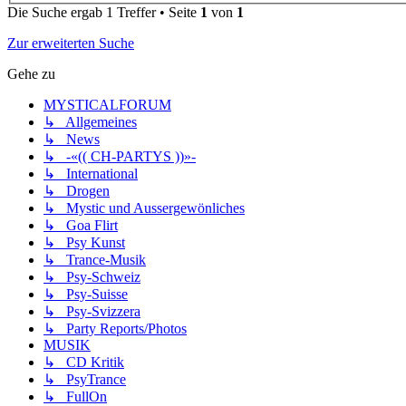
Die Suche ergab 1 Treffer • Seite
1
von
1
Zur erweiterten Suche
Gehe zu
MYSTICALFORUM
↳ Allgemeines
↳ News
↳ -«(( CH-PARTYS ))»-
↳ International
↳ Drogen
↳ Mystic und Aussergewönliches
↳ Goa Flirt
↳ Psy Kunst
↳ Trance-Musik
↳ Psy-Schweiz
↳ Psy-Suisse
↳ Psy-Svizzera
↳ Party Reports/Photos
MUSIK
↳ CD Kritik
↳ PsyTrance
↳ FullOn