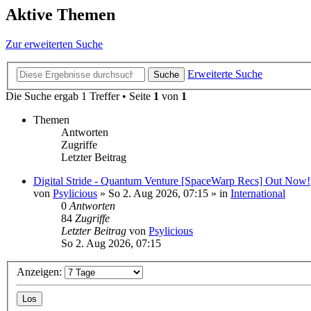
Aktive Themen
Zur erweiterten Suche
Erweiterte Suche
Suche
Die Suche ergab 1 Treffer • Seite
1
von
1
Themen
Antworten
Zugriffe
Letzter Beitrag
Digital Stride - Quantum Venture [SpaceWarp Recs] Out Now!
von
Psylicious
»
So 2. Aug 2026, 07:15
» in
International
0
Antworten
84
Zugriffe
Letzter Beitrag
von
Psylicious
So 2. Aug 2026, 07:15
Anzeigen: