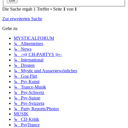
Die Suche ergab 1 Treffer • Seite
1
von
1
Zur erweiterten Suche
Gehe zu
MYSTICALFORUM
↳ Allgemeines
↳ News
↳ -«(( CH-PARTYS ))»-
↳ International
↳ Drogen
↳ Mystic und Aussergewönliches
↳ Goa Flirt
↳ Psy Kunst
↳ Trance-Musik
↳ Psy-Schweiz
↳ Psy-Suisse
↳ Psy-Svizzera
↳ Party Reports/Photos
MUSIK
↳ CD Kritik
↳ PsyTrance