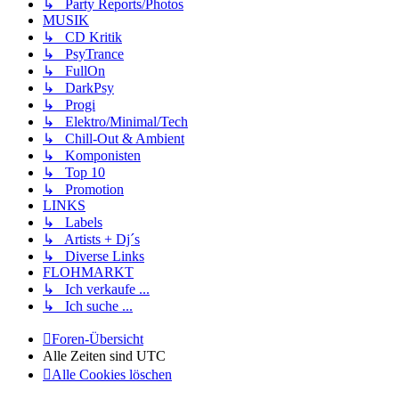
↳ Party Reports/Photos
MUSIK
↳ CD Kritik
↳ PsyTrance
↳ FullOn
↳ DarkPsy
↳ Progi
↳ Elektro/Minimal/Tech
↳ Chill-Out & Ambient
↳ Komponisten
↳ Top 10
↳ Promotion
LINKS
↳ Labels
↳ Artists + Dj´s
↳ Diverse Links
FLOHMARKT
↳ Ich verkaufe ...
↳ Ich suche ...
Foren-Übersicht
Alle Zeiten sind
UTC
Alle Cookies löschen