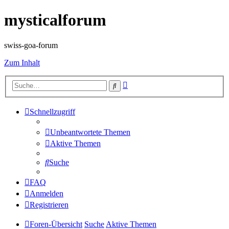
mysticalforum
swiss-goa-forum
Zum Inhalt
Erweiterte
Suche
Suche
Schnellzugriff
Unbeantwortete Themen
Aktive Themen
Suche
FAQ
Anmelden
Registrieren
Foren-Übersicht
Suche
Aktive Themen