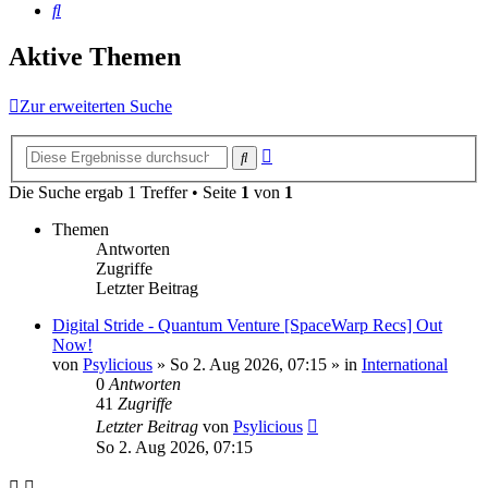
Suche
Aktive Themen
Zur erweiterten Suche
Erweiterte
Suche
Suche
Die Suche ergab 1 Treffer • Seite
1
von
1
Themen
Antworten
Zugriffe
Letzter Beitrag
Digital Stride - Quantum Venture [SpaceWarp Recs] Out
Now!
von
Psylicious
»
So 2. Aug 2026, 07:15
» in
International
0
Antworten
41
Zugriffe
Letzter Beitrag
von
Psylicious
So 2. Aug 2026, 07:15