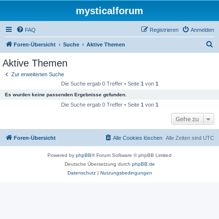
mysticalforum
FAQ
Registrieren
Anmelden
S
Foren-Übersicht
Suche
Aktive Themen
u
Aktive Themen
c
Zur erweiterten Suche
h
Die Suche ergab 0 Treffer • Seite
1
von
1
e
Es wurden keine passenden Ergebnisse gefunden.
Die Suche ergab 0 Treffer • Seite
1
von
1
Gehe zu
Foren-Übersicht
Alle Cookies löschen
Alle Zeiten sind
UTC
Powered by
phpBB
® Forum Software © phpBB Limited
Deutsche Übersetzung durch
phpBB.de
Datenschutz
|
Nutzungsbedingungen