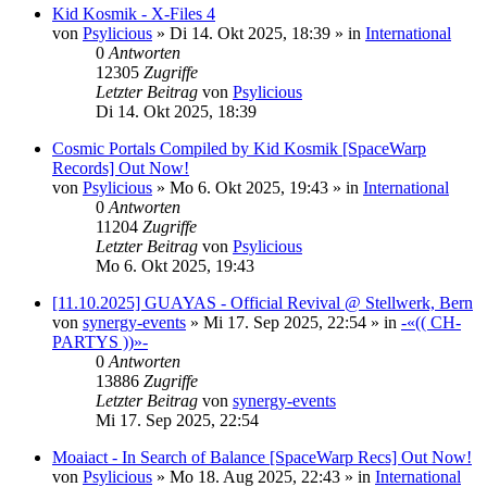
Kid Kosmik - X-Files 4
von
Psylicious
»
Di 14. Okt 2025, 18:39
» in
International
0
Antworten
12305
Zugriffe
Letzter Beitrag
von
Psylicious
Di 14. Okt 2025, 18:39
Cosmic Portals Compiled by Kid Kosmik [SpaceWarp
Records] Out Now!
von
Psylicious
»
Mo 6. Okt 2025, 19:43
» in
International
0
Antworten
11204
Zugriffe
Letzter Beitrag
von
Psylicious
Mo 6. Okt 2025, 19:43
[11.10.2025] GUAYAS - Official Revival @ Stellwerk, Bern
von
synergy-events
»
Mi 17. Sep 2025, 22:54
» in
-«(( CH-
PARTYS ))»-
0
Antworten
13886
Zugriffe
Letzter Beitrag
von
synergy-events
Mi 17. Sep 2025, 22:54
Moaiact - In Search of Balance [SpaceWarp Recs] Out Now!
von
Psylicious
»
Mo 18. Aug 2025, 22:43
» in
International