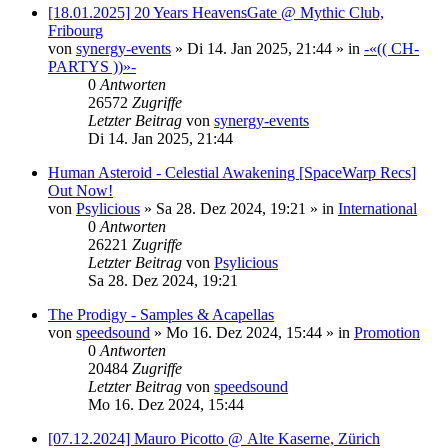
[18.01.2025] 20 Years HeavensGate @ Mythic Club,
Fribourg
von
synergy-events
»
Di 14. Jan 2025, 21:44
» in
-«(( CH-
PARTYS ))»-
0
Antworten
26572
Zugriffe
Letzter Beitrag
von
synergy-events
Di 14. Jan 2025, 21:44
Human Asteroid - Celestial Awakening [SpaceWarp Recs]
Out Now!
von
Psylicious
»
Sa 28. Dez 2024, 19:21
» in
International
0
Antworten
26221
Zugriffe
Letzter Beitrag
von
Psylicious
Sa 28. Dez 2024, 19:21
The Prodigy - Samples & Acapellas
von
speedsound
»
Mo 16. Dez 2024, 15:44
» in
Promotion
0
Antworten
20484
Zugriffe
Letzter Beitrag
von
speedsound
Mo 16. Dez 2024, 15:44
[07.12.2024] Mauro Picotto @ Alte Kaserne, Zürich