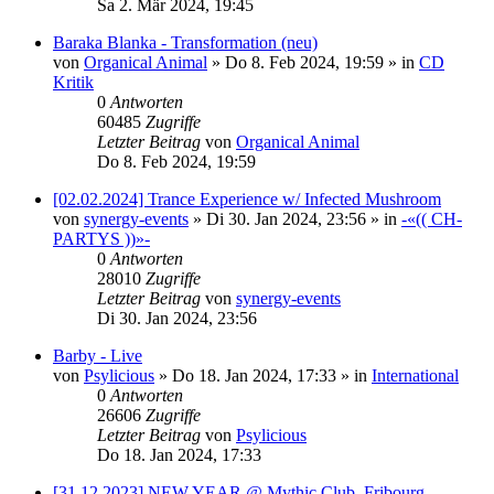
Sa 2. Mär 2024, 19:45
Baraka Blanka - Transformation (neu)
von
Organical Animal
»
Do 8. Feb 2024, 19:59
» in
CD
Kritik
0
Antworten
60485
Zugriffe
Letzter Beitrag
von
Organical Animal
Do 8. Feb 2024, 19:59
[02.02.2024] Trance Experience w/ Infected Mushroom
von
synergy-events
»
Di 30. Jan 2024, 23:56
» in
-«(( CH-
PARTYS ))»-
0
Antworten
28010
Zugriffe
Letzter Beitrag
von
synergy-events
Di 30. Jan 2024, 23:56
Barby - Live
von
Psylicious
»
Do 18. Jan 2024, 17:33
» in
International
0
Antworten
26606
Zugriffe
Letzter Beitrag
von
Psylicious
Do 18. Jan 2024, 17:33
[31.12.2023] NEW YEAR @ Mythic Club, Fribourg