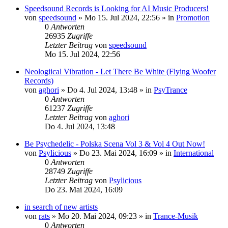
Speedsound Records is Looking for AI Music Producers!
von
speedsound
»
Mo 15. Jul 2024, 22:56
» in
Promotion
0
Antworten
26935
Zugriffe
Letzter Beitrag
von
speedsound
Mo 15. Jul 2024, 22:56
Neologiical Vibration - Let There Be White (Flying Woofer
Records)
von
aghori
»
Do 4. Jul 2024, 13:48
» in
PsyTrance
0
Antworten
61237
Zugriffe
Letzter Beitrag
von
aghori
Do 4. Jul 2024, 13:48
Be Psychedelic - Polska Scena Vol 3 & Vol 4 Out Now!
von
Psylicious
»
Do 23. Mai 2024, 16:09
» in
International
0
Antworten
28749
Zugriffe
Letzter Beitrag
von
Psylicious
Do 23. Mai 2024, 16:09
in search of new artists
von
rats
»
Mo 20. Mai 2024, 09:23
» in
Trance-Musik
0
Antworten