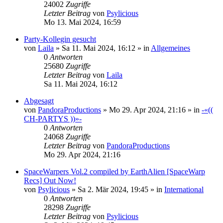
24002
Zugriffe
Letzter Beitrag
von
Psylicious
Mo 13. Mai 2024, 16:59
Party-Kollegin gesucht
von
Laila
»
Sa 11. Mai 2024, 16:12
» in
Allgemeines
0
Antworten
25680
Zugriffe
Letzter Beitrag
von
Laila
Sa 11. Mai 2024, 16:12
Abgesagt
von
PandoraProductions
»
Mo 29. Apr 2024, 21:16
» in
-«((
CH-PARTYS ))»-
0
Antworten
24068
Zugriffe
Letzter Beitrag
von
PandoraProductions
Mo 29. Apr 2024, 21:16
SpaceWarpers Vol.2 compiled by EarthAlien [SpaceWarp
Recs] Out Now!
von
Psylicious
»
Sa 2. Mär 2024, 19:45
» in
International
0
Antworten
28298
Zugriffe
Letzter Beitrag
von
Psylicious