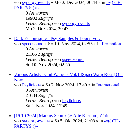
von
synergy-events
»
Mo 2. Dez 2024, 20:43
» in
-«(( CH-
PARTYS ))»-
0
Antworten
19902
Zugriffe
Letzter Beitrag
von
synergy-events
Mo 2. Dez 2024, 20:43
Dark Zenonesque - Psy Samples & Loops Vol.1
von
speedsound
»
So 10. Nov 2024, 02:55
» in
Promotion
0
Antworten
21165
Zugriffe
Letzter Beitrag
von
speedsound
So 10. Nov 2024, 02:55
Various Artists - ChillWarpers Vol.1 [SpaceWarp Recs] Out
Now!
von
Psylicious
»
Sa 2. Nov 2024, 17:49
» in
International
0
Antworten
21684
Zugriffe
Letzter Beitrag
von
Psylicious
Sa 2. Nov 2024, 17:49
[19.10.2024] Markus Schulz @ Alte Kaserne, Zürich
von
synergy-events
»
Sa 5. Okt 2024, 21:08
» in
-«(( CH-
PARTYS ))»-