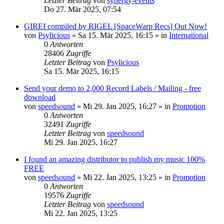
Letzter Beitrag
von
synergy-events
Do 27. Mär 2025, 07:54
GIREI compiled by RIGEL [SpaceWarp Recs] Out Now!
von
Psylicious
»
Sa 15. Mär 2025, 16:15
» in
International
0
Antworten
28406
Zugriffe
Letzter Beitrag
von
Psylicious
Sa 15. Mär 2025, 16:15
Send your demo to 2,000 Record Labels / Mailing - free
download
von
speedsound
»
Mi 29. Jan 2025, 16:27
» in
Promotion
0
Antworten
32491
Zugriffe
Letzter Beitrag
von
speedsound
Mi 29. Jan 2025, 16:27
I found an amazing distributor to publish my music 100%
FREE
von
speedsound
»
Mi 22. Jan 2025, 13:25
» in
Promotion
0
Antworten
19576
Zugriffe
Letzter Beitrag
von
speedsound
Mi 22. Jan 2025, 13:25