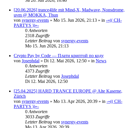
Sa 20. Jun 2026, 16:40
[20.06.2026] trance4life mit Mind-X, Madwave, Nonsdrome,
uvm @ MOKKA, Thun
von
synergy-events
»
Mo 15. Jun 2026, 21:13
» in
-«(( CH-
PARTYS ))»-
0
Antworten
2318
Zugriffe
Letzter Beitrag
von
synergy-events
Mo 15. Jun 2026, 21:13
Crypto Pay by Code — Плати криптой по коду
von
Josephdal
»
Di 12. Mai 2026, 12:50
» in
News
0
Antworten
4373
Zugriffe
Letzter Beitrag
von
Josephdal
Di 12. Mai 2026, 12:50
[25.04.2025] HARD TRANCE EUROPE @ Alte Kaserne,
Zürich
von
synergy-events
»
Mo 13. Apr 2026, 20:39
» in
-«(( CH-
PARTYS ))»-
0
Antworten
3033
Zugriffe
Letzter Beitrag
von
synergy-events
Mo 13. Apr 2026, 20:39