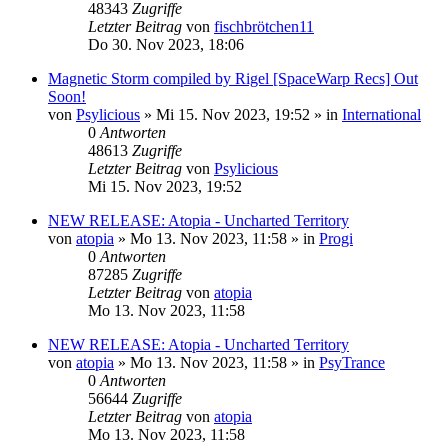
48343
Zugriffe
Letzter Beitrag
von
fischbrötchen11
Do 30. Nov 2023, 18:06
Magnetic Storm compiled by Rigel [SpaceWarp Recs] Out
Soon!
von
Psylicious
»
Mi 15. Nov 2023, 19:52
» in
International
0
Antworten
48613
Zugriffe
Letzter Beitrag
von
Psylicious
Mi 15. Nov 2023, 19:52
NEW RELEASE: Atopia - Uncharted Territory
von
atopia
»
Mo 13. Nov 2023, 11:58
» in
Progi
0
Antworten
87285
Zugriffe
Letzter Beitrag
von
atopia
Mo 13. Nov 2023, 11:58
NEW RELEASE: Atopia - Uncharted Territory
von
atopia
»
Mo 13. Nov 2023, 11:58
» in
PsyTrance
0
Antworten
56644
Zugriffe
Letzter Beitrag
von
atopia
Mo 13. Nov 2023, 11:58