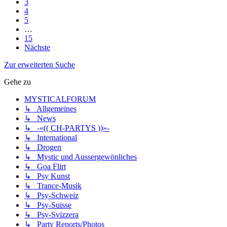
3
4
5
…
15
Nächste
Zur erweiterten Suche
Gehe zu
MYSTICALFORUM
↳ Allgemeines
↳ News
↳ -«(( CH-PARTYS ))»-
↳ International
↳ Drogen
↳ Mystic und Aussergewönliches
↳ Goa Flirt
↳ Psy Kunst
↳ Trance-Musik
↳ Psy-Schweiz
↳ Psy-Suisse
↳ Psy-Svizzera
↳ Party Reports/Photos