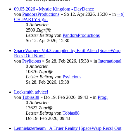
09.05.2026 - Mystic Kingdom - DayDance
von
PandoraProductions
»
So 12. Apr 2026, 15:30
» in
-«((
CH-PARTYS ))»-
0
Antworten
2509
Zugriffe
Letzter Beitrag
von
PandoraProductions
So 12. Apr 2026, 15:30
SpaceWarpers Vol.3 compiled by EarthAlien [SpaceWarp
Recs] Out Now!
von
Psylicious
»
Sa 28. Feb 2026, 15:38
» in
International
0
Antworten
10376
Zugriffe
Letzter Beitrag
von
Psylicious
Sa 28. Feb 2026, 15:38
Locksmith advice!
von
Tobias88
»
Do 19. Feb 2026, 09:43
» in
Progi
0
Antworten
13622
Zugriffe
Letzter Beitrag
von
Tobias88
Do 19. Feb 2026, 09:43
Lennielazerbeam - A Truer Reality [SpaceWarp Recs] Out