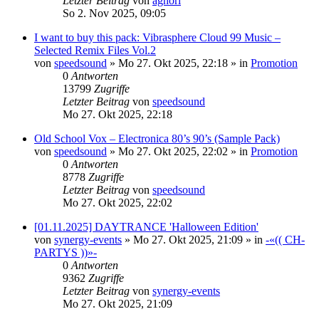
Letzter Beitrag
von
aghori
So 2. Nov 2025, 09:05
I want to buy this pack: Vibrasphere Cloud 99 Music –
Selected Remix Files Vol.2
von
speedsound
»
Mo 27. Okt 2025, 22:18
» in
Promotion
0
Antworten
13799
Zugriffe
Letzter Beitrag
von
speedsound
Mo 27. Okt 2025, 22:18
Old School Vox – Electronica 80’s 90’s (Sample Pack)
von
speedsound
»
Mo 27. Okt 2025, 22:02
» in
Promotion
0
Antworten
8778
Zugriffe
Letzter Beitrag
von
speedsound
Mo 27. Okt 2025, 22:02
[01.11.2025] DAYTRANCE 'Halloween Edition'
von
synergy-events
»
Mo 27. Okt 2025, 21:09
» in
-«(( CH-
PARTYS ))»-
0
Antworten
9362
Zugriffe
Letzter Beitrag
von
synergy-events
Mo 27. Okt 2025, 21:09