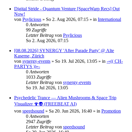
Digital Stride - Quantum Venture [SpaceWarp Recs] Out
Now!
von
Psylicious
»
So 2. Aug 2026, 07:15
» in
International
0
Antworten
99
Zugriffe
Letzter Beitrag
von
Psylicious
So 2. Aug 2026, 07:15
[08.08.2026] SYNERGY 'After Parade Party' @ Alte
Kaserne, Zürich
von
synergy-events
»
So 19. Jul 2026, 13:05
» in
-«(( CH-
PARTYS ))»-
0
Antworten
1033
Zugriffe
Letzter Beitrag
von
synergy-events
So 19. Jul 2026, 13:05
Psychedelic Trance — Alien Mushrooms & Space Trip
Visualizer 🍄👽 (FREEBEAT AI)
von
speedsound
»
Sa 20. Jun 2026, 16:40
» in
Promotion
0
Antworten
2947
Zugriffe
Letzter Beitrag
von
speedsound