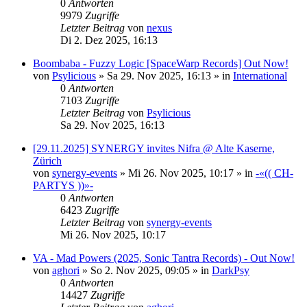
0
Antworten
9979
Zugriffe
Letzter Beitrag
von
nexus
Di 2. Dez 2025, 16:13
Boombaba - Fuzzy Logic [SpaceWarp Records] Out Now!
von
Psylicious
»
Sa 29. Nov 2025, 16:13
» in
International
0
Antworten
7103
Zugriffe
Letzter Beitrag
von
Psylicious
Sa 29. Nov 2025, 16:13
[29.11.2025] SYNERGY invites Nifra @ Alte Kaserne,
Zürich
von
synergy-events
»
Mi 26. Nov 2025, 10:17
» in
-«(( CH-
PARTYS ))»-
0
Antworten
6423
Zugriffe
Letzter Beitrag
von
synergy-events
Mi 26. Nov 2025, 10:17
VA - Mad Powers (2025, Sonic Tantra Records) - Out Now!
von
aghori
»
So 2. Nov 2025, 09:05
» in
DarkPsy
0
Antworten
14427
Zugriffe