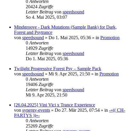
0
Antworten
20424
Zugriffe
Letzter Beitrag
von
speedsound
So 4. Mai 2025, 03:07
Mindgroove - Dark Mutations (Sample Bank) for Dark,
Forest and Psytrance
von
speedsound
»
Do 1. Mai 2025, 05:36
» in
Promotion
0
Antworten
14929
Zugriffe
Letzter Beitrag
von
speedsound
Do 1. Mai 2025, 05:36
Twilight Progressive Forest Psy – Sample Pack
von
speedsound
»
Mi 9. Apr 2025, 21:50
» in
Promotion
0
Antworten
19406
Zugriffe
Letzter Beitrag
von
speedsound
Mi 9. Apr 2025, 21:50
[26.04.2025] Vini Vici x Trance Experience
von
synergy-events
»
Do 27. Mär 2025, 07:54
» in
-«(( CH-
PARTYS ))»-
0
Antworten
25269
Zugriffe