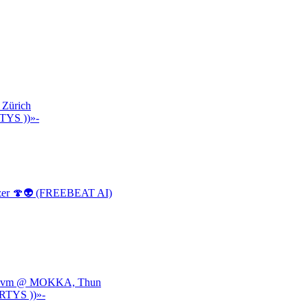
 Zürich
TYS ))»-
izer 🍄👽 (FREEBEAT AI)
e, uvm @ MOKKA, Thun
RTYS ))»-