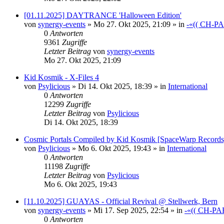
[01.11.2025] DAYTRANCE 'Halloween Edition'
von
synergy-events
»
Mo 27. Okt 2025, 21:09
» in
-«(( CH-P
0
Antworten
9361
Zugriffe
Letzter Beitrag
von
synergy-events
Mo 27. Okt 2025, 21:09
Kid Kosmik - X-Files 4
von
Psylicious
»
Di 14. Okt 2025, 18:39
» in
International
0
Antworten
12299
Zugriffe
Letzter Beitrag
von
Psylicious
Di 14. Okt 2025, 18:39
Cosmic Portals Compiled by Kid Kosmik [SpaceWarp Record
von
Psylicious
»
Mo 6. Okt 2025, 19:43
» in
International
0
Antworten
11198
Zugriffe
Letzter Beitrag
von
Psylicious
Mo 6. Okt 2025, 19:43
[11.10.2025] GUAYAS - Official Revival @ Stellwerk, Bern
von
synergy-events
»
Mi 17. Sep 2025, 22:54
» in
-«(( CH-PA
0
Antworten