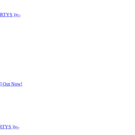
ARTYS ))»-
s] Out Now!
RTYS ))»-