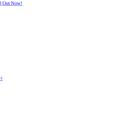
s] Out Now!
w!