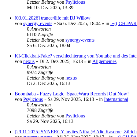
Letzter Beitrag
von
Psylicious
Mi 10. Dez 2025, 13:39
[03.01.2026] trance4life mit DJ Willow
von
synergy-events
»
Sa 6. Dez 2025, 18:04
» in
-«(( CH-PAR
0
Antworten
6110
Zugriffe
Letzter Beitrag
von
synergy-events
Sa 6. Dez 2025, 18:04
KI-Clickbait-Fake? verschlechterung von Youtube und des Inte
von
nexus
»
Di 2. Dez 2025, 16:13
» in
Allgemeines
0
Antworten
9974
Zugriffe
Letzter Beitrag
von
nexus
Di 2. Dez 2025, 16:13
Boombaba - Fuzzy Logic [SpaceWarp Records] Out Now!
von
Psylicious
»
Sa 29. Nov 2025, 16:13
» in
International
0
Antworten
7098
Zugriffe
Letzter Beitrag
von
Psylicious
Sa 29. Nov 2025, 16:13
[29.11.2025] SYNERGY invites Nifra @ Alte Kaserne, Zürich