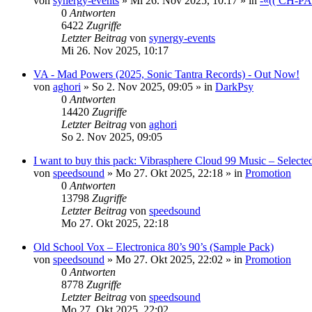
von
synergy-events
»
Mi 26. Nov 2025, 10:17
» in
-«(( CH-P
0
Antworten
6422
Zugriffe
Letzter Beitrag
von
synergy-events
Mi 26. Nov 2025, 10:17
VA - Mad Powers (2025, Sonic Tantra Records) - Out Now!
von
aghori
»
So 2. Nov 2025, 09:05
» in
DarkPsy
0
Antworten
14420
Zugriffe
Letzter Beitrag
von
aghori
So 2. Nov 2025, 09:05
I want to buy this pack: Vibrasphere Cloud 99 Music – Selecte
von
speedsound
»
Mo 27. Okt 2025, 22:18
» in
Promotion
0
Antworten
13798
Zugriffe
Letzter Beitrag
von
speedsound
Mo 27. Okt 2025, 22:18
Old School Vox – Electronica 80’s 90’s (Sample Pack)
von
speedsound
»
Mo 27. Okt 2025, 22:02
» in
Promotion
0
Antworten
8778
Zugriffe
Letzter Beitrag
von
speedsound
Mo 27. Okt 2025, 22:02