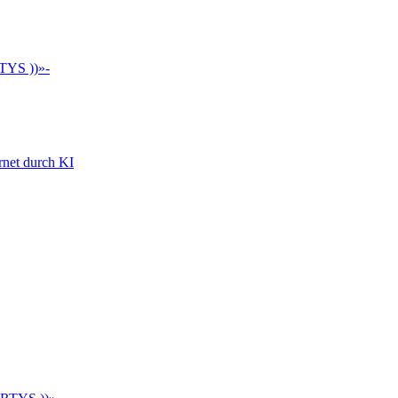
TYS ))»-
rnet durch KI