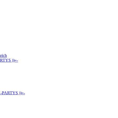
rich
ARTYS ))»-
H-PARTYS ))»-