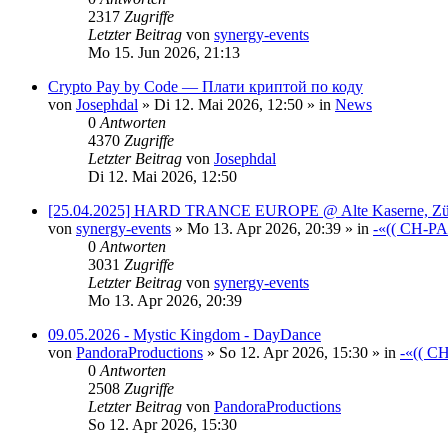
2317
Zugriffe
Letzter Beitrag
von
synergy-events
Mo 15. Jun 2026, 21:13
Crypto Pay by Code — Плати криптой по коду
von
Josephdal
»
Di 12. Mai 2026, 12:50
» in
News
0
Antworten
4370
Zugriffe
Letzter Beitrag
von
Josephdal
Di 12. Mai 2026, 12:50
[25.04.2025] HARD TRANCE EUROPE @ Alte Kaserne, Zü
von
synergy-events
»
Mo 13. Apr 2026, 20:39
» in
-«(( CH-P
0
Antworten
3031
Zugriffe
Letzter Beitrag
von
synergy-events
Mo 13. Apr 2026, 20:39
09.05.2026 - Mystic Kingdom - DayDance
von
PandoraProductions
»
So 12. Apr 2026, 15:30
» in
-«(( C
0
Antworten
2508
Zugriffe
Letzter Beitrag
von
PandoraProductions
So 12. Apr 2026, 15:30