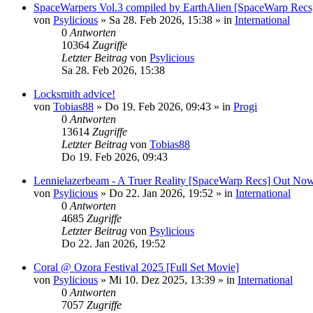
SpaceWarpers Vol.3 compiled by EarthAlien [SpaceWarp Rec
von
Psylicious
»
Sa 28. Feb 2026, 15:38
» in
International
0
Antworten
10364
Zugriffe
Letzter Beitrag
von
Psylicious
Sa 28. Feb 2026, 15:38
Locksmith advice!
von
Tobias88
»
Do 19. Feb 2026, 09:43
» in
Progi
0
Antworten
13614
Zugriffe
Letzter Beitrag
von
Tobias88
Do 19. Feb 2026, 09:43
Lennielazerbeam - A Truer Reality [SpaceWarp Recs] Out No
von
Psylicious
»
Do 22. Jan 2026, 19:52
» in
International
0
Antworten
4685
Zugriffe
Letzter Beitrag
von
Psylicious
Do 22. Jan 2026, 19:52
Coral @ Ozora Festival 2025 [Full Set Movie]
von
Psylicious
»
Mi 10. Dez 2025, 13:39
» in
International
0
Antworten
7057
Zugriffe