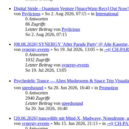
Digital Stride - Quantum Venture [SpaceWarp Recs] Out Now!
von
Psylicious
»
So 2. Aug 2026, 07:15
» in
International
0
Antworten
86
Zugriffe
Letzter Beitrag
von
Psylicious
So 2. Aug 2026, 07:15
[08.08.2026] SYNERGY 'After Parade Party' @ Alte Kaserne,
von
synergy-events
»
So 19. Jul 2026, 13:05
» in
-«(( CH-PAR
0
Antworten
1032
Zugriffe
Letzter Beitrag
von
synergy-events
So 19. Jul 2026, 13:05
Psychedelic Trance — Alien Mushrooms & Space Trip Visual
von
speedsound
»
Sa 20. Jun 2026, 16:40
» in
Promotion
0
Antworten
2940
Zugriffe
Letzter Beitrag
von
speedsound
Sa 20. Jun 2026, 16:40
[20.06.2026] trance4life mit Mind-X, Madwave, Nonsdrom
von
synergy-events
»
Mo 15. Jun 2026, 21:13
» in
-«(( CH-PA
0
Antworten