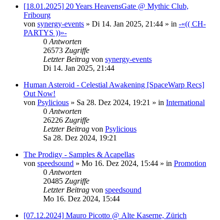
[18.01.2025] 20 Years HeavensGate @ Mythic Club,
Fribourg
von
synergy-events
»
Di 14. Jan 2025, 21:44
» in
-«(( CH-
PARTYS ))»-
0
Antworten
26573
Zugriffe
Letzter Beitrag
von
synergy-events
Di 14. Jan 2025, 21:44
Human Asteroid - Celestial Awakening [SpaceWarp Recs]
Out Now!
von
Psylicious
»
Sa 28. Dez 2024, 19:21
» in
International
0
Antworten
26226
Zugriffe
Letzter Beitrag
von
Psylicious
Sa 28. Dez 2024, 19:21
The Prodigy - Samples & Acapellas
von
speedsound
»
Mo 16. Dez 2024, 15:44
» in
Promotion
0
Antworten
20485
Zugriffe
Letzter Beitrag
von
speedsound
Mo 16. Dez 2024, 15:44
[07.12.2024] Mauro Picotto @ Alte Kaserne, Zürich