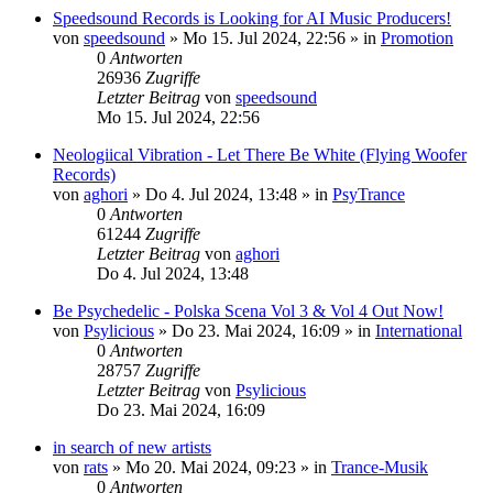
Speedsound Records is Looking for AI Music Producers!
von
speedsound
»
Mo 15. Jul 2024, 22:56
» in
Promotion
0
Antworten
26936
Zugriffe
Letzter Beitrag
von
speedsound
Mo 15. Jul 2024, 22:56
Neologiical Vibration - Let There Be White (Flying Woofer
Records)
von
aghori
»
Do 4. Jul 2024, 13:48
» in
PsyTrance
0
Antworten
61244
Zugriffe
Letzter Beitrag
von
aghori
Do 4. Jul 2024, 13:48
Be Psychedelic - Polska Scena Vol 3 & Vol 4 Out Now!
von
Psylicious
»
Do 23. Mai 2024, 16:09
» in
International
0
Antworten
28757
Zugriffe
Letzter Beitrag
von
Psylicious
Do 23. Mai 2024, 16:09
in search of new artists
von
rats
»
Mo 20. Mai 2024, 09:23
» in
Trance-Musik
0
Antworten