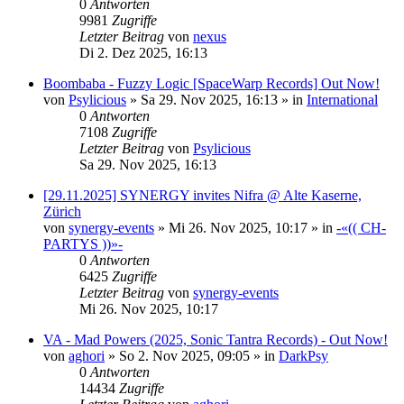
0
Antworten
9981
Zugriffe
Letzter Beitrag
von
nexus
Di 2. Dez 2025, 16:13
Boombaba - Fuzzy Logic [SpaceWarp Records] Out Now!
von
Psylicious
»
Sa 29. Nov 2025, 16:13
» in
International
0
Antworten
7108
Zugriffe
Letzter Beitrag
von
Psylicious
Sa 29. Nov 2025, 16:13
[29.11.2025] SYNERGY invites Nifra @ Alte Kaserne,
Zürich
von
synergy-events
»
Mi 26. Nov 2025, 10:17
» in
-«(( CH-
PARTYS ))»-
0
Antworten
6425
Zugriffe
Letzter Beitrag
von
synergy-events
Mi 26. Nov 2025, 10:17
VA - Mad Powers (2025, Sonic Tantra Records) - Out Now!
von
aghori
»
So 2. Nov 2025, 09:05
» in
DarkPsy
0
Antworten
14434
Zugriffe