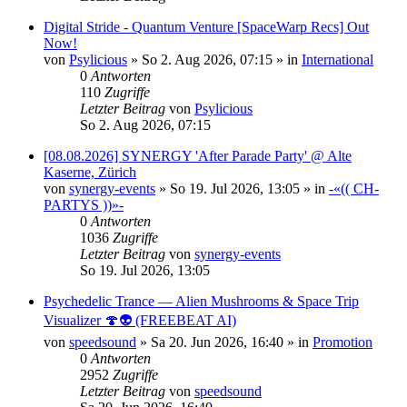
Digital Stride - Quantum Venture [SpaceWarp Recs] Out
Now!
von
Psylicious
»
So 2. Aug 2026, 07:15
» in
International
0
Antworten
110
Zugriffe
Letzter Beitrag
von
Psylicious
So 2. Aug 2026, 07:15
[08.08.2026] SYNERGY 'After Parade Party' @ Alte
Kaserne, Zürich
von
synergy-events
»
So 19. Jul 2026, 13:05
» in
-«(( CH-
PARTYS ))»-
0
Antworten
1036
Zugriffe
Letzter Beitrag
von
synergy-events
So 19. Jul 2026, 13:05
Psychedelic Trance — Alien Mushrooms & Space Trip
Visualizer 🍄👽 (FREEBEAT AI)
von
speedsound
»
Sa 20. Jun 2026, 16:40
» in
Promotion
0
Antworten
2952
Zugriffe
Letzter Beitrag
von
speedsound