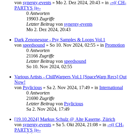
von
synergy-events
»
Mo 2. Dez 2024, 20:43
» in
-«(( CH-
PARTYS ))»-
0
Antworten
19903
Zugriffe
Letzter Beitrag
von
synergy-events
Mo 2. Dez 2024, 20:43
Dark Zenonesque - Psy Samples & Loops Vol.1
von
speedsound
»
So 10. Nov 2024, 02:55
» in
Promotion
0
Antworten
21166
Zugriffe
Letzter Beitrag
von
speedsound
So 10. Nov 2024, 02:55
Various Artists - ChillWarpers Vol.1 [SpaceWarp Recs] Out
Now!
von
Psylicious
»
Sa 2. Nov 2024, 17:49
» in
International
0
Antworten
21690
Zugriffe
Letzter Beitrag
von
Psylicious
Sa 2. Nov 2024, 17:49
[19.10.2024] Markus Schulz @ Alte Kaserne, Zürich
von
synergy-events
»
Sa 5. Okt 2024, 21:08
» in
-«(( CH-
PARTYS ))»-