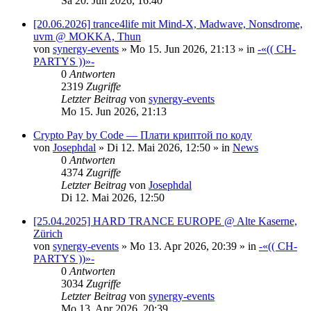
Sa 20. Jun 2026, 16:40
[20.06.2026] trance4life mit Mind-X, Madwave, Nonsdrome,
uvm @ MOKKA, Thun
von
synergy-events
»
Mo 15. Jun 2026, 21:13
» in
-«(( CH-
PARTYS ))»-
0
Antworten
2319
Zugriffe
Letzter Beitrag
von
synergy-events
Mo 15. Jun 2026, 21:13
Crypto Pay by Code — Плати криптой по коду
von
Josephdal
»
Di 12. Mai 2026, 12:50
» in
News
0
Antworten
4374
Zugriffe
Letzter Beitrag
von
Josephdal
Di 12. Mai 2026, 12:50
[25.04.2025] HARD TRANCE EUROPE @ Alte Kaserne,
Zürich
von
synergy-events
»
Mo 13. Apr 2026, 20:39
» in
-«(( CH-
PARTYS ))»-
0
Antworten
3034
Zugriffe
Letzter Beitrag
von
synergy-events
Mo 13. Apr 2026, 20:39