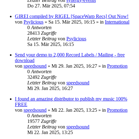
Letzter Beitrag
von
synergy-events
Do 27. Mär 2025, 07:54
GIREI compiled by RIGEL [SpaceWarp Recs] Out Now!
von
Psylicious
»
Sa 15. Mär 2025, 16:15
» in
International
0
Antworten
28413
Zugriffe
Letzter Beitrag
von
Psylicious
Sa 15. Mär 2025, 16:15
Send your demo to 2,000 Record Labels / Mailing - free
download
von
speedsound
»
Mi 29. Jan 2025, 16:27
» in
Promotion
0
Antworten
32492
Zugriffe
Letzter Beitrag
von
speedsound
Mi 29. Jan 2025, 16:27
I found an amazing distributor to publish my music 100%
FREE
von
speedsound
»
Mi 22. Jan 2025, 13:25
» in
Promotion
0
Antworten
19577
Zugriffe
Letzter Beitrag
von
speedsound
Mi 22. Jan 2025, 13:25