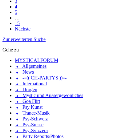
3
4
5
…
15
Nächste
Zur erweiterten Suche
Gehe zu
MYSTICALFORUM
↳ Allgemeines
↳ News
↳ -«(( CH-PARTYS ))»-
↳ International
↳ Drogen
↳ Mystic und Aussergewönliches
↳ Goa Flirt
↳ Psy Kunst
↳ Trance-Musik
↳ Psy-Schweiz
↳ Psy-Suisse
↳ Psy-Svizzera
↳ Party Reports/Photos