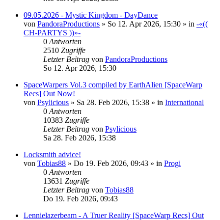
09.05.2026 - Mystic Kingdom - DayDance
von
PandoraProductions
»
So 12. Apr 2026, 15:30
» in
-«((
CH-PARTYS ))»-
0
Antworten
2510
Zugriffe
Letzter Beitrag
von
PandoraProductions
So 12. Apr 2026, 15:30
SpaceWarpers Vol.3 compiled by EarthAlien [SpaceWarp
Recs] Out Now!
von
Psylicious
»
Sa 28. Feb 2026, 15:38
» in
International
0
Antworten
10383
Zugriffe
Letzter Beitrag
von
Psylicious
Sa 28. Feb 2026, 15:38
Locksmith advice!
von
Tobias88
»
Do 19. Feb 2026, 09:43
» in
Progi
0
Antworten
13631
Zugriffe
Letzter Beitrag
von
Tobias88
Do 19. Feb 2026, 09:43
Lennielazerbeam - A Truer Reality [SpaceWarp Recs] Out