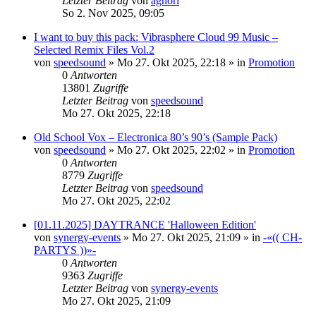
Letzter Beitrag
von
aghori
So 2. Nov 2025, 09:05
I want to buy this pack: Vibrasphere Cloud 99 Music –
Selected Remix Files Vol.2
von
speedsound
»
Mo 27. Okt 2025, 22:18
» in
Promotion
0
Antworten
13801
Zugriffe
Letzter Beitrag
von
speedsound
Mo 27. Okt 2025, 22:18
Old School Vox – Electronica 80’s 90’s (Sample Pack)
von
speedsound
»
Mo 27. Okt 2025, 22:02
» in
Promotion
0
Antworten
8779
Zugriffe
Letzter Beitrag
von
speedsound
Mo 27. Okt 2025, 22:02
[01.11.2025] DAYTRANCE 'Halloween Edition'
von
synergy-events
»
Mo 27. Okt 2025, 21:09
» in
-«(( CH-
PARTYS ))»-
0
Antworten
9363
Zugriffe
Letzter Beitrag
von
synergy-events
Mo 27. Okt 2025, 21:09