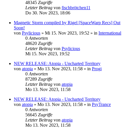
48345
Zugriffe
Letzter Beitrag
von
fischbrötchen11
Do 30. Nov 2023, 18:06
Magnetic Storm compiled by Rigel [SpaceWarp Recs] Out
Soon!
von
Psylicious
»
Mi 15. Nov 2023, 19:52
» in
International
0
Antworten
48620
Zugriffe
Letzter Beitrag
von
Psylicious
Mi 15. Nov 2023, 19:52
NEW RELEASE: Atopia - Uncharted Territory
von
atopia
»
Mo 13. Nov 2023, 11:58
» in
Progi
0
Antworten
87289
Zugriffe
Letzter Beitrag
von
atopia
Mo 13. Nov 2023, 11:58
NEW RELEASE: Atopia - Uncharted Territory
von
atopia
»
Mo 13. Nov 2023, 11:58
» in
PsyTrance
0
Antworten
56645
Zugriffe
Letzter Beitrag
von
atopia
Mo 13. Nov 2023, 11:58