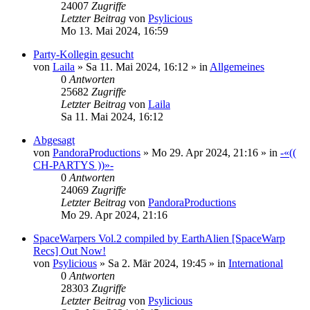
24007
Zugriffe
Letzter Beitrag
von
Psylicious
Mo 13. Mai 2024, 16:59
Party-Kollegin gesucht
von
Laila
»
Sa 11. Mai 2024, 16:12
» in
Allgemeines
0
Antworten
25682
Zugriffe
Letzter Beitrag
von
Laila
Sa 11. Mai 2024, 16:12
Abgesagt
von
PandoraProductions
»
Mo 29. Apr 2024, 21:16
» in
-«((
CH-PARTYS ))»-
0
Antworten
24069
Zugriffe
Letzter Beitrag
von
PandoraProductions
Mo 29. Apr 2024, 21:16
SpaceWarpers Vol.2 compiled by EarthAlien [SpaceWarp
Recs] Out Now!
von
Psylicious
»
Sa 2. Mär 2024, 19:45
» in
International
0
Antworten
28303
Zugriffe
Letzter Beitrag
von
Psylicious