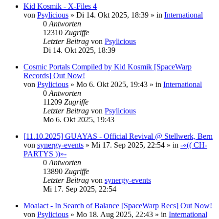
Kid Kosmik - X-Files 4
von
Psylicious
»
Di 14. Okt 2025, 18:39
» in
International
0
Antworten
12310
Zugriffe
Letzter Beitrag
von
Psylicious
Di 14. Okt 2025, 18:39
Cosmic Portals Compiled by Kid Kosmik [SpaceWarp
Records] Out Now!
von
Psylicious
»
Mo 6. Okt 2025, 19:43
» in
International
0
Antworten
11209
Zugriffe
Letzter Beitrag
von
Psylicious
Mo 6. Okt 2025, 19:43
[11.10.2025] GUAYAS - Official Revival @ Stellwerk, Bern
von
synergy-events
»
Mi 17. Sep 2025, 22:54
» in
-«(( CH-
PARTYS ))»-
0
Antworten
13890
Zugriffe
Letzter Beitrag
von
synergy-events
Mi 17. Sep 2025, 22:54
Moaiact - In Search of Balance [SpaceWarp Recs] Out Now!
von
Psylicious
»
Mo 18. Aug 2025, 22:43
» in
International