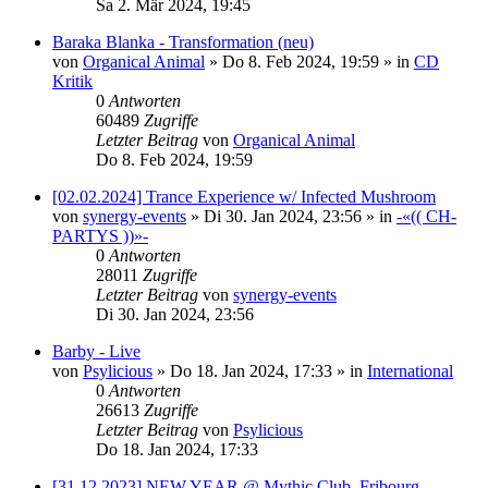
Sa 2. Mär 2024, 19:45
Baraka Blanka - Transformation (neu)
von
Organical Animal
»
Do 8. Feb 2024, 19:59
» in
CD
Kritik
0
Antworten
60489
Zugriffe
Letzter Beitrag
von
Organical Animal
Do 8. Feb 2024, 19:59
[02.02.2024] Trance Experience w/ Infected Mushroom
von
synergy-events
»
Di 30. Jan 2024, 23:56
» in
-«(( CH-
PARTYS ))»-
0
Antworten
28011
Zugriffe
Letzter Beitrag
von
synergy-events
Di 30. Jan 2024, 23:56
Barby - Live
von
Psylicious
»
Do 18. Jan 2024, 17:33
» in
International
0
Antworten
26613
Zugriffe
Letzter Beitrag
von
Psylicious
Do 18. Jan 2024, 17:33
[31.12.2023] NEW YEAR @ Mythic Club, Fribourg