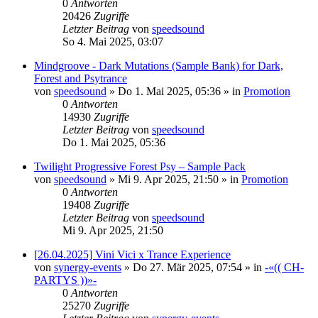
0
Antworten
20426
Zugriffe
Letzter Beitrag
von
speedsound
So 4. Mai 2025, 03:07
Mindgroove - Dark Mutations (Sample Bank) for Dark,
Forest and Psytrance
von
speedsound
»
Do 1. Mai 2025, 05:36
» in
Promotion
0
Antworten
14930
Zugriffe
Letzter Beitrag
von
speedsound
Do 1. Mai 2025, 05:36
Twilight Progressive Forest Psy – Sample Pack
von
speedsound
»
Mi 9. Apr 2025, 21:50
» in
Promotion
0
Antworten
19408
Zugriffe
Letzter Beitrag
von
speedsound
Mi 9. Apr 2025, 21:50
[26.04.2025] Vini Vici x Trance Experience
von
synergy-events
»
Do 27. Mär 2025, 07:54
» in
-«(( CH-
PARTYS ))»-
0
Antworten
25270
Zugriffe