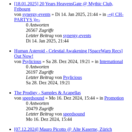
[18.01.2025] 20 Years HeavensGate @ Mythic Club,
Fribourg
von
synergy-events
»
Di 14. Jan 2025, 21:44
» in
-«(( CH-
PARTYS ))»-
0
Antworten
26567
Zugriffe
Letzter Beitrag
von
synergy-events
Di 14. Jan 2025, 21:44
Human Asteroid - Celestial Awakening [SpaceWarp Recs]
Out Now!
von
Psylicious
»
Sa 28. Dez 2024, 19:21
» in
International
0
Antworten
26197
Zugriffe
Letzter Beitrag
von
Psylicious
Sa 28. Dez 2024, 19:21
The Prodigy - Samples & Acapellas
von
speedsound
»
Mo 16. Dez 2024, 15:44
» in
Promotion
0
Antworten
20479
Zugriffe
Letzter Beitrag
von
speedsound
Mo 16. Dez 2024, 15:44
[07.12.2024] Mauro Picotto @ Alte Kaserne, Zürich