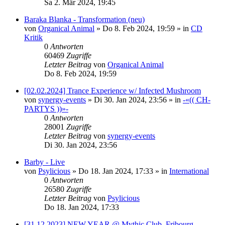
Sa 2. Mär 2024, 19:45
Baraka Blanka - Transformation (neu)
von
Organical Animal
»
Do 8. Feb 2024, 19:59
» in
CD
Kritik
0
Antworten
60469
Zugriffe
Letzter Beitrag
von
Organical Animal
Do 8. Feb 2024, 19:59
[02.02.2024] Trance Experience w/ Infected Mushroom
von
synergy-events
»
Di 30. Jan 2024, 23:56
» in
-«(( CH-
PARTYS ))»-
0
Antworten
28001
Zugriffe
Letzter Beitrag
von
synergy-events
Di 30. Jan 2024, 23:56
Barby - Live
von
Psylicious
»
Do 18. Jan 2024, 17:33
» in
International
0
Antworten
26580
Zugriffe
Letzter Beitrag
von
Psylicious
Do 18. Jan 2024, 17:33
[31.12.2023] NEW YEAR @ Mythic Club, Fribourg