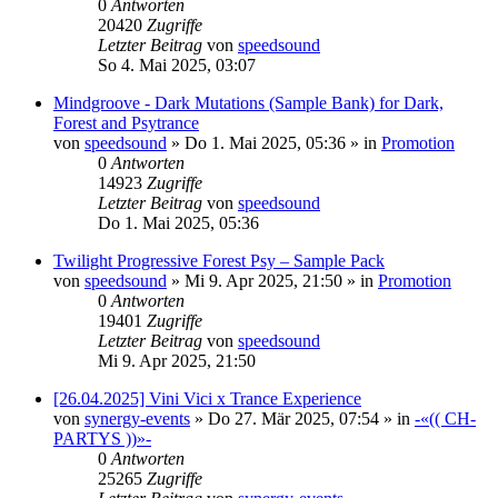
0
Antworten
20420
Zugriffe
Letzter Beitrag
von
speedsound
So 4. Mai 2025, 03:07
Mindgroove - Dark Mutations (Sample Bank) for Dark,
Forest and Psytrance
von
speedsound
»
Do 1. Mai 2025, 05:36
» in
Promotion
0
Antworten
14923
Zugriffe
Letzter Beitrag
von
speedsound
Do 1. Mai 2025, 05:36
Twilight Progressive Forest Psy – Sample Pack
von
speedsound
»
Mi 9. Apr 2025, 21:50
» in
Promotion
0
Antworten
19401
Zugriffe
Letzter Beitrag
von
speedsound
Mi 9. Apr 2025, 21:50
[26.04.2025] Vini Vici x Trance Experience
von
synergy-events
»
Do 27. Mär 2025, 07:54
» in
-«(( CH-
PARTYS ))»-
0
Antworten
25265
Zugriffe