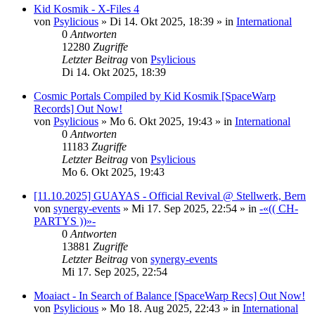
Kid Kosmik - X-Files 4
von
Psylicious
»
Di 14. Okt 2025, 18:39
» in
International
0
Antworten
12280
Zugriffe
Letzter Beitrag
von
Psylicious
Di 14. Okt 2025, 18:39
Cosmic Portals Compiled by Kid Kosmik [SpaceWarp
Records] Out Now!
von
Psylicious
»
Mo 6. Okt 2025, 19:43
» in
International
0
Antworten
11183
Zugriffe
Letzter Beitrag
von
Psylicious
Mo 6. Okt 2025, 19:43
[11.10.2025] GUAYAS - Official Revival @ Stellwerk, Bern
von
synergy-events
»
Mi 17. Sep 2025, 22:54
» in
-«(( CH-
PARTYS ))»-
0
Antworten
13881
Zugriffe
Letzter Beitrag
von
synergy-events
Mi 17. Sep 2025, 22:54
Moaiact - In Search of Balance [SpaceWarp Recs] Out Now!
von
Psylicious
»
Mo 18. Aug 2025, 22:43
» in
International