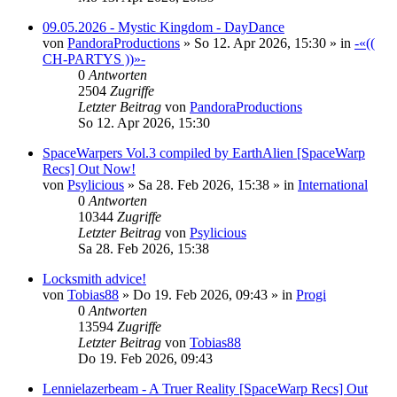
09.05.2026 - Mystic Kingdom - DayDance
von
PandoraProductions
»
So 12. Apr 2026, 15:30
» in
-«((
CH-PARTYS ))»-
0
Antworten
2504
Zugriffe
Letzter Beitrag
von
PandoraProductions
So 12. Apr 2026, 15:30
SpaceWarpers Vol.3 compiled by EarthAlien [SpaceWarp
Recs] Out Now!
von
Psylicious
»
Sa 28. Feb 2026, 15:38
» in
International
0
Antworten
10344
Zugriffe
Letzter Beitrag
von
Psylicious
Sa 28. Feb 2026, 15:38
Locksmith advice!
von
Tobias88
»
Do 19. Feb 2026, 09:43
» in
Progi
0
Antworten
13594
Zugriffe
Letzter Beitrag
von
Tobias88
Do 19. Feb 2026, 09:43
Lennielazerbeam - A Truer Reality [SpaceWarp Recs] Out