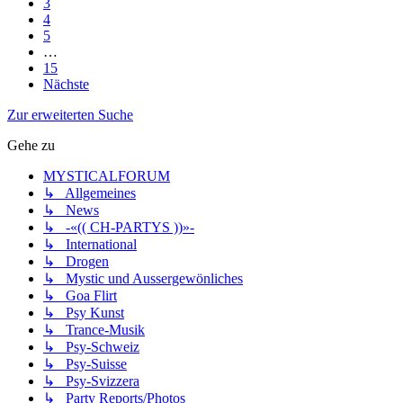
3
4
5
…
15
Nächste
Zur erweiterten Suche
Gehe zu
MYSTICALFORUM
↳ Allgemeines
↳ News
↳ -«(( CH-PARTYS ))»-
↳ International
↳ Drogen
↳ Mystic und Aussergewönliches
↳ Goa Flirt
↳ Psy Kunst
↳ Trance-Musik
↳ Psy-Schweiz
↳ Psy-Suisse
↳ Psy-Svizzera
↳ Party Reports/Photos