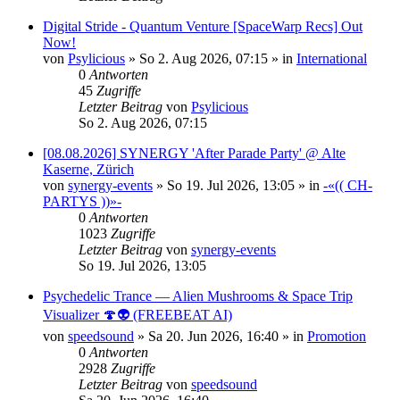
Digital Stride - Quantum Venture [SpaceWarp Recs] Out
Now!
von
Psylicious
»
So 2. Aug 2026, 07:15
» in
International
0
Antworten
45
Zugriffe
Letzter Beitrag
von
Psylicious
So 2. Aug 2026, 07:15
[08.08.2026] SYNERGY 'After Parade Party' @ Alte
Kaserne, Zürich
von
synergy-events
»
So 19. Jul 2026, 13:05
» in
-«(( CH-
PARTYS ))»-
0
Antworten
1023
Zugriffe
Letzter Beitrag
von
synergy-events
So 19. Jul 2026, 13:05
Psychedelic Trance — Alien Mushrooms & Space Trip
Visualizer 🍄👽 (FREEBEAT AI)
von
speedsound
»
Sa 20. Jun 2026, 16:40
» in
Promotion
0
Antworten
2928
Zugriffe
Letzter Beitrag
von
speedsound