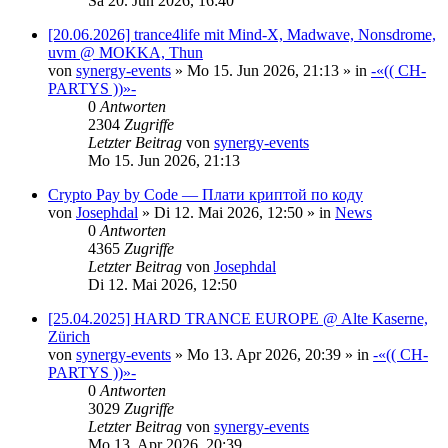
Sa 20. Jun 2026, 16:40
[20.06.2026] trance4life mit Mind-X, Madwave, Nonsdrome,
uvm @ MOKKA, Thun
von
synergy-events
»
Mo 15. Jun 2026, 21:13
» in
-«(( CH-
PARTYS ))»-
0
Antworten
2304
Zugriffe
Letzter Beitrag
von
synergy-events
Mo 15. Jun 2026, 21:13
Crypto Pay by Code — Плати криптой по коду
von
Josephdal
»
Di 12. Mai 2026, 12:50
» in
News
0
Antworten
4365
Zugriffe
Letzter Beitrag
von
Josephdal
Di 12. Mai 2026, 12:50
[25.04.2025] HARD TRANCE EUROPE @ Alte Kaserne,
Zürich
von
synergy-events
»
Mo 13. Apr 2026, 20:39
» in
-«(( CH-
PARTYS ))»-
0
Antworten
3029
Zugriffe
Letzter Beitrag
von
synergy-events
Mo 13. Apr 2026, 20:39