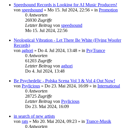
Speedsound Records is Looking for AI Music Producers!
von
speedsound
»
Mo 15. Jul 2024, 22:56
» in
Promotion
0
Antworten
26930
Zugriffe
Letzter Beitrag
von
speedsound
Mo 15. Jul 2024, 22:56
Neologiical Vibration - Let There Be White (Flying Woofer
Records)
von
aghori
»
Do 4. Jul 2024, 13:48
» in
PsyTrance
0
Antworten
61203
Zugriffe
Letzter Beitrag
von
aghori
Do 4. Jul 2024, 13:48
Be Psychedelic - Polska Scena Vol 3 & Vol 4 Out Now!
von
Psylicious
»
Do 23. Mai 2024, 16:09
» in
International
0
Antworten
28725
Zugriffe
Letzter Beitrag
von
Psylicious
Do 23. Mai 2024, 16:09
in search of new artists
von
rats
»
Mo 20. Mai 2024, 09:23
» in
Trance-Musik
0
Antworten