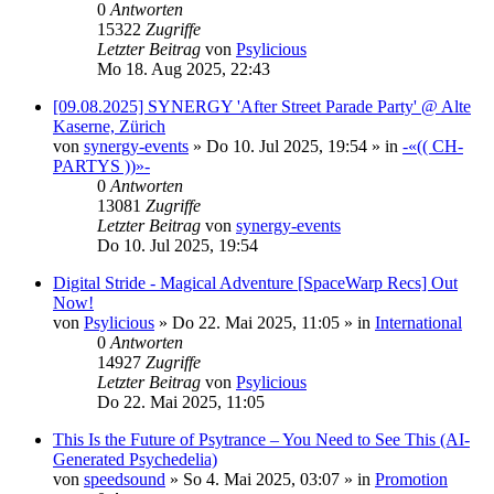
0
Antworten
15322
Zugriffe
Letzter Beitrag
von
Psylicious
Mo 18. Aug 2025, 22:43
[09.08.2025] SYNERGY 'After Street Parade Party' @ Alte
Kaserne, Zürich
von
synergy-events
»
Do 10. Jul 2025, 19:54
» in
-«(( CH-
PARTYS ))»-
0
Antworten
13081
Zugriffe
Letzter Beitrag
von
synergy-events
Do 10. Jul 2025, 19:54
Digital Stride - Magical Adventure [SpaceWarp Recs] Out
Now!
von
Psylicious
»
Do 22. Mai 2025, 11:05
» in
International
0
Antworten
14927
Zugriffe
Letzter Beitrag
von
Psylicious
Do 22. Mai 2025, 11:05
This Is the Future of Psytrance – You Need to See This (AI-
Generated Psychedelia)
von
speedsound
»
So 4. Mai 2025, 03:07
» in
Promotion