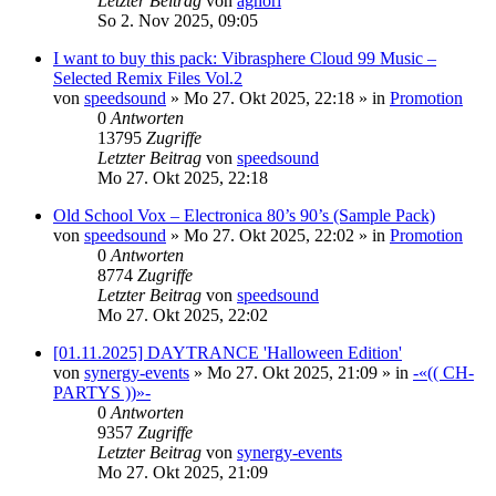
Letzter Beitrag
von
aghori
So 2. Nov 2025, 09:05
I want to buy this pack: Vibrasphere Cloud 99 Music –
Selected Remix Files Vol.2
von
speedsound
»
Mo 27. Okt 2025, 22:18
» in
Promotion
0
Antworten
13795
Zugriffe
Letzter Beitrag
von
speedsound
Mo 27. Okt 2025, 22:18
Old School Vox – Electronica 80’s 90’s (Sample Pack)
von
speedsound
»
Mo 27. Okt 2025, 22:02
» in
Promotion
0
Antworten
8774
Zugriffe
Letzter Beitrag
von
speedsound
Mo 27. Okt 2025, 22:02
[01.11.2025] DAYTRANCE 'Halloween Edition'
von
synergy-events
»
Mo 27. Okt 2025, 21:09
» in
-«(( CH-
PARTYS ))»-
0
Antworten
9357
Zugriffe
Letzter Beitrag
von
synergy-events
Mo 27. Okt 2025, 21:09