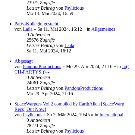
23975
Zugriffe
Letzter Beitrag
von
Psylicious
Mo 13. Mai 2024, 16:59
Party-Kollegin gesucht
von
Laila
»
Sa 11. Mai 2024, 16:12
» in
Allgemeines
0
Antworten
25676
Zugriffe
Letzter Beitrag
von
Laila
Sa 11. Mai 2024, 16:12
Abgesagt
von
PandoraProductions
»
Mo 29. Apr 2024, 21:16
» in
-«((
CH-PARTYS ))»-
0
Antworten
24061
Zugriffe
Letzter Beitrag
von
PandoraProductions
Mo 29. Apr 2024, 21:16
SpaceWarpers Vol.2 compiled by EarthAlien [SpaceWarp
Recs] Out Now!
von
Psylicious
»
Sa 2. Mär 2024, 19:45
» in
International
0
Antworten
28271
Zugriffe
Letzter Beitrag
von
Psylicious