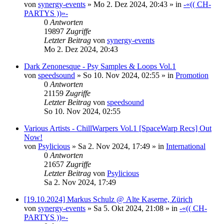
von
synergy-events
»
Mo 2. Dez 2024, 20:43
» in
-«(( CH-
PARTYS ))»-
0
Antworten
19897
Zugriffe
Letzter Beitrag
von
synergy-events
Mo 2. Dez 2024, 20:43
Dark Zenonesque - Psy Samples & Loops Vol.1
von
speedsound
»
So 10. Nov 2024, 02:55
» in
Promotion
0
Antworten
21159
Zugriffe
Letzter Beitrag
von
speedsound
So 10. Nov 2024, 02:55
Various Artists - ChillWarpers Vol.1 [SpaceWarp Recs] Out
Now!
von
Psylicious
»
Sa 2. Nov 2024, 17:49
» in
International
0
Antworten
21657
Zugriffe
Letzter Beitrag
von
Psylicious
Sa 2. Nov 2024, 17:49
[19.10.2024] Markus Schulz @ Alte Kaserne, Zürich
von
synergy-events
»
Sa 5. Okt 2024, 21:08
» in
-«(( CH-
PARTYS ))»-