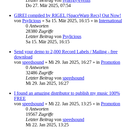
Letzter Beitrag
von
synergy-events
Do 27. Mär 2025, 07:54
GIREI compiled by RIGEL [SpaceWarp Recs] Out Now!
von
Psylicious
»
Sa 15. Mär 2025, 16:15
» in
International
0
Antworten
28380
Zugriffe
Letzter Beitrag
von
Psylicious
Sa 15. Mär 2025, 16:15
Send your demo to 2,000 Record Labels / Mailing - free
download
von
speedsound
»
Mi 29. Jan 2025, 16:27
» in
Promotion
0
Antworten
32486
Zugriffe
Letzter Beitrag
von
speedsound
Mi 29. Jan 2025, 16:27
I found an amazing distributor to publish my music 100%
FREE
von
speedsound
»
Mi 22. Jan 2025, 13:25
» in
Promotion
0
Antworten
19567
Zugriffe
Letzter Beitrag
von
speedsound
Mi 22. Jan 2025, 13:25