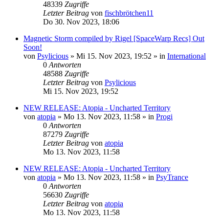
48339
Zugriffe
Letzter Beitrag
von
fischbrötchen11
Do 30. Nov 2023, 18:06
Magnetic Storm compiled by Rigel [SpaceWarp Recs] Out
Soon!
von
Psylicious
»
Mi 15. Nov 2023, 19:52
» in
International
0
Antworten
48588
Zugriffe
Letzter Beitrag
von
Psylicious
Mi 15. Nov 2023, 19:52
NEW RELEASE: Atopia - Uncharted Territory
von
atopia
»
Mo 13. Nov 2023, 11:58
» in
Progi
0
Antworten
87279
Zugriffe
Letzter Beitrag
von
atopia
Mo 13. Nov 2023, 11:58
NEW RELEASE: Atopia - Uncharted Territory
von
atopia
»
Mo 13. Nov 2023, 11:58
» in
PsyTrance
0
Antworten
56630
Zugriffe
Letzter Beitrag
von
atopia
Mo 13. Nov 2023, 11:58