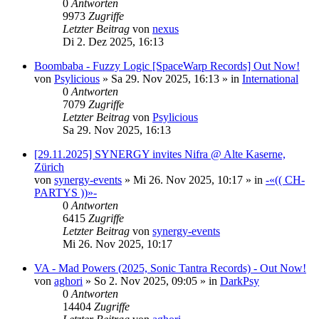
0
Antworten
9973
Zugriffe
Letzter Beitrag
von
nexus
Di 2. Dez 2025, 16:13
Boombaba - Fuzzy Logic [SpaceWarp Records] Out Now!
von
Psylicious
»
Sa 29. Nov 2025, 16:13
» in
International
0
Antworten
7079
Zugriffe
Letzter Beitrag
von
Psylicious
Sa 29. Nov 2025, 16:13
[29.11.2025] SYNERGY invites Nifra @ Alte Kaserne,
Zürich
von
synergy-events
»
Mi 26. Nov 2025, 10:17
» in
-«(( CH-
PARTYS ))»-
0
Antworten
6415
Zugriffe
Letzter Beitrag
von
synergy-events
Mi 26. Nov 2025, 10:17
VA - Mad Powers (2025, Sonic Tantra Records) - Out Now!
von
aghori
»
So 2. Nov 2025, 09:05
» in
DarkPsy
0
Antworten
14404
Zugriffe