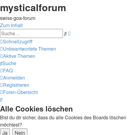
mysticalforum
swiss-goa-forum
Zum Inhalt
Erweiterte
Suche
Suche
Schnellzugriff
Unbeantwortete Themen
Aktive Themen
Suche
FAQ
Anmelden
Registrieren
Foren-Übersicht
Suche
Alle Cookies löschen
Bist du dir sicher, dass du alle Cookies des Boards löschen
möchtest?