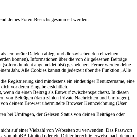
ährend deines Foren-Besuchs gesammelt werden.
als temporäre Dateien ablegt und die zwischen den einzelnen
 werden können), Informationen über die von dir gelesenen Beiträge
 (sofern du nicht angemeldet bist) gespeichert. Ferner werden deine
inem Jahr. Alle Cookies kannst du jederzeit über die Funktion „Alle
 die Registrierung sind mindestens ein eindeutiger Benutzername, eine
dich vor deren Eingabe ersichtlich.
lt, wenn du einen Beitrag als Entwurf zwischenspeicherst. In diesen
ern von Beiträgen (dazu zählen Private Nachrichten und Umfragen),
ie von deinem Browser übermittelte Browser-Kennzeichnung (User
ten bei Umfragen, der Gelesen-Status von deinen Beiträgen oder
t nicht auf einer Vielzahl von Webseiten zu verwenden. Das Passwort
rs, von phpBB Limited oder ein Dritter berechtigterweise nach deinem