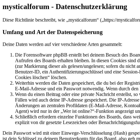
mysticalforum - Datenschutzerklärung
Diese Richtlinie beschreibt, wie „mysticalforum“ („https://mystical
Umfang und Art der Datenspeicherung
Deine Daten werden auf vier verschiedene Arten gesammelt:
Die Forensoftware phpBB erstellt bei deinem Besuch des Board
Aufrufen des Boards erhalten bleiben. In diesen Cookies sind d
(zur Markierung dieser als gelesen/ungelesen; sofern du nicht 
Benutzer-ID, ein Authentifizierungsschlüssel und eine Session-
Cookies löschen“ löschen.
Weiterhin werden die Daten gespeichert, die du bei der Registr
E-Mail-Adresse und ein Passwort notwendig. Wenn durch den Bet
Wenn du einen Beitrag oder eine private Nachricht erstellst, so
Fällen wird auch deine IP-Adresse gespeichert. Die IP-Adress
Änderungen an zentralen Profildaten (E-Mail-Adresse, Kontoa
Agent) wird nur in der „Wer ist online?“-Funktion angezeigt un
Schließlich erfordern einzelne Funktionen des Boards, dass w
explizit von dir gesetzte Lesezeichen oder Benachrichtigungsfu
Dein Passwort wird mit einer Einwege-Verschlüsselung (Hash) gespeich
ist dein Schlüssel zu deinem Benutzerkonto für das Board, also geh m