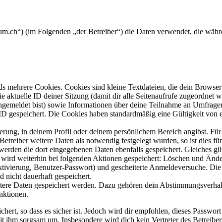
forum.ch“) (im Folgenden „der Betreiber“) die Daten verwendet, die w
s mehrere Cookies. Cookies sind kleine Textdateien, die dein Browser 
ie aktuelle ID deiner Sitzung (damit dir alle Seitenaufrufe zugeordnet
angemeldet bist) sowie Informationen über deine Teilnahme an Umfragen
ID gespeichert. Die Cookies haben standardmäßig eine Gültigkeit von e
ierung, in deinem Profil oder deinem persönlichem Bereich angibst. Für
reiber weitere Daten als notwendig festgelegt wurden, so ist dies für 
 werden die dort eingegebenen Daten ebenfalls gespeichert. Gleiches gi
e wird weiterhin bei folgenden Aktionen gespeichert: Löschen und Änd
ktivierung, Benutzer-Passwort) und gescheiterte Anmeldeversuche. D
d nicht dauerhaft gespeichert.
eitere Daten gespeichert werden. Dazu gehören dein Abstimmungsverhal
nktionen.
ert, so dass es sicher ist. Jedoch wird dir empfohlen, dieses Passwor
it ihm sorgsam um. Insbesondere wird dich kein Vertreter des Betreibe