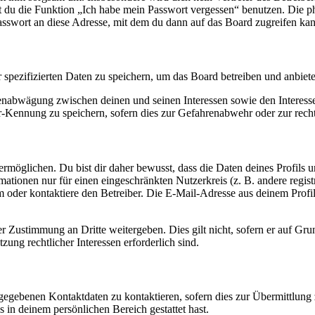
nst du die Funktion „Ich habe mein Passwort vergessen“ benutzen. Di
asswort an diese Adresse, mit dem du dann auf das Board zugreifen kan
r spezifizierten Daten zu speichern, um das Board betreiben und anbiet
ssenabwägung zwischen deinen und seinen Interessen sowie den Interes
-Kennung zu speichern, sofern dies zur Gefahrenabwehr oder zur recht
möglichen. Du bist dir daher bewusst, dass die Daten deines Profils und
mationen nur für einen eingeschränkten Nutzerkreis (z. B. andere regist
oder kontaktiere den Betreiber. Die E-Mail-Adresse aus deinem Profil 
r Zustimmung an Dritte weitergeben. Dies gilt nicht, sofern er auf Gr
zung rechtlicher Interessen erforderlich sind.
ngegebenen Kontaktdaten zu kontaktieren, sofern dies zur Übermittlung z
s in deinem persönlichen Bereich gestattet hast.