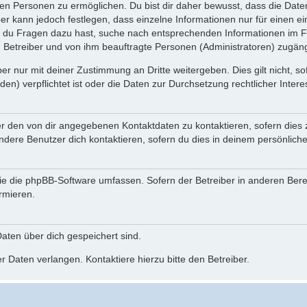
n Personen zu ermöglichen. Du bist dir daher bewusst, dass die Daten d
ber kann jedoch festlegen, dass einzelne Informationen nur für einen ei
n du Fragen dazu hast, suche nach entsprechenden Informationen im Fo
n Betreiber und von ihm beauftragte Personen (Administratoren) zugäng
r nur mit deiner Zustimmung an Dritte weitergeben. Dies gilt nicht, s
n) verpflichtet ist oder die Daten zur Durchsetzung rechtlicher Interes
er den von dir angegebenen Kontaktdaten zu kontaktieren, sofern dies 
andere Benutzer dich kontaktieren, sofern du dies in deinem persönliche
, die die phpBB-Software umfassen. Sofern der Betreiber in anderen Be
ormieren.
 Daten über dich gespeichert sind.
 Daten verlangen. Kontaktiere hierzu bitte den Betreiber.