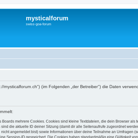
mysticalforum
swiss-goa-forum
ttps://mysticalforum.ch“) (im Folgenden „der Betreiber“) die Daten ver
ammelt:
s Boards mehrere Cookies. Cookies sind kleine Textdateien, die dein Browser als
 sind die aktuelle ID deiner Sitzung (damit dir alle Seitenaufrufe zugeordnet werd
u nicht angemeldet bist) sowie Informationen über deine Teilnahme an Umfragen (s
eine Session-ID gespeichert. Die Cookies haben standardmäßig eine Gültigkeit von 