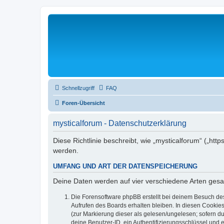
Schnellzugriff
FAQ
Foren-Übersicht
mysticalforum - Datenschutzerklärung
Diese Richtlinie beschreibt, wie „mysticalforum“ („h
werden.
UMFANG UND ART DER DATENSPEICHERUNG
Deine Daten werden auf vier verschiedene Arten ges
Die Forensoftware phpBB erstellt bei deinem Besuch de
Aufrufen des Boards erhalten bleiben. In diesen Cookies
(zur Markierung dieser als gelesen/ungelesen; sofern d
deine Benutzer-ID, ein Authentifizierungsschlüssel und 