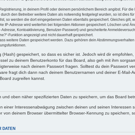
Registrierung, in deinem Profil oder deinem persönlichem Bereich angibst. Für di
rch den Betreiber weitere Daten als notwendig festgelegt wurden, so ist dies für 
llst, so werden die dort eingegebenen Daten ebenfalls gespeichert. Gleiches gilt, 
Die IP-Adresse wird weiterhin bei folgenden Aktionen gespeichert: Löschen und Än
l-Adresse, Kontoaktivierung, Benutzer-Passwort) und gescheiterte Anmeldeversuch
ine?“-Funktion angezeigt und nicht dauerhaft gespeichert.
 dass weitere Daten gespeichert werden. Dazu gehören dein Abstimmungsverhalten
gungsfunktionen.
(Hash) gespeichert, so dass es sicher ist. Jedoch wird dir empfohlen, 
ssel zu deinem Benutzerkonto für das Board, also geh mit ihm sorgsam
htigterweise nach deinem Passwort fragen. Solltest du dein Passwort v
are fragt dich dann nach deinem Benutzernamen und deiner E-Mail-Ad
Board zugreifen kannst.
en und oben näher spezifizierten Daten zu speichern, um das Board bet
en einer Interessenabwägung zwischen deinen und seinen Interessen sow
r von deinem Browser übermittelter Browser-Kennung zu speichern, so
R DATEN