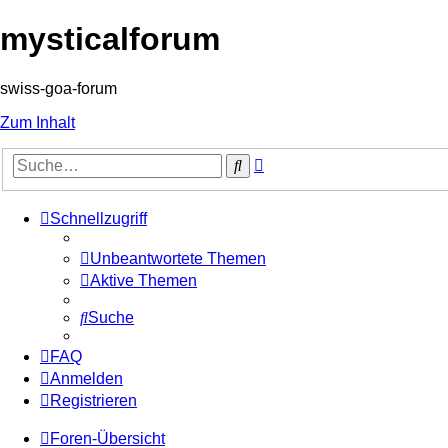
mysticalforum
swiss-goa-forum
Zum Inhalt
Erweiterte
Suche
Suche
Schnellzugriff
Unbeantwortete Themen
Aktive Themen
Suche
FAQ
Anmelden
Registrieren
Foren-Übersicht