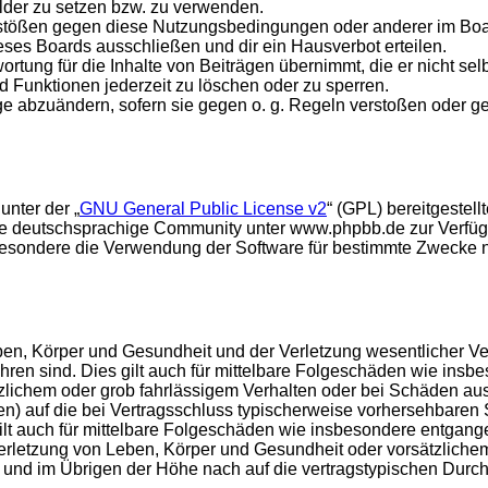
ilder zu setzen bzw. zu verwenden.
rstößen gegen diese Nutzungsbedingungen oder anderer im Board
ses Boards ausschließen und dir ein Hausverbot erteilen.
rtung für die Inhalte von Beiträgen übernimmt, die er nicht selb
d Funktionen jederzeit zu löschen oder zu sperren.
äge abzuändern, sofern sie gegen o. g. Regeln verstoßen oder g
unter der „
GNU General Public License v2
“ (GPL) bereitgeste
e deutschsprachige Community unter www.phpbb.de zur Verfügun
esondere die Verwendung der Software für bestimmte Zwecke nic
en, Körper und Gesundheit und der Verletzung wesentlicher Vertr
führen sind. Dies gilt auch für mittelbare Folgeschäden wie in
tzlichem oder grob fahrlässigem Verhalten oder bei Schäden au
hten) auf die bei Vertragsschluss typischerweise vorhersehbare
gilt auch für mittelbare Folgeschäden wie insbesondere entgan
rletzung von Leben, Körper und Gesundheit oder vorsätzlichem 
nd im Übrigen der Höhe nach auf die vertragstypischen Durchsc