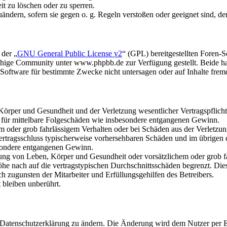
it zu löschen oder zu sperren.
uändern, sofern sie gegen o. g. Regeln verstoßen oder geeignet sind, 
 der „
GNU General Public License v2
“ (GPL) bereitgestellten Foren
hige Community unter www.phpbb.de zur Verfügung gestellt. Beide hab
oftware für bestimmte Zwecke nicht untersagen oder auf Inhalte frem
rper und Gesundheit und der Verletzung wesentlicher Vertragspflichten
ch für mittelbare Folgeschäden wie insbesondere entgangenen Gewinn.
em oder grob fahrlässigem Verhalten oder bei Schäden aus der Verletz
i Vertragsschluss typischerweise vorhersehbaren Schäden und im übrigen
besondere entgangenen Gewinn.
ng von Leben, Körper und Gesundheit oder vorsätzlichem oder grob fah
e nach auf die vertragstypischen Durchschnittsschäden begrenzt. Dies
h zugunsten der Mitarbeiter und Erfüllungsgehilfen des Betreibers.
bleiben unberührt.
e Datenschutzerklärung zu ändern. Die Änderung wird dem Nutzer per E-