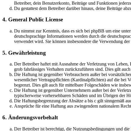
Betreiber, dein Benutzerkonto, Beiträge und Funktionen jederze
Du gestattest dem Betreiber darüber hinaus, deine Beiträge abz
4. General Public License
Du nimmst zur Kenntnis, dass es sich bei phpBB um eine unter
deutschsprachige Informationen werden durch die deutschsprac
verwendet wird. Sie können insbesondere die Verwendung der S
5. Gewährleistung
Der Betreiber haftet mit Ausnahme der Verletzung von Leben, Kö
grob fahrlässiges Verhalten zurückzuführen sind. Dies gilt au
Die Haftung ist gegenüber Verbrauchern außer bei vorsätzlich
wesentlicher Vertragspflichten (Kardinalpflichten) auf die be
begrenzt. Dies gilt auch für mittelbare Folgeschäden wie ins
Die Haftung ist gegenüber Unternehmern außer bei der Verletzu
typischerweise vorhersehbaren Schäden und im Übrigen der Höh
Die Haftungsbegrenzung der Absätze a bis c gilt sinngemäß auc
Ansprüche für eine Haftung aus zwingendem nationalem Recht 
6. Änderungsvorbehalt
Der Betreiber ist berechtigt, die Nutzungsbedingungen und di