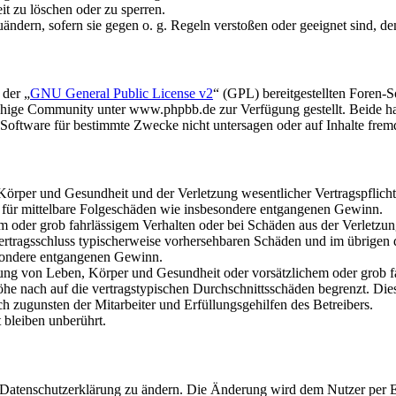
it zu löschen oder zu sperren.
uändern, sofern sie gegen o. g. Regeln verstoßen oder geeignet sind, 
 der „
GNU General Public License v2
“ (GPL) bereitgestellten Foren
hige Community unter www.phpbb.de zur Verfügung gestellt. Beide hab
oftware für bestimmte Zwecke nicht untersagen oder auf Inhalte frem
rper und Gesundheit und der Verletzung wesentlicher Vertragspflichten
ch für mittelbare Folgeschäden wie insbesondere entgangenen Gewinn.
em oder grob fahrlässigem Verhalten oder bei Schäden aus der Verletz
i Vertragsschluss typischerweise vorhersehbaren Schäden und im übrigen
besondere entgangenen Gewinn.
ng von Leben, Körper und Gesundheit oder vorsätzlichem oder grob fah
e nach auf die vertragstypischen Durchschnittsschäden begrenzt. Dies
h zugunsten der Mitarbeiter und Erfüllungsgehilfen des Betreibers.
bleiben unberührt.
e Datenschutzerklärung zu ändern. Die Änderung wird dem Nutzer per E-