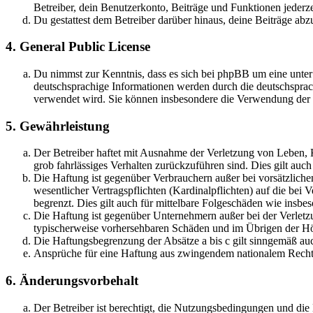
Betreiber, dein Benutzerkonto, Beiträge und Funktionen jederze
Du gestattest dem Betreiber darüber hinaus, deine Beiträge abz
4. General Public License
Du nimmst zur Kenntnis, dass es sich bei phpBB um eine unter
deutschsprachige Informationen werden durch die deutschsprac
verwendet wird. Sie können insbesondere die Verwendung der S
5. Gewährleistung
Der Betreiber haftet mit Ausnahme der Verletzung von Leben, Kö
grob fahrlässiges Verhalten zurückzuführen sind. Dies gilt au
Die Haftung ist gegenüber Verbrauchern außer bei vorsätzlich
wesentlicher Vertragspflichten (Kardinalpflichten) auf die be
begrenzt. Dies gilt auch für mittelbare Folgeschäden wie ins
Die Haftung ist gegenüber Unternehmern außer bei der Verletzu
typischerweise vorhersehbaren Schäden und im Übrigen der Höh
Die Haftungsbegrenzung der Absätze a bis c gilt sinngemäß auc
Ansprüche für eine Haftung aus zwingendem nationalem Recht 
6. Änderungsvorbehalt
Der Betreiber ist berechtigt, die Nutzungsbedingungen und di