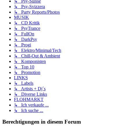
↳ Psy-Suisse
↳ Psy-Svizzera
↳ Party Reports/Photos
MUSIK
↳ CD Kritik
↳ PsyTrance
↳ FullOn
↳ DarkPsy
↳ Progi
↳ Elektro/Minimal/Tech
↳ Chill-Out & Ambient
↳ Komponisten
↳ Top 10
↳ Promotion
LINKS
↳ Labels
↳ Artists + Dj´s
↳ Diverse Links
FLOHMARKT
↳ Ich verkaufe ...
↳ Ich suche ...
Berechtigungen in diesem Forum