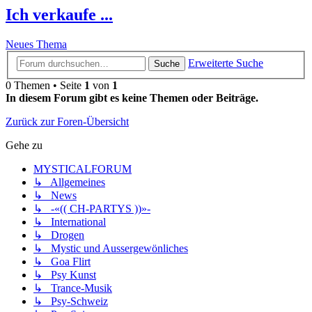
Ich verkaufe ...
Neues Thema
Erweiterte Suche
Suche
0 Themen • Seite
1
von
1
In diesem Forum gibt es keine Themen oder Beiträge.
Zurück zur Foren-Übersicht
Gehe zu
MYSTICALFORUM
↳ Allgemeines
↳ News
↳ -«(( CH-PARTYS ))»-
↳ International
↳ Drogen
↳ Mystic und Aussergewönliches
↳ Goa Flirt
↳ Psy Kunst
↳ Trance-Musik
↳ Psy-Schweiz