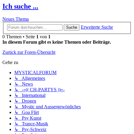
Ich suche ...
Neues Thema
Erweiterte Suche
Suche
0 Themen • Seite
1
von
1
In diesem Forum gibt es keine Themen oder Beiträge.
Zurück zur Foren-Übersicht
Gehe zu
MYSTICALFORUM
↳ Allgemeines
↳ News
↳ -«(( CH-PARTYS ))»-
↳ International
↳ Drogen
↳ Mystic und Aussergewönliches
↳ Goa Flirt
↳ Psy Kunst
↳ Trance-Musik
↳ Psy-Schweiz