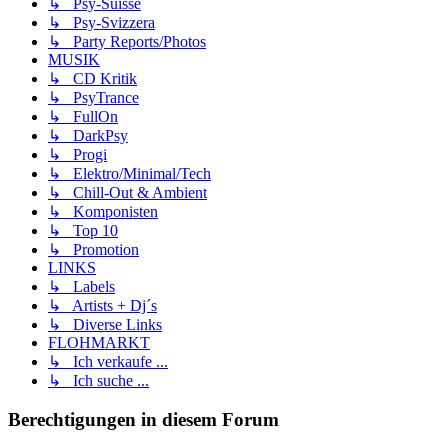
↳ Psy-Suisse
↳ Psy-Svizzera
↳ Party Reports/Photos
MUSIK
↳ CD Kritik
↳ PsyTrance
↳ FullOn
↳ DarkPsy
↳ Progi
↳ Elektro/Minimal/Tech
↳ Chill-Out & Ambient
↳ Komponisten
↳ Top 10
↳ Promotion
LINKS
↳ Labels
↳ Artists + Dj´s
↳ Diverse Links
FLOHMARKT
↳ Ich verkaufe ...
↳ Ich suche ...
Berechtigungen in diesem Forum