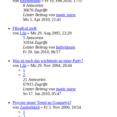
von
Bloodhound
»
Fr 19. Feb 2010, 17:57
8
Antworten
36676
Zugriffe
Letzter Beitrag
von
magic nurse
Mo 5. Apr 2010, 21:41
FReaKuLizeR
von
Lila
»
Mo 29. Aug 2005, 22:29
5
Antworten
31034
Zugriffe
Letzter Beitrag
von
Individuum
Fr 29. Jan 2010, 06:57
Was ist euch das wichtigste an einer Party?
von
Lila
»
Mo 29. Nov 2004, 20:44
1
2
21
Antworten
67915
Zugriffe
Letzter Beitrag
von
magic nurse
So 17. Jan 2010, 05:47
Psycore neuer Trend an Goapartys?
von
Zauberhäxli
»
Fr 3. Nov 2006, 10:54
1
2