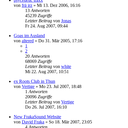
psycedelic traxx
von
frä irz
»
Mi 13. Dez 2006, 16:16
13
Antworten
45239
Zugriffe
Letzter Beitrag
von
Jonas
Fr 24. Aug 2007, 09:44
Goas im Ausland
von
altered
»
Do 31. Mär 2005, 17:16
1
2
20
Antworten
68069
Zugriffe
Letzter Beitrag
von
white
Mi 22. Aug 2007, 10:51
ex Roots Club in Thun
von
Vertige
»
Mo 23. Jul 2007, 18:48
1
Antworten
20096
Zugriffe
Letzter Beitrag
von
Vertige
Do 26. Jul 2007, 16:10
New FrakaSound Website
von
David Fraka
»
So 18. Mär 2007, 23:05
4
Antworten