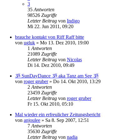
3
35
Antworten
98526
Zugriffe
Letzter Beitrag
von
Indigo
Mi 22. Jun 2011, 09:20
brauche kontakt von Riff Raff bitte
von
ugluk
»
Mo 13. Dez 2010, 19:00
1
Antworten
21089
Zugriffe
Letzter Beitrag
von
Nicolas
Di 14. Dez 2010, 09:49
ૐ SunDayDance ૐ aka Tanz am See ૐ
von
roger gruber
»
Do 14. Okt 2010, 13:29
2
Antworten
23459
Zugriffe
Letzter Beitrag
von
roger gruber
Fr 15. Okt 2010, 05:10
Mal wieder ein erfreulicher Zeitungsbericht
von
anjoulee
»
Sa 8. Sep 2007, 12:51
7
Antworten
35630
Zugriffe
Letzter Beitrag
von
nadia