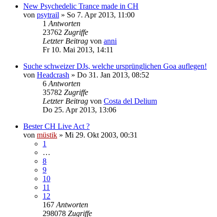
New Psychedelic Trance made in CH
von
psytrail
»
So 7. Apr 2013, 11:00
1
Antworten
23762
Zugriffe
Letzter Beitrag
von
anni
Fr 10. Mai 2013, 14:11
Suche schweizer DJs, welche ursprünglichen Goa auflegen!
von
Headcrash
»
Do 31. Jan 2013, 08:52
6
Antworten
35782
Zugriffe
Letzter Beitrag
von
Costa del Delium
Do 25. Apr 2013, 13:06
Bester CH Live Act ?
von
müstik
»
Mi 29. Okt 2003, 00:31
1
…
8
9
10
11
12
167
Antworten
298078
Zugriffe