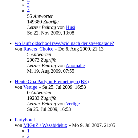
3
4
55
Antworten
149380
Zugriffe
Letzter Beitrag
von
Husi
So 22. Nov 2009, 13:08
wo lauft oldschool rave/acid nach der streetparade?
von
Ravers_Choice
»
Do 6. Aug 2009, 21:13
5
Antworten
29073
Zugriffe
Letzter Beitrag
von
Anomalie
Mi 19. Aug 2009, 07:55
Heute Goa Party in Freimettigen (BE)
von
Vertige
»
Sa 25. Jul 2009, 16:53
0
Antworten
19233
Zugriffe
Letzter Beitrag
von
Vertige
Sa 25. Jul 2009, 16:53
Partyborat
von
M!GuZ / Wasabidelux
»
Mo 9. Jul 2007, 21:05
1
2