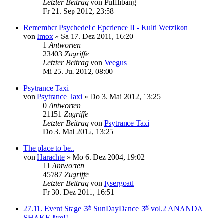
Letzter Beitrag
von
Pufflibäng
Fr 21. Sep 2012, 23:58
Remember Psychedelic Eperience II - Kulti Wetzikon
von
Imox
»
Sa 17. Dez 2011, 16:20
1
Antworten
23403
Zugriffe
Letzter Beitrag
von
Veegus
Mi 25. Jul 2012, 08:00
Psytrance Taxi
von
Psytrance Taxi
»
Do 3. Mai 2012, 13:25
0
Antworten
21151
Zugriffe
Letzter Beitrag
von
Psytrance Taxi
Do 3. Mai 2012, 13:25
The place to be..
von
Harachte
»
Mo 6. Dez 2004, 19:02
11
Antworten
45787
Zugriffe
Letzter Beitrag
von
lysergoatl
Fr 30. Dez 2011, 16:51
27.11. Event Stage ૐ SunDayDance ૐ vol.2 ANANDA
SHAKE live!!