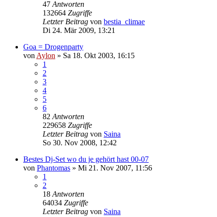
47
Antworten
132664
Zugriffe
Letzter Beitrag
von
bestia_climae
Di 24. Mär 2009, 13:21
Goa = Drogenparty
von
Aylon
»
Sa 18. Okt 2003, 16:15
1
2
3
4
5
6
82
Antworten
229658
Zugriffe
Letzter Beitrag
von
Saina
So 30. Nov 2008, 12:42
Bestes Dj-Set wo du je gehört hast 00-07
von
Phantomas
»
Mi 21. Nov 2007, 11:56
1
2
18
Antworten
64034
Zugriffe
Letzter Beitrag
von
Saina