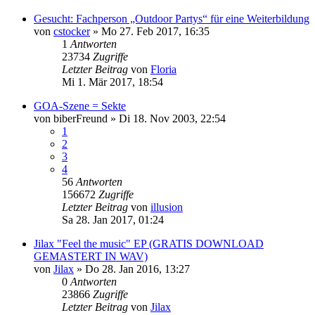
Gesucht: Fachperson „Outdoor Partys“ für eine Weiterbildung
von
cstocker
»
Mo 27. Feb 2017, 16:35
1
Antworten
23734
Zugriffe
Letzter Beitrag
von
Floria
Mi 1. Mär 2017, 18:54
GOA-Szene = Sekte
von
biberFreund
»
Di 18. Nov 2003, 22:54
1
2
3
4
56
Antworten
156672
Zugriffe
Letzter Beitrag
von
illusion
Sa 28. Jan 2017, 01:24
Jilax "Feel the music" EP (GRATIS DOWNLOAD
GEMASTERT IN WAV)
von
Jilax
»
Do 28. Jan 2016, 13:27
0
Antworten
23866
Zugriffe
Letzter Beitrag
von
Jilax