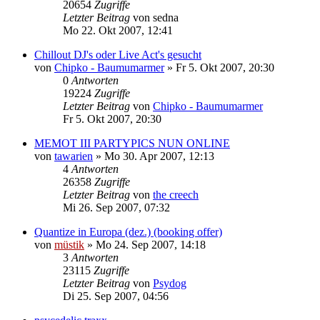
20654
Zugriffe
Letzter Beitrag
von
sedna
Mo 22. Okt 2007, 12:41
Chillout DJ's oder Live Act's gesucht
von
Chipko - Baumumarmer
»
Fr 5. Okt 2007, 20:30
0
Antworten
19224
Zugriffe
Letzter Beitrag
von
Chipko - Baumumarmer
Fr 5. Okt 2007, 20:30
MEMOT III PARTYPICS NUN ONLINE
von
tawarien
»
Mo 30. Apr 2007, 12:13
4
Antworten
26358
Zugriffe
Letzter Beitrag
von
the creech
Mi 26. Sep 2007, 07:32
Quantize in Europa (dez.) (booking offer)
von
müstik
»
Mo 24. Sep 2007, 14:18
3
Antworten
23115
Zugriffe
Letzter Beitrag
von
Psydog
Di 25. Sep 2007, 04:56