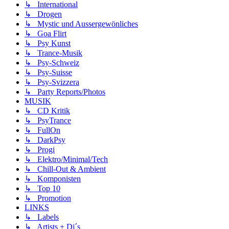
↳ International
↳ Drogen
↳ Mystic und Aussergewönliches
↳ Goa Flirt
↳ Psy Kunst
↳ Trance-Musik
↳ Psy-Schweiz
↳ Psy-Suisse
↳ Psy-Svizzera
↳ Party Reports/Photos
MUSIK
↳ CD Kritik
↳ PsyTrance
↳ FullOn
↳ DarkPsy
↳ Progi
↳ Elektro/Minimal/Tech
↳ Chill-Out & Ambient
↳ Komponisten
↳ Top 10
↳ Promotion
LINKS
↳ Labels
↳ Artists + Dj´s