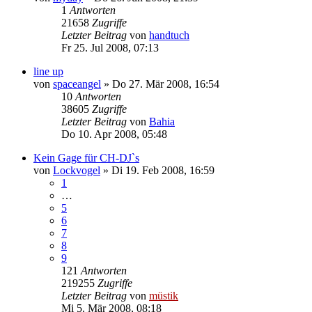
1
Antworten
21658
Zugriffe
Letzter Beitrag
von
handtuch
Fr 25. Jul 2008, 07:13
line up
von
spaceangel
»
Do 27. Mär 2008, 16:54
10
Antworten
38605
Zugriffe
Letzter Beitrag
von
Bahia
Do 10. Apr 2008, 05:48
Kein Gage für CH-DJ`s
von
Lockvogel
»
Di 19. Feb 2008, 16:59
1
…
5
6
7
8
9
121
Antworten
219255
Zugriffe
Letzter Beitrag
von
müstik
Mi 5. Mär 2008, 08:18