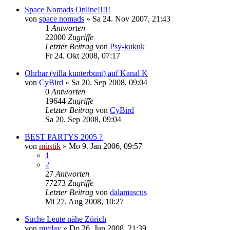
Space Nomads Online!!!!!
von
space nomads
»
Sa 24. Nov 2007, 21:43
1
Antworten
22000
Zugriffe
Letzter Beitrag
von
Psy-kukuk
Fr 24. Okt 2008, 07:17
Ohrbar (villa kunterbunt) auf Kanal K
von
CyBird
»
Sa 20. Sep 2008, 09:04
0
Antworten
19644
Zugriffe
Letzter Beitrag
von
CyBird
Sa 20. Sep 2008, 09:04
BEST PARTYS 2005 ?
von
müstik
»
Mo 9. Jan 2006, 09:57
1
2
27
Antworten
77273
Zugriffe
Letzter Beitrag
von
dalamascus
Mi 27. Aug 2008, 10:27
Suche Leute nähe Zürich
von
myday
»
Do 26. Jun 2008, 21:39