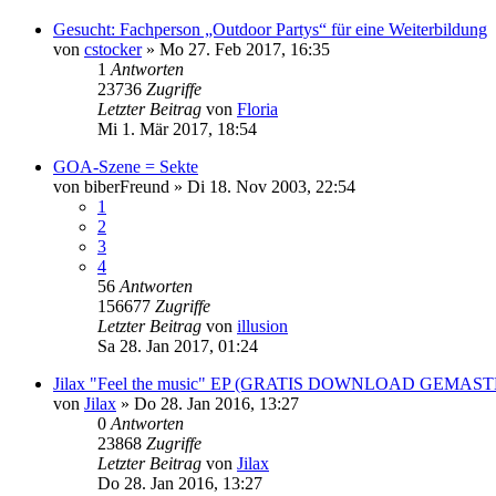
Gesucht: Fachperson „Outdoor Partys“ für eine Weiterbildung
von
cstocker
»
Mo 27. Feb 2017, 16:35
1
Antworten
23736
Zugriffe
Letzter Beitrag
von
Floria
Mi 1. Mär 2017, 18:54
GOA-Szene = Sekte
von
biberFreund
»
Di 18. Nov 2003, 22:54
1
2
3
4
56
Antworten
156677
Zugriffe
Letzter Beitrag
von
illusion
Sa 28. Jan 2017, 01:24
Jilax "Feel the music" EP (GRATIS DOWNLOAD GEMAS
von
Jilax
»
Do 28. Jan 2016, 13:27
0
Antworten
23868
Zugriffe
Letzter Beitrag
von
Jilax
Do 28. Jan 2016, 13:27