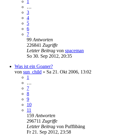
1
…
3
4
5
6
7
99
Antworten
226841
Zugriffe
Letzter Beitrag
von
spaceman
So 30. Sep 2012, 20:35
Was ist ein Goaner?
von
sun_child
»
Sa 21. Okt 2006, 13:02
1
…
7
8
9
10
11
159
Antworten
296711
Zugriffe
Letzter Beitrag
von
Pufflibäng
Fr 21. Sep 2012, 23:58