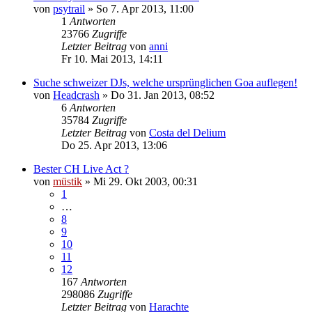
von
psytrail
»
So 7. Apr 2013, 11:00
1
Antworten
23766
Zugriffe
Letzter Beitrag
von
anni
Fr 10. Mai 2013, 14:11
Suche schweizer DJs, welche ursprünglichen Goa auflegen!
von
Headcrash
»
Do 31. Jan 2013, 08:52
6
Antworten
35784
Zugriffe
Letzter Beitrag
von
Costa del Delium
Do 25. Apr 2013, 13:06
Bester CH Live Act ?
von
müstik
»
Mi 29. Okt 2003, 00:31
1
…
8
9
10
11
12
167
Antworten
298086
Zugriffe
Letzter Beitrag
von
Harachte