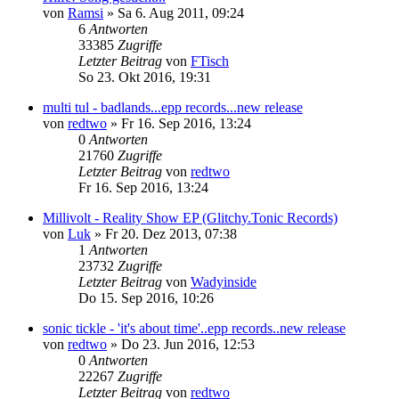
von
Ramsi
»
Sa 6. Aug 2011, 09:24
6
Antworten
33385
Zugriffe
Letzter Beitrag
von
FTisch
So 23. Okt 2016, 19:31
multi tul - badlands...epp records...new release
von
redtwo
»
Fr 16. Sep 2016, 13:24
0
Antworten
21760
Zugriffe
Letzter Beitrag
von
redtwo
Fr 16. Sep 2016, 13:24
Millivolt - Reality Show EP (Glitchy.Tonic Records)
von
Luk
»
Fr 20. Dez 2013, 07:38
1
Antworten
23732
Zugriffe
Letzter Beitrag
von
Wadyinside
Do 15. Sep 2016, 10:26
sonic tickle - 'it's about time'..epp records..new release
von
redtwo
»
Do 23. Jun 2016, 12:53
0
Antworten
22267
Zugriffe
Letzter Beitrag
von
redtwo