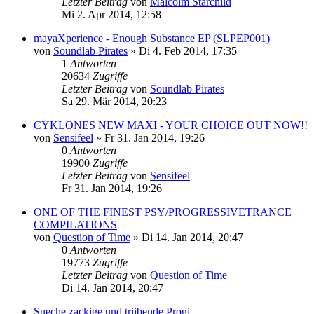
Letzter Beitrag
von
Malcolm Starchild
Mi 2. Apr 2014, 12:58
mayaXperience - Enough Substance EP (SLPEP001)
von
Soundlab Pirates
»
Di 4. Feb 2014, 17:35
1
Antworten
20634
Zugriffe
Letzter Beitrag
von
Soundlab Pirates
Sa 29. Mär 2014, 20:23
CYKLONES NEW MAXI - YOUR CHOICE OUT NOW!!
von
Sensifeel
»
Fr 31. Jan 2014, 19:26
0
Antworten
19900
Zugriffe
Letzter Beitrag
von
Sensifeel
Fr 31. Jan 2014, 19:26
ONE OF THE FINEST PSY/PROGRESSIVETRANCE
COMPILATIONS
von
Question of Time
»
Di 14. Jan 2014, 20:47
0
Antworten
19773
Zugriffe
Letzter Beitrag
von
Question of Time
Di 14. Jan 2014, 20:47
Sueche zackige und triibende Progi