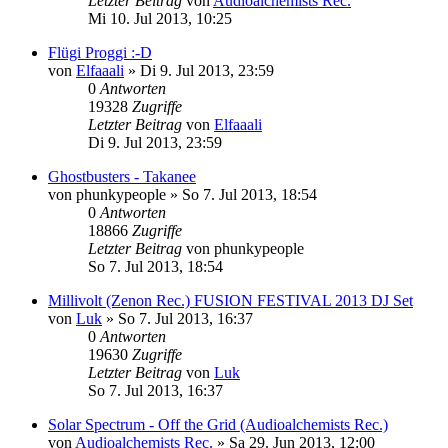
Letzter Beitrag
von
Audioalchemists Rec.
Mi 10. Jul 2013, 10:25
Flügi Proggi :-D
von
Elfaaali
»
Di 9. Jul 2013, 23:59
0
Antworten
19328
Zugriffe
Letzter Beitrag
von
Elfaaali
Di 9. Jul 2013, 23:59
Ghostbusters - Takanee
von
phunkypeople
»
So 7. Jul 2013, 18:54
0
Antworten
18866
Zugriffe
Letzter Beitrag
von
phunkypeople
So 7. Jul 2013, 18:54
Millivolt (Zenon Rec.) FUSION FESTIVAL 2013 DJ Set
von
Luk
»
So 7. Jul 2013, 16:37
0
Antworten
19630
Zugriffe
Letzter Beitrag
von
Luk
So 7. Jul 2013, 16:37
Solar Spectrum - Off the Grid (Audioalchemists Rec.)
von
Audioalchemists Rec.
»
Sa 29. Jun 2013, 12:00