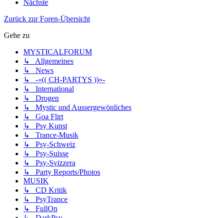
Nächste
Zurück zur Foren-Übersicht
Gehe zu
MYSTICALFORUM
↳ Allgemeines
↳ News
↳ -«(( CH-PARTYS ))»-
↳ International
↳ Drogen
↳ Mystic und Aussergewönliches
↳ Goa Flirt
↳ Psy Kunst
↳ Trance-Musik
↳ Psy-Schweiz
↳ Psy-Suisse
↳ Psy-Svizzera
↳ Party Reports/Photos
MUSIK
↳ CD Kritik
↳ PsyTrance
↳ FullOn
↳ DarkPsy