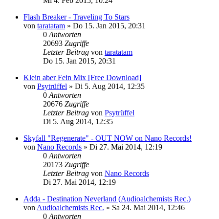
Mi 4. Feb 2015, 10:24
Flash Breaker - Traveling To Stars
von
taratatam
»
Do 15. Jan 2015, 20:31
0
Antworten
20693
Zugriffe
Letzter Beitrag
von
taratatam
Do 15. Jan 2015, 20:31
Klein aber Fein Mix [Free Download]
von
Psytrüffel
»
Di 5. Aug 2014, 12:35
0
Antworten
20676
Zugriffe
Letzter Beitrag
von
Psytrüffel
Di 5. Aug 2014, 12:35
Skyfall "Regenerate" - OUT NOW on Nano Records!
von
Nano Records
»
Di 27. Mai 2014, 12:19
0
Antworten
20173
Zugriffe
Letzter Beitrag
von
Nano Records
Di 27. Mai 2014, 12:19
Adda - Destination Neverland (Audioalchemists Rec.)
von
Audioalchemists Rec.
»
Sa 24. Mai 2014, 12:46
0
Antworten