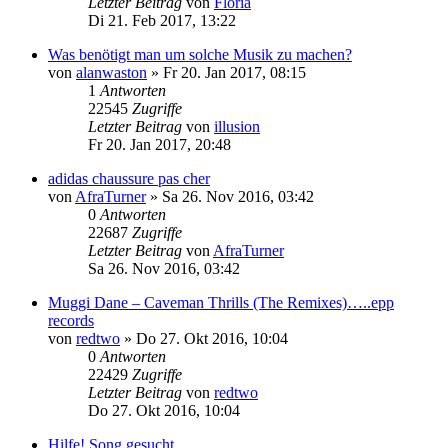
Letzter Beitrag
von
Floria
Di 21. Feb 2017, 13:22
Was benötigt man um solche Musik zu machen?
von
alanwaston
»
Fr 20. Jan 2017, 08:15
1
Antworten
22545
Zugriffe
Letzter Beitrag
von
illusion
Fr 20. Jan 2017, 20:48
adidas chaussure pas cher
von
AfraTurner
»
Sa 26. Nov 2016, 03:42
0
Antworten
22687
Zugriffe
Letzter Beitrag
von
AfraTurner
Sa 26. Nov 2016, 03:42
Muggi Dane – Caveman Thrills (The Remixes)…..epp
records
von
redtwo
»
Do 27. Okt 2016, 10:04
0
Antworten
22429
Zugriffe
Letzter Beitrag
von
redtwo
Do 27. Okt 2016, 10:04
Hilfe! Song gesucht...