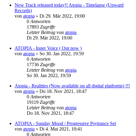
New Track released today!! Atopia - Timelapse (Upward
Records)
von
atopia
»
Di 29. Mär 2022, 19:00
0
Antworten
17893
Zugriffe
Letzter Beitrag
von
atopia
Di 29. Mär 2022, 19:00
ATOPIA - Inner Voice ( Out now )
von
atopia
»
So 30. Jan 2022, 19:59
0
Antworten
17736
Zugriffe
Letzter Beitrag
von
atopia
So 30. Jan 2022, 19:59
Atopia - Realities (Now available on all digital platforms) !!!
von
atopia
»
Do 18. Nov 2021, 18:47
0
Antworten
19119
Zugriffe
Letzter Beitrag
von
atopia
Do 18. Nov 2021, 18:47
ATOPIA - Sunday Mood / Progressive Psytrance Set
von
atopia
»
Di 4. Mai 2021, 10:41
0
Antworten