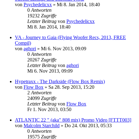
von
Psychedelicxx
»
Mi 8. Jan 2014, 18:40
0
Antworten
19232
Zugriffe
Letzter Beitrag
von
Psychedelicxx
Mi 8. Jan 2014, 18:40
VA - Journey to Gaia (Flying Woofer Recs, 2013, FREE
Compil)
von
aghori
»
Mi 6. Nov 2013, 09:09
0
Antworten
20267
Zugriffe
Letzter Beitrag
von
aghori
Mi 6. Nov 2013, 09:09
Hypetraxx - The Darkside (Flow Box Remix)
von
Flow Box
»
Sa 28. Sep 2013, 15:20
2
Antworten
24099
Zugriffe
Letzter Beitrag
von
Flow Box
Fr 1. Nov 2013, 03:50
ATLANTIC 22 " (aka" 808 mix) Promo Video [FTTT003]
von
Malcolm Starchild
»
Do 24. Okt 2013, 05:33
0
Antworten
19575
Zugriffe