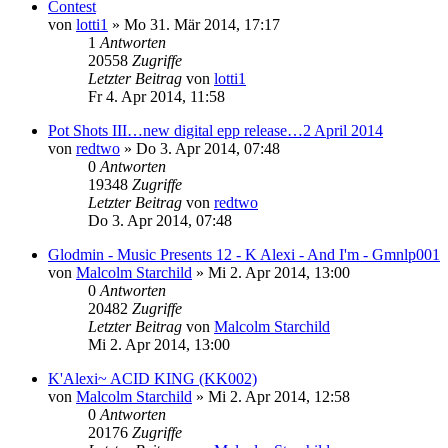
Contest
von
lotti1
»
Mo 31. Mär 2014, 17:17
1
Antworten
20558
Zugriffe
Letzter Beitrag
von
lotti1
Fr 4. Apr 2014, 11:58
Pot Shots III…new digital epp release…2 April 2014
von
redtwo
»
Do 3. Apr 2014, 07:48
0
Antworten
19348
Zugriffe
Letzter Beitrag
von
redtwo
Do 3. Apr 2014, 07:48
Glodmin - Music Presents 12 - K Alexi - And I'm - Gmnlp001
von
Malcolm Starchild
»
Mi 2. Apr 2014, 13:00
0
Antworten
20482
Zugriffe
Letzter Beitrag
von
Malcolm Starchild
Mi 2. Apr 2014, 13:00
K'Alexi~ ACID KING (KK002)
von
Malcolm Starchild
»
Mi 2. Apr 2014, 12:58
0
Antworten
20176
Zugriffe