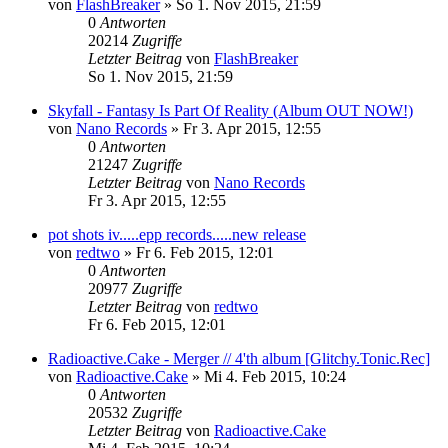
von
FlashBreaker
»
So 1. Nov 2015, 21:59
0
Antworten
20214
Zugriffe
Letzter Beitrag
von
FlashBreaker
So 1. Nov 2015, 21:59
Skyfall - Fantasy Is Part Of Reality (Album OUT NOW!)
von
Nano Records
»
Fr 3. Apr 2015, 12:55
0
Antworten
21247
Zugriffe
Letzter Beitrag
von
Nano Records
Fr 3. Apr 2015, 12:55
pot shots iv.....epp records.....new release
von
redtwo
»
Fr 6. Feb 2015, 12:01
0
Antworten
20977
Zugriffe
Letzter Beitrag
von
redtwo
Fr 6. Feb 2015, 12:01
Radioactive.Cake - Merger // 4'th album [Glitchy.Tonic.Rec]
von
Radioactive.Cake
»
Mi 4. Feb 2015, 10:24
0
Antworten
20532
Zugriffe
Letzter Beitrag
von
Radioactive.Cake