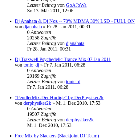
Letzter Beitrag
von
GoAJoWa
So 13. Mär 2011, 12:06
Dj Anahata & Dj Noz -- 70% MDMA 30% LSD - FULL ON
von
djanahata
»
Fr 28. Jan 2011, 00:31
0
Antworten
20258
Zugriffe
Letzter Beitrag
von
djanahata
Fr 28. Jan 2011, 00:31
Dj Traxwell Psychedelic Trance Mix 07 Jan 2011
von
tonic_dj
»
Fr 7. Jan 2011, 06:28
0
Antworten
20169
Zugriffe
Letzter Beitrag
von
tonic_dj
Fr 7. Jan 2011, 06:28
"PendlerMix-Der Hurtige" by DerPhysiker2k
von
derphysiker2k
»
Mi 1. Dez 2010, 17:53
0
Antworten
19507
Zugriffe
Letzter Beitrag
von
derphysiker2k
Mi 1. Dez 2010, 17:53
Free Mix by Slackers (Slackjoint DJ Team)