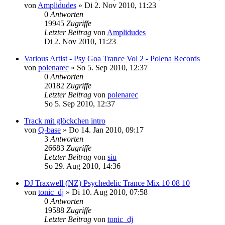
von
Amplidudes
»
Di 2. Nov 2010, 11:23
0
Antworten
19945
Zugriffe
Letzter Beitrag
von
Amplidudes
Di 2. Nov 2010, 11:23
Various Artist - Psy Goa Trance Vol 2 - Polena Records
von
polenarec
»
So 5. Sep 2010, 12:37
0
Antworten
20182
Zugriffe
Letzter Beitrag
von
polenarec
So 5. Sep 2010, 12:37
Track mit glöckchen intro
von
Q-base
»
Do 14. Jan 2010, 09:17
3
Antworten
26683
Zugriffe
Letzter Beitrag
von
siu
So 29. Aug 2010, 14:36
DJ Traxwell (NZ) Psychedelic Trance Mix 10 08 10
von
tonic_dj
»
Di 10. Aug 2010, 07:58
0
Antworten
19588
Zugriffe
Letzter Beitrag
von
tonic_dj