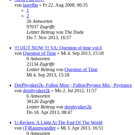
von
laserflip
»
Fr 22. Aug 2008, 06:35
1
2
26
Antworten
97037
Zugriffe
Letzter Beitrag
von
The Dude
Do 7. Nov 2013, 16:57
!!! OUT NOW !!! VA: Question of time vol.6
von
Question of Time
»
Mi 4. Sep 2013, 15:18
0
Antworten
21134
Zugriffe
Letzter Beitrag
von
Question of Time
Mi 4. Sep 2013, 15:18
DerPhysiker2k- Fullon Mixe ; Fullon/Psystep Mix ; Psytrance
von
derphysiker2k
»
Mo 2. Jul 2012, 11:57
6
Antworten
38126
Zugriffe
Letzter Beitrag
von
derphysiker2k
Do 18. Apr 2013, 08:47
U-Recken: A Light At The End Of The World
von
(T)Raumwandler
»
Mi 3. Apr 2013, 16:51
0
Antworten