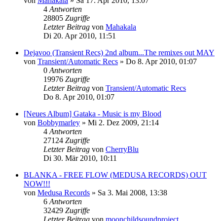
von
Mahakala
»
Sa 17. Apr 2010, 13:07
4
Antworten
28805
Zugriffe
Letzter Beitrag
von
Mahakala
Di 20. Apr 2010, 11:51
Dejavoo (Transient Recs) 2nd album...The remixes out MAY
von
Transient/Automatic Recs
»
Do 8. Apr 2010, 01:07
0
Antworten
19976
Zugriffe
Letzter Beitrag
von
Transient/Automatic Recs
Do 8. Apr 2010, 01:07
[Neues Album] Gataka - Music is my Blood
von
Bobbymarley
»
Mi 2. Dez 2009, 21:14
4
Antworten
27124
Zugriffe
Letzter Beitrag
von
CherryBlu
Di 30. Mär 2010, 10:11
BLANKA - FREE FLOW (MEDUSA RECORDS) OUT
NOW!!!
von
Medusa Records
»
Sa 3. Mai 2008, 13:38
6
Antworten
32429
Zugriffe
Letzter Beitrag
von
moonchildsoundproject