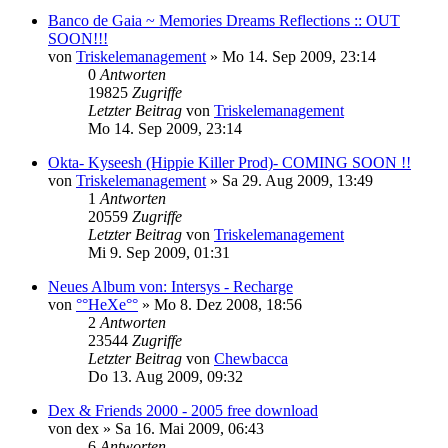
Banco de Gaia ~ Memories Dreams Reflections :: OUT
SOON!!!
von
Triskelemanagement
»
Mo 14. Sep 2009, 23:14
0
Antworten
19825
Zugriffe
Letzter Beitrag
von
Triskelemanagement
Mo 14. Sep 2009, 23:14
Okta- Kyseesh (Hippie Killer Prod)- COMING SOON !!
von
Triskelemanagement
»
Sa 29. Aug 2009, 13:49
1
Antworten
20559
Zugriffe
Letzter Beitrag
von
Triskelemanagement
Mi 9. Sep 2009, 01:31
Neues Album von: Intersys - Recharge
von
°°HeXe°°
»
Mo 8. Dez 2008, 18:56
2
Antworten
23544
Zugriffe
Letzter Beitrag
von
Chewbacca
Do 13. Aug 2009, 09:32
Dex & Friends 2000 - 2005 free download
von
dex
»
Sa 16. Mai 2009, 06:43
6
Antworten