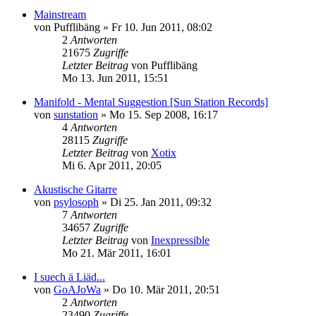
Mainstream
von
Pufflibäng
»
Fr 10. Jun 2011, 08:02
2
Antworten
21675
Zugriffe
Letzter Beitrag
von
Pufflibäng
Mo 13. Jun 2011, 15:51
Manifold - Mental Suggestion [Sun Station Records]
von
sunstation
»
Mo 15. Sep 2008, 16:17
4
Antworten
28115
Zugriffe
Letzter Beitrag
von
Xotix
Mi 6. Apr 2011, 20:05
Akustische Gitarre
von
psylosoph
»
Di 25. Jan 2011, 09:32
7
Antworten
34657
Zugriffe
Letzter Beitrag
von
Inexpressible
Mo 21. Mär 2011, 16:01
I suech ä Liäd...
von
GoAJoWa
»
Do 10. Mär 2011, 20:51
2
Antworten
23490
Zugriffe