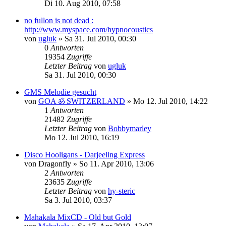
Di 10. Aug 2010, 07:58
no fullon is not dead :
http://www.myspace.com/hypnocoustics
von
ugluk
»
Sa 31. Jul 2010, 00:30
0
Antworten
19354
Zugriffe
Letzter Beitrag
von
ugluk
Sa 31. Jul 2010, 00:30
GMS Melodie gesucht
von
GOA ॐ SWITZERLAND
»
Mo 12. Jul 2010, 14:22
1
Antworten
21482
Zugriffe
Letzter Beitrag
von
Bobbymarley
Mo 12. Jul 2010, 16:19
Disco Hooligans - Darjeeling Express
von
Dragonfly
»
So 11. Apr 2010, 13:06
2
Antworten
23635
Zugriffe
Letzter Beitrag
von
hy-steric
Sa 3. Jul 2010, 03:37
Mahakala MixCD - Old but Gold