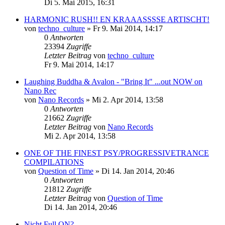
Di 5. Mai 2015, 16:31
HARMONIC RUSH!! EN KRAAASSSSE ARTISCHT!
von
techno_culture
»
Fr 9. Mai 2014, 14:17
0
Antworten
23394
Zugriffe
Letzter Beitrag
von
techno_culture
Fr 9. Mai 2014, 14:17
Laughing Buddha & Avalon - "Bring It" ...out NOW on
Nano Rec
von
Nano Records
»
Mi 2. Apr 2014, 13:58
0
Antworten
21662
Zugriffe
Letzter Beitrag
von
Nano Records
Mi 2. Apr 2014, 13:58
ONE OF THE FINEST PSY/PROGRESSIVETRANCE
COMPILATIONS
von
Question of Time
»
Di 14. Jan 2014, 20:46
0
Antworten
21812
Zugriffe
Letzter Beitrag
von
Question of Time
Di 14. Jan 2014, 20:46
Nicht Full ON?