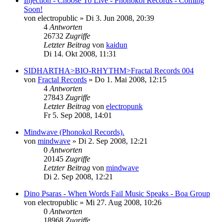
Injection - Choose To Live - Phonokol Records - Coming
Soon!
von
electropublic
»
Di 3. Jun 2008, 20:39
4
Antworten
26732
Zugriffe
Letzter Beitrag
von
kaidun
Di 14. Okt 2008, 11:31
SIDHARTHA>BIO-RHYTHM>Fractal Records 004
von
Fractal Records
»
Do 1. Mai 2008, 12:15
4
Antworten
27843
Zugriffe
Letzter Beitrag
von
electropunk
Fr 5. Sep 2008, 14:01
Mindwave (Phonokol Records).
von
mindwave
»
Di 2. Sep 2008, 12:21
0
Antworten
20145
Zugriffe
Letzter Beitrag
von
mindwave
Di 2. Sep 2008, 12:21
Dino Psaras - When Words Fail Music Speaks - Boa Group
von
electropublic
»
Mi 27. Aug 2008, 10:26
0
Antworten
18968
Zugriffe