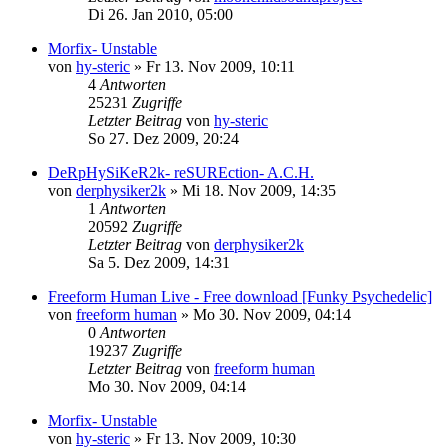
Di 26. Jan 2010, 05:00
Morfix- Unstable
von
hy-steric
»
Fr 13. Nov 2009, 10:11
4
Antworten
25231
Zugriffe
Letzter Beitrag
von
hy-steric
So 27. Dez 2009, 20:24
DeRpHySiKeR2k- reSUREction- A.C.H.
von
derphysiker2k
»
Mi 18. Nov 2009, 14:35
1
Antworten
20592
Zugriffe
Letzter Beitrag
von
derphysiker2k
Sa 5. Dez 2009, 14:31
Freeform Human Live - Free download [Funky Psychedelic]
von
freeform human
»
Mo 30. Nov 2009, 04:14
0
Antworten
19237
Zugriffe
Letzter Beitrag
von
freeform human
Mo 30. Nov 2009, 04:14
Morfix- Unstable
von
hy-steric
»
Fr 13. Nov 2009, 10:30