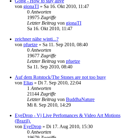
Gong - How to stay alive
von
gionaTI
»
Sa 16. Okt 2010, 11:47
0
Antworten
19975
Zugriffe
Letzter Beitrag
von
gionaTI
Sa 16. Okt 2010, 11:47
zeichner nähe winti...?
von
pfuetze
»
Sa 11. Sep 2010, 08:40
0
Antworten
19677
Zugriffe
Letzter Beitrag
von
pfuetze
Sa 11. Sep 2010, 08:40
Auf dem Rotstock/The Stones are not too busy
von
Elias
»
Di 7. Sep 2010, 22:04
1
Antworten
21144
Zugriffe
Letzter Beitrag
von
BuddhaNature
Mi 8. Sep 2010, 14:29
EyeDrop - Vj Live Perfomances & Video Art Motions
(Brazil).
von
EyeDrop
»
Di 17. Aug 2010, 15:30
0
Antworten
19679
Zugriffe