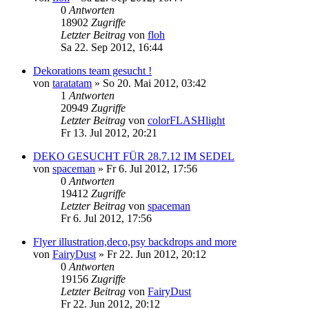
0
Antworten
18902
Zugriffe
Letzter Beitrag
von
floh
Sa 22. Sep 2012, 16:44
Dekorations team gesucht !
von
taratatam
»
So 20. Mai 2012, 03:42
1
Antworten
20949
Zugriffe
Letzter Beitrag
von
colorFLASHlight
Fr 13. Jul 2012, 20:21
DEKO GESUCHT FÜR 28.7.12 IM SEDEL
von
spaceman
»
Fr 6. Jul 2012, 17:56
0
Antworten
19412
Zugriffe
Letzter Beitrag
von
spaceman
Fr 6. Jul 2012, 17:56
Flyer illustration,deco,psy backdrops and more
von
FairyDust
»
Fr 22. Jun 2012, 20:12
0
Antworten
19156
Zugriffe
Letzter Beitrag
von
FairyDust
Fr 22. Jun 2012, 20:12