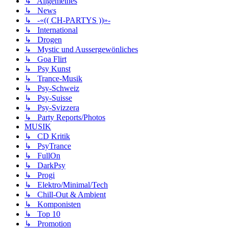
↳ Allgemeines
↳ News
↳ -«(( CH-PARTYS ))»-
↳ International
↳ Drogen
↳ Mystic und Aussergewönliches
↳ Goa Flirt
↳ Psy Kunst
↳ Trance-Musik
↳ Psy-Schweiz
↳ Psy-Suisse
↳ Psy-Svizzera
↳ Party Reports/Photos
MUSIK
↳ CD Kritik
↳ PsyTrance
↳ FullOn
↳ DarkPsy
↳ Progi
↳ Elektro/Minimal/Tech
↳ Chill-Out & Ambient
↳ Komponisten
↳ Top 10
↳ Promotion