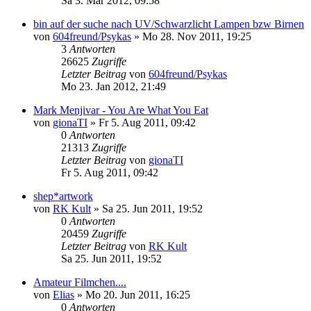
Sa 3. Mär 2012, 09:58
bin auf der suche nach UV/Schwarzlicht Lampen bzw Birnen
von
604freund/Psykas
»
Mo 28. Nov 2011, 19:25
3
Antworten
26625
Zugriffe
Letzter Beitrag
von
604freund/Psykas
Mo 23. Jan 2012, 21:49
Mark Menjivar - You Are What You Eat
von
gionaTI
»
Fr 5. Aug 2011, 09:42
0
Antworten
21313
Zugriffe
Letzter Beitrag
von
gionaTI
Fr 5. Aug 2011, 09:42
shep*artwork
von
RK Kult
»
Sa 25. Jun 2011, 19:52
0
Antworten
20459
Zugriffe
Letzter Beitrag
von
RK Kult
Sa 25. Jun 2011, 19:52
Amateur Filmchen....
von
Elias
»
Mo 20. Jun 2011, 16:25
0
Antworten