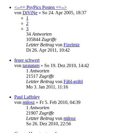
<--== PsyPics Posten ==-->
von
DiViNe
»
So 24. Apr 2005, 18:37
1
2
3
34
Antworten
105844
Zugriffe
Letzter Beitrag
von
Fizelmiz
Di 26. Apr 2011, 10:42
feuer schwert
von
taratatam
»
So 19. Dez 2010, 14:42
1
Antworten
21517
Zugriffe
Letzter Beitrag
von
Fäbl-gräbl
Mo 3. Jan 2011, 11:16
Paul Laffoley
von
milosz
»
Fr 5. Feb 2010, 04:39
1
Antworten
21907
Zugriffe
Letzter Beitrag
von
milosz
So 26. Dez 2010, 22:56