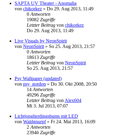
SAPTA UV Theater - Anomalia
von
chikorkez
»
Do 29. Aug 2013, 11:49
0
Antworten
19082
Zugriffe
Letzter Beitrag
von
chikorkez
Do 29. Aug 2013, 11:49
Live Visuals by NeonSpirit
von
NeonSpirit
»
So 25. Aug 2013, 21:57
0
Antworten
18613
Zugriffe
Letzter Beitrag
von
NeonSpirit
So 25. Aug 2013, 21:57
Psy Wallpaper (updated)
von
psy_gordon
»
Do 30. Okt 2008, 20:50
14
Antworten
49296
Zugriffe
Letzter Beitrag
von
Alex604
Mi 3. Jul 2013, 07:07
Lichtjonglierdingsbums mit LED
von
Waldgnurpf
»
Fr 24. Mai 2013, 16:09
2
Antworten
23946
Zugriffe