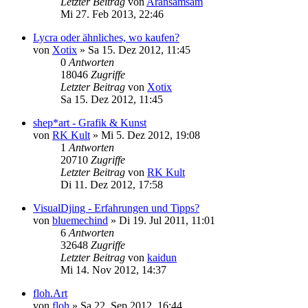
Letzter Beitrag
von
Aransamsam
Mi 27. Feb 2013, 22:46
Lycra oder ähnliches, wo kaufen?
von
Xotix
»
Sa 15. Dez 2012, 11:45
0
Antworten
18046
Zugriffe
Letzter Beitrag
von
Xotix
Sa 15. Dez 2012, 11:45
shep*art - Grafik & Kunst
von
RK Kult
»
Mi 5. Dez 2012, 19:08
1
Antworten
20710
Zugriffe
Letzter Beitrag
von
RK Kult
Di 11. Dez 2012, 17:58
VisualDjing - Erfahrungen und Tipps?
von
bluemechind
»
Di 19. Jul 2011, 11:01
6
Antworten
32648
Zugriffe
Letzter Beitrag
von
kaidun
Mi 14. Nov 2012, 14:37
floh.Art
von
floh
»
Sa 22. Sep 2012, 16:44