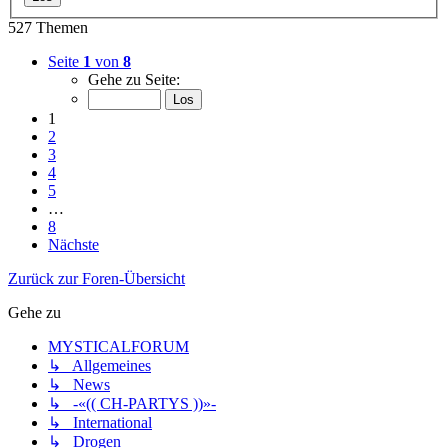
527 Themen
Seite
1
von
8
Gehe zu Seite:
1
2
3
4
5
…
8
Nächste
Zurück zur Foren-Übersicht
Gehe zu
MYSTICALFORUM
↳ Allgemeines
↳ News
↳ -«(( CH-PARTYS ))»-
↳ International
↳ Drogen