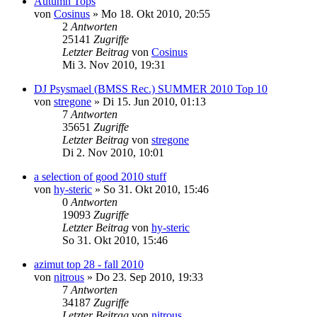
Autumn Tops
von
Cosinus
»
Mo 18. Okt 2010, 20:55
2
Antworten
25141
Zugriffe
Letzter Beitrag
von
Cosinus
Mi 3. Nov 2010, 19:31
DJ Psysmael (BMSS Rec.) SUMMER 2010 Top 10
von
stregone
»
Di 15. Jun 2010, 01:13
7
Antworten
35651
Zugriffe
Letzter Beitrag
von
stregone
Di 2. Nov 2010, 10:01
a selection of good 2010 stuff
von
hy-steric
»
So 31. Okt 2010, 15:46
0
Antworten
19093
Zugriffe
Letzter Beitrag
von
hy-steric
So 31. Okt 2010, 15:46
azimut top 28 - fall 2010
von
nitrous
»
Do 23. Sep 2010, 19:33
7
Antworten
34187
Zugriffe
Letzter Beitrag
von
nitrous