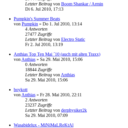
Letzter Beitrag
von
Boom Shankar / Armin
Di 6. Jul 2010, 17:13
Pumpkin's Summer Beats
von
Pumpkin
»
Do 1. Jul 2010, 13:14
4
Antworten
27477
Zugriffe
Letzter Beitrag
von
Electro Static
Fr 2. Jul 2010, 13:19
Anthias Top Ten Mai ´10 (auch mit alten Traxx)
von
Anthias
»
Sa 29. Mai 2010, 15:06
0
Antworten
18844
Zugriffe
Letzter Beitrag
von
Anthias
Sa 29. Mai 2010, 15:06
boykott
von
Anthias
»
Fr 28. Mai 2010, 22:11
2
Antworten
23237
Zugriffe
Letzter Beitrag
von
derphysiker2k
Sa 29. Mai 2010, 07:09
Wasabidelux - MiNiMaLReKtAl