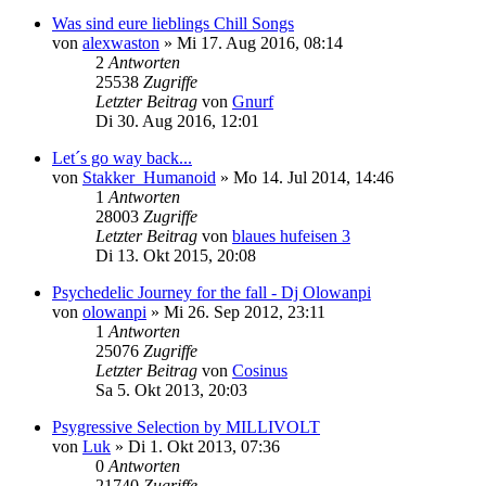
Was sind eure lieblings Chill Songs
von
alexwaston
»
Mi 17. Aug 2016, 08:14
2
Antworten
25538
Zugriffe
Letzter Beitrag
von
Gnurf
Di 30. Aug 2016, 12:01
Let´s go way back...
von
Stakker_Humanoid
»
Mo 14. Jul 2014, 14:46
1
Antworten
28003
Zugriffe
Letzter Beitrag
von
blaues hufeisen 3
Di 13. Okt 2015, 20:08
Psychedelic Journey for the fall - Dj Olowanpi
von
olowanpi
»
Mi 26. Sep 2012, 23:11
1
Antworten
25076
Zugriffe
Letzter Beitrag
von
Cosinus
Sa 5. Okt 2013, 20:03
Psygressive Selection by MILLIVOLT
von
Luk
»
Di 1. Okt 2013, 07:36
0
Antworten
21740
Zugriffe