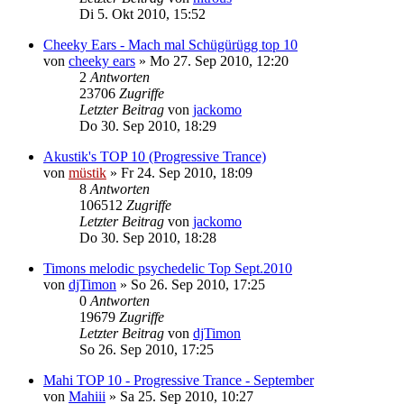
Di 5. Okt 2010, 15:52
Cheeky Ears - Mach mal Schügürügg top 10
von
cheeky ears
»
Mo 27. Sep 2010, 12:20
2
Antworten
23706
Zugriffe
Letzter Beitrag
von
jackomo
Do 30. Sep 2010, 18:29
Akustik's TOP 10 (Progressive Trance)
von
müstik
»
Fr 24. Sep 2010, 18:09
8
Antworten
106512
Zugriffe
Letzter Beitrag
von
jackomo
Do 30. Sep 2010, 18:28
Timons melodic psychedelic Top Sept.2010
von
djTimon
»
So 26. Sep 2010, 17:25
0
Antworten
19679
Zugriffe
Letzter Beitrag
von
djTimon
So 26. Sep 2010, 17:25
Mahi TOP 10 - Progressive Trance - September
von
Mahiii
»
Sa 25. Sep 2010, 10:27