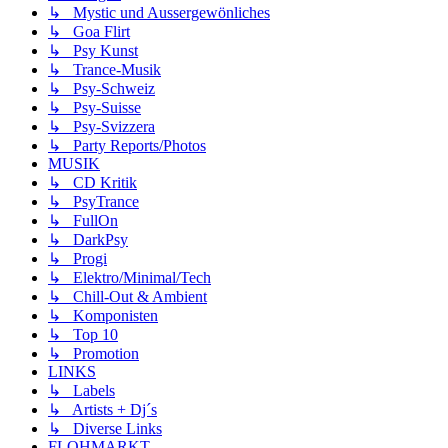
↳ Mystic und Aussergewönliches
↳ Goa Flirt
↳ Psy Kunst
↳ Trance-Musik
↳ Psy-Schweiz
↳ Psy-Suisse
↳ Psy-Svizzera
↳ Party Reports/Photos
MUSIK
↳ CD Kritik
↳ PsyTrance
↳ FullOn
↳ DarkPsy
↳ Progi
↳ Elektro/Minimal/Tech
↳ Chill-Out & Ambient
↳ Komponisten
↳ Top 10
↳ Promotion
LINKS
↳ Labels
↳ Artists + Dj´s
↳ Diverse Links
FLOHMARKT