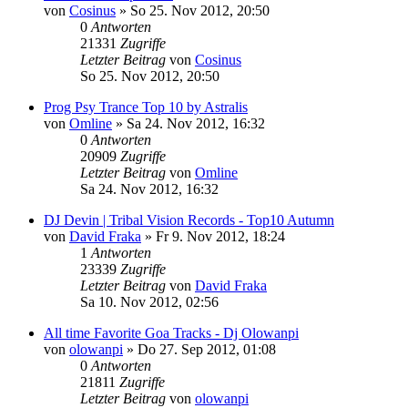
von
Cosinus
»
So 25. Nov 2012, 20:50
0
Antworten
21331
Zugriffe
Letzter Beitrag
von
Cosinus
So 25. Nov 2012, 20:50
Prog Psy Trance Top 10 by Astralis
von
Omline
»
Sa 24. Nov 2012, 16:32
0
Antworten
20909
Zugriffe
Letzter Beitrag
von
Omline
Sa 24. Nov 2012, 16:32
DJ Devin | Tribal Vision Records - Top10 Autumn
von
David Fraka
»
Fr 9. Nov 2012, 18:24
1
Antworten
23339
Zugriffe
Letzter Beitrag
von
David Fraka
Sa 10. Nov 2012, 02:56
All time Favorite Goa Tracks - Dj Olowanpi
von
olowanpi
»
Do 27. Sep 2012, 01:08
0
Antworten
21811
Zugriffe
Letzter Beitrag
von
olowanpi