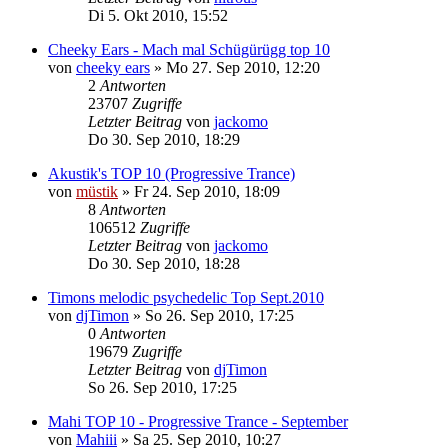
Di 5. Okt 2010, 15:52
Cheeky Ears - Mach mal Schügürügg top 10
von
cheeky ears
»
Mo 27. Sep 2010, 12:20
2
Antworten
23707
Zugriffe
Letzter Beitrag
von
jackomo
Do 30. Sep 2010, 18:29
Akustik's TOP 10 (Progressive Trance)
von
müstik
»
Fr 24. Sep 2010, 18:09
8
Antworten
106512
Zugriffe
Letzter Beitrag
von
jackomo
Do 30. Sep 2010, 18:28
Timons melodic psychedelic Top Sept.2010
von
djTimon
»
So 26. Sep 2010, 17:25
0
Antworten
19679
Zugriffe
Letzter Beitrag
von
djTimon
So 26. Sep 2010, 17:25
Mahi TOP 10 - Progressive Trance - September
von
Mahiii
»
Sa 25. Sep 2010, 10:27