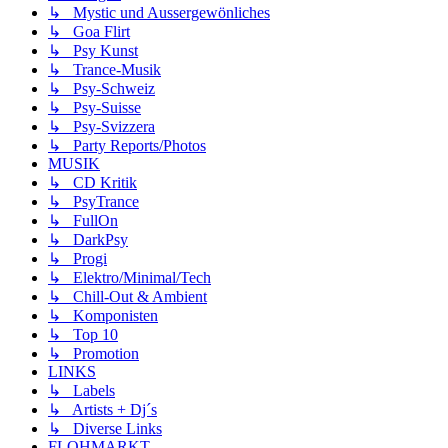
↳ Mystic und Aussergewönliches
↳ Goa Flirt
↳ Psy Kunst
↳ Trance-Musik
↳ Psy-Schweiz
↳ Psy-Suisse
↳ Psy-Svizzera
↳ Party Reports/Photos
MUSIK
↳ CD Kritik
↳ PsyTrance
↳ FullOn
↳ DarkPsy
↳ Progi
↳ Elektro/Minimal/Tech
↳ Chill-Out & Ambient
↳ Komponisten
↳ Top 10
↳ Promotion
LINKS
↳ Labels
↳ Artists + Dj´s
↳ Diverse Links
FLOHMARKT