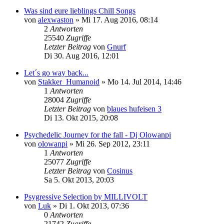
Was sind eure lieblings Chill Songs
von
alexwaston
»
Mi 17. Aug 2016, 08:14
2
Antworten
25540
Zugriffe
Letzter Beitrag
von
Gnurf
Di 30. Aug 2016, 12:01
Let´s go way back...
von
Stakker_Humanoid
»
Mo 14. Jul 2014, 14:46
1
Antworten
28004
Zugriffe
Letzter Beitrag
von
blaues hufeisen 3
Di 13. Okt 2015, 20:08
Psychedelic Journey for the fall - Dj Olowanpi
von
olowanpi
»
Mi 26. Sep 2012, 23:11
1
Antworten
25077
Zugriffe
Letzter Beitrag
von
Cosinus
Sa 5. Okt 2013, 20:03
Psygressive Selection by MILLIVOLT
von
Luk
»
Di 1. Okt 2013, 07:36
0
Antworten
21742
Zugriffe