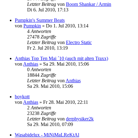
Letzter Beitrag
von
Boom Shankar / Armin
Di 6. Jul 2010, 17:13
Pumpkin's Summer Beats
von
Pumpkin
»
Do 1. Jul 2010, 13:14
4
Antworten
27478
Zugriffe
Letzter Beitrag
von
Electro Static
Fr 2. Jul 2010, 13:19
Anthias Top Ten Mai ´10 (auch mit alten Traxx)
von
Anthias
»
Sa 29. Mai 2010, 15:06
0
Antworten
18844
Zugriffe
Letzter Beitrag
von
Anthias
Sa 29. Mai 2010, 15:06
boykott
von
Anthias
»
Fr 28. Mai 2010, 22:11
2
Antworten
23238
Zugriffe
Letzter Beitrag
von
derphysiker2k
Sa 29. Mai 2010, 07:09
Wasabidelux - MiNiMaLReKtAl