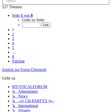
527 Themen
Seite
1
von
8
Gehe zu Seite:
1
2
3
4
5
…
8
Nächste
Zurück zur Foren-Übersicht
Gehe zu
MYSTICALFORUM
↳ Allgemeines
↳ News
↳ -«(( CH-PARTYS ))»-
↳ International
↳ Drogen