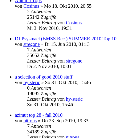
Autumn Tops
von
Cosinus
»
Mo 18. Okt 2010, 20:55
2
Antworten
25142
Zugriffe
Letzter Beitrag
von
Cosinus
Mi 3. Nov 2010, 19:31
DJ Psysmael (BMSS Rec.) SUMMER 2010 Top 10
von
stregone
»
Di 15. Jun 2010, 01:13
7
Antworten
35652
Zugriffe
Letzter Beitrag
von
stregone
Di 2. Nov 2010, 10:01
a selection of good 2010 stuff
von
hy-steric
»
So 31. Okt 2010, 15:46
0
Antworten
19095
Zugriffe
Letzter Beitrag
von
hy-steric
So 31. Okt 2010, 15:46
azimut top 28 - fall 2010
von
nitrous
»
Do 23. Sep 2010, 19:33
7
Antworten
34189
Zugriffe
Letzter Beitrag
von
nitrous