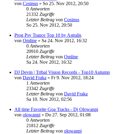
von
Cosinus
»
So 25. Nov 2012, 20:50
0
Antworten
21332
Zugriffe
Letzter Beitrag
von
Cosinus
So 25. Nov 2012, 20:50
Prog Psy Trance Top 10 by Astralis
von
Omline
»
Sa 24. Nov 2012, 16:32
0
Antworten
20910
Zugriffe
Letzter Beitrag
von
Omline
Sa 24. Nov 2012, 16:32
DJ Devin | Tribal Vision Records - Top10 Autumn
von
David Fraka
»
Fr 9. Nov 2012, 18:24
1
Antworten
23342
Zugriffe
Letzter Beitrag
von
David Fraka
Sa 10. Nov 2012, 02:56
All time Favorite Goa Tracks - Dj Olowanpi
von
olowanpi
»
Do 27. Sep 2012, 01:08
0
Antworten
21812
Zugriffe
Letzter Beitrag
von
olowanpi