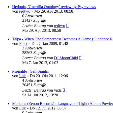
Hedonix, 'Guerrilla Ontology' review by Psyreviews
von
redtwo
»
Mo 29. Apr 2013, 08:58
0
Antworten
21427
Zugriffe
Letzter Beitrag
von
redtwo
Mo 29. Apr 2013, 08:58
Talpa - When The Somberness Becomes A Game (Sundance R
von
Filter
»
Di 27. Jan 2009, 01:48
3
Antworten
28263
Zugriffe
Letzter Beitrag
von
DJ MoonChild
Mo 7. Jan 2013, 01:03
Pspiralife - Self Similar
von
Luk
»
Do 20. Okt 2011, 12:06
4
Antworten
30451
Zugriffe
Letzter Beitrag
von
vada
Sa 14. Jul 2012, 13:20
Merkaba (Zenon Records) - Language of Light (Album Previe
von
Luk
»
Do 12. Jul 2012, 08:07
0
Antworten