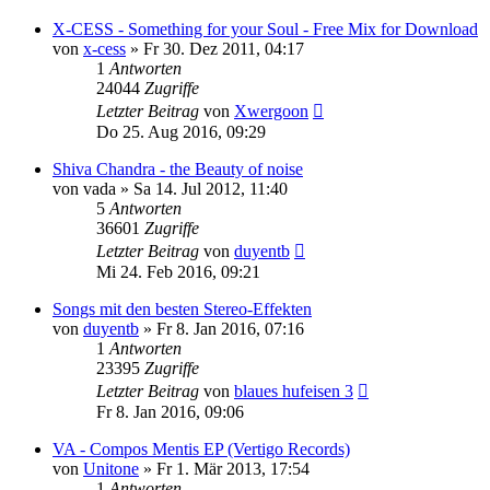
X-CESS - Something for your Soul - Free Mix for Download
von
x-cess
»
Fr 30. Dez 2011, 04:17
1
Antworten
24044
Zugriffe
Letzter Beitrag
von
Xwergoon
Do 25. Aug 2016, 09:29
Shiva Chandra - the Beauty of noise
von
vada
»
Sa 14. Jul 2012, 11:40
5
Antworten
36601
Zugriffe
Letzter Beitrag
von
duyentb
Mi 24. Feb 2016, 09:21
Songs mit den besten Stereo-Effekten
von
duyentb
»
Fr 8. Jan 2016, 07:16
1
Antworten
23395
Zugriffe
Letzter Beitrag
von
blaues hufeisen 3
Fr 8. Jan 2016, 09:06
VA - Compos Mentis EP (Vertigo Records)
von
Unitone
»
Fr 1. Mär 2013, 17:54
1
Antworten