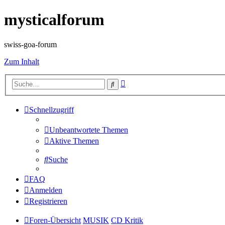
mysticalforum
swiss-goa-forum
Zum Inhalt
Erweiterte
Suche
Suche
Schnellzugriff
Unbeantwortete Themen
Aktive Themen
Suche
FAQ
Anmelden
Registrieren
Foren-Übersicht
MUSIK
CD Kritik