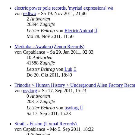
electric power pole records, 'myriad expressions' v/a
von
redtwo
»
Sa 19. Nov 2011, 21:46
2
Antworten
26394
Zugriffe
Letzter Beitrag
von
ElectricAnimal
Mo 28. Nov 2011, 11:50
Merkaba - Awaken (Zenon Records)
von
Capablanca
»
Sa 29. Jan 2011, 02:33
10
Antworten
41588
Zugriffe
Letzter Beitrag
von
Luk
Do 20. Okt 2011, 18:49
Trinodia > Human History > Underground Alien Factory Reco
von
psylorg
»
Sa 17. Sep 2011, 15:23
0
Antworten
20813
Zugriffe
Letzter Beitrag
von
psylorg
Sa 17. Sep 2011, 15:23
Stratil - Fusion (Uxmal Records)
von
Capablanca
»
Mo 5. Sep 2011, 18:22
0
Antworten