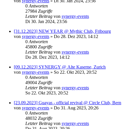
von
synergy-events
»
Di 30. Jan 2024, 23:56
0
Antworten
27984
Zugriffe
Letzter Beitrag
von
synergy-events
Di 30. Jan 2024, 23:56
[31.12.2023] NEW YEAR @ Mythic Club, Fribourg
von
synergy-events
»
Do 28. Dez 2023, 14:12
0
Antworten
45800
Zugriffe
Letzter Beitrag
von
synergy-events
Do 28. Dez 2023, 14:12
[09.12.2023] SYNERGY @ Alte Kaserne, Zurich
von
synergy-events
»
So 22. Okt 2023, 20:52
0
Antworten
49004
Zugriffe
Letzter Beitrag
von
synergy-events
So 22. Okt 2023, 20:52
[23.09.2023] Guayas - official revival @ Circle Club, Bern
von
synergy-events
»
Do 31. Aug 2023, 20:26
0
Antworten
48032
Zugriffe
Letzter Beitrag
von
synergy-events
Do 31. Aug 2023, 20:26