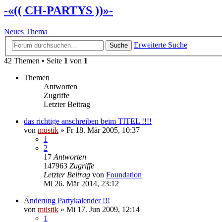
-«(( CH-PARTYS ))»-
Neues Thema
Erweiterte Suche
Suche
42 Themen • Seite
1
von
1
Themen
Antworten
Zugriffe
Letzter Beitrag
das richtige anschreiben beim TITEL !!!!
von
müstik
»
Fr 18. Mär 2005, 10:37
1
2
17
Antworten
147963
Zugriffe
Letzter Beitrag
von
Foundation
Mi 26. Mär 2014, 23:12
Änderung Partykalender !!!
von
müstik
»
Mi 17. Jun 2009, 12:14
1