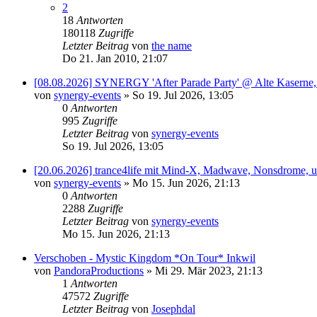
2
18
Antworten
180118
Zugriffe
Letzter Beitrag
von
the name
Do 21. Jan 2010, 21:07
[08.08.2026] SYNERGY 'After Parade Party' @ Alte Kaserne,
von
synergy-events
»
So 19. Jul 2026, 13:05
0
Antworten
995
Zugriffe
Letzter Beitrag
von
synergy-events
So 19. Jul 2026, 13:05
[20.06.2026] trance4life mit Mind-X, Madwave, Nonsdrom
von
synergy-events
»
Mo 15. Jun 2026, 21:13
0
Antworten
2288
Zugriffe
Letzter Beitrag
von
synergy-events
Mo 15. Jun 2026, 21:13
Verschoben - Mystic Kingdom *On Tour* Inkwil
von
PandoraProductions
»
Mi 29. Mär 2023, 21:13
1
Antworten
47572
Zugriffe
Letzter Beitrag
von
Josephdal