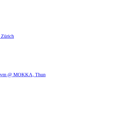
 Zürich
e, uvm @ MOKKA, Thun