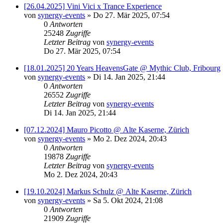
[26.04.2025] Vini Vici x Trance Experience
von
synergy-events
»
Do 27. Mär 2025, 07:54
0
Antworten
25248
Zugriffe
Letzter Beitrag
von
synergy-events
Do 27. Mär 2025, 07:54
[18.01.2025] 20 Years HeavensGate @ Mythic Club, Fribourg
von
synergy-events
»
Di 14. Jan 2025, 21:44
0
Antworten
26552
Zugriffe
Letzter Beitrag
von
synergy-events
Di 14. Jan 2025, 21:44
[07.12.2024] Mauro Picotto @ Alte Kaserne, Zürich
von
synergy-events
»
Mo 2. Dez 2024, 20:43
0
Antworten
19878
Zugriffe
Letzter Beitrag
von
synergy-events
Mo 2. Dez 2024, 20:43
[19.10.2024] Markus Schulz @ Alte Kaserne, Zürich
von
synergy-events
»
Sa 5. Okt 2024, 21:08
0
Antworten
21909
Zugriffe