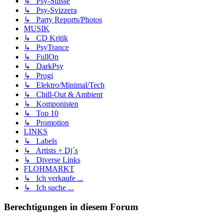
↳ Psy-Suisse
↳ Psy-Svizzera
↳ Party Reports/Photos
MUSIK
↳ CD Kritik
↳ PsyTrance
↳ FullOn
↳ DarkPsy
↳ Progi
↳ Elektro/Minimal/Tech
↳ Chill-Out & Ambient
↳ Komponisten
↳ Top 10
↳ Promotion
LINKS
↳ Labels
↳ Artists + Dj´s
↳ Diverse Links
FLOHMARKT
↳ Ich verkaufe ...
↳ Ich suche ...
Berechtigungen in diesem Forum