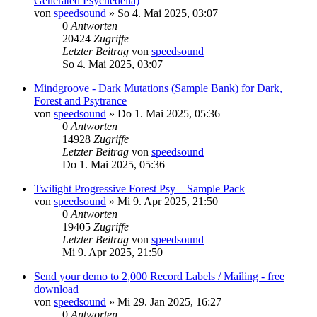
Generated Psychedelia)
von
speedsound
»
So 4. Mai 2025, 03:07
0
Antworten
20424
Zugriffe
Letzter Beitrag
von
speedsound
So 4. Mai 2025, 03:07
Mindgroove - Dark Mutations (Sample Bank) for Dark,
Forest and Psytrance
von
speedsound
»
Do 1. Mai 2025, 05:36
0
Antworten
14928
Zugriffe
Letzter Beitrag
von
speedsound
Do 1. Mai 2025, 05:36
Twilight Progressive Forest Psy – Sample Pack
von
speedsound
»
Mi 9. Apr 2025, 21:50
0
Antworten
19405
Zugriffe
Letzter Beitrag
von
speedsound
Mi 9. Apr 2025, 21:50
Send your demo to 2,000 Record Labels / Mailing - free
download
von
speedsound
»
Mi 29. Jan 2025, 16:27
0
Antworten