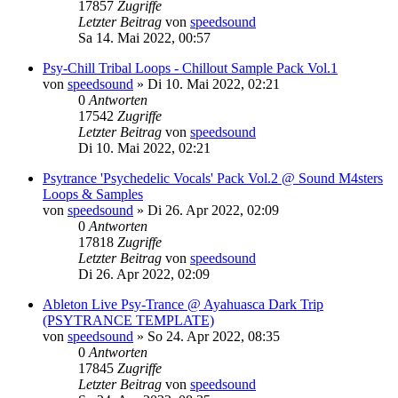
17857
Zugriffe
Letzter Beitrag
von
speedsound
Sa 14. Mai 2022, 00:57
Psy-Chill Tribal Loops - Chillout Sample Pack Vol.1
von
speedsound
»
Di 10. Mai 2022, 02:21
0
Antworten
17542
Zugriffe
Letzter Beitrag
von
speedsound
Di 10. Mai 2022, 02:21
Psytrance 'Psychedelic Vocals' Pack Vol.2 @ Sound M4sters
Loops & Samples
von
speedsound
»
Di 26. Apr 2022, 02:09
0
Antworten
17818
Zugriffe
Letzter Beitrag
von
speedsound
Di 26. Apr 2022, 02:09
Ableton Live Psy-Trance @ Ayahuasca Dark Trip
(PSYTRANCE TEMPLATE)
von
speedsound
»
So 24. Apr 2022, 08:35
0
Antworten
17845
Zugriffe
Letzter Beitrag
von
speedsound