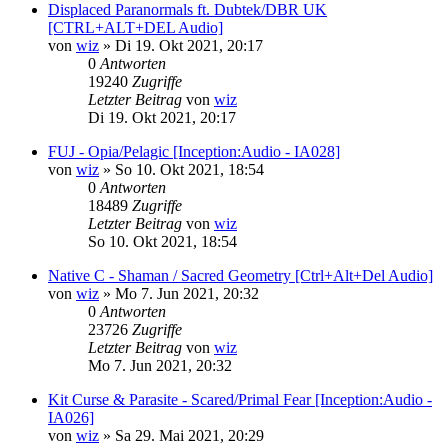
Displaced Paranormals ft. Dubtek/DBR UK
[CTRL+ALT+DEL Audio]
von
wiz
»
Di 19. Okt 2021, 20:17
0
Antworten
19240
Zugriffe
Letzter Beitrag
von
wiz
Di 19. Okt 2021, 20:17
FUJ - Opia/Pelagic [Inception:Audio - IA028]
von
wiz
»
So 10. Okt 2021, 18:54
0
Antworten
18489
Zugriffe
Letzter Beitrag
von
wiz
So 10. Okt 2021, 18:54
Native C - Shaman / Sacred Geometry [Ctrl+Alt+Del Audio]
von
wiz
»
Mo 7. Jun 2021, 20:32
0
Antworten
23726
Zugriffe
Letzter Beitrag
von
wiz
Mo 7. Jun 2021, 20:32
Kit Curse & Parasite - Scared/Primal Fear [Inception:Audio -
IA026]
von
wiz
»
Sa 29. Mai 2021, 20:29