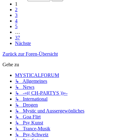
1
2
3
4
5
…
37
Nächste
Zurück zur Foren-Übersicht
Gehe zu
MYSTICALFORUM
↳ Allgemeines
↳ News
↳ -«(( CH-PARTYS ))»-
↳ International
↳ Drogen
↳ Mystic und Aussergewönliches
↳ Goa Flirt
↳ Psy Kunst
↳ Trance-Musik
↳ Psy-Schweiz