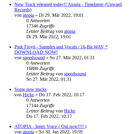
New Track released today!! Atopia - Timelapse (Upward
Records)
von
atopia
»
Di 29. Mär 2022, 19:01
0
Antworten
17346
Zugriffe
Letzter Beitrag
von
atopia
Di 29. Mär 2022, 19:01
Pink Floyd - Samples and Vocals / 16-Bit WAV *
DOWNLOAD NOW!
von
speedsound
»
So 27. Mär 2022, 01:31
0
Antworten
16880
Zugriffe
Letzter Beitrag
von
speedsound
So 27. Mär 2022, 01:31
Some new tracks
von
Hicke
»
Do 17. Feb 2022, 10:17
0
Antworten
17144
Zugriffe
Letzter Beitrag
von
Hicke
Do 17. Feb 2022, 10:17
ATOPIA - Inner Voice ( Out now!!!! )
von
atopia
»
So 30. Jan 2022, 19:59