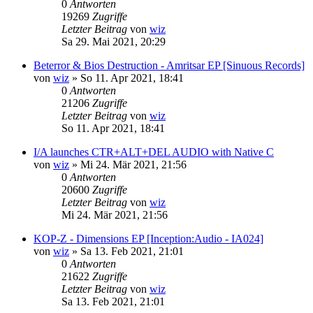
0
Antworten
19269
Zugriffe
Letzter Beitrag
von
wiz
Sa 29. Mai 2021, 20:29
Beterror & Bios Destruction - Amritsar EP [Sinuous Records]
von
wiz
»
So 11. Apr 2021, 18:41
0
Antworten
21206
Zugriffe
Letzter Beitrag
von
wiz
So 11. Apr 2021, 18:41
I/A launches CTR+ALT+DEL AUDIO with Native C
von
wiz
»
Mi 24. Mär 2021, 21:56
0
Antworten
20600
Zugriffe
Letzter Beitrag
von
wiz
Mi 24. Mär 2021, 21:56
KOP-Z - Dimensions EP [Inception:Audio - IA024]
von
wiz
»
Sa 13. Feb 2021, 21:01
0
Antworten
21622
Zugriffe
Letzter Beitrag
von
wiz
Sa 13. Feb 2021, 21:01