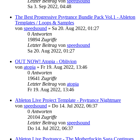
Letzter Beitrag
von
speedsound
Sa 3. Sep 2022, 04:48
The Best Progressive Psytrance Bundle Pack Vol.1 - Ableton
Templates / Loops & Samples
von
speedsound
»
Sa 20. Aug 2022, 01:27
0
Antworten
19894
Zugriffe
Letzter Beitrag
von
speedsound
Sa 20. Aug 2022, 01:27
OUT NOW! Atopia - Oblivion
von
atopia
»
Fr 19. Aug 2022, 13:46
0
Antworten
19641
Zugriffe
Letzter Beitrag
von
atopia
Fr 19. Aug 2022, 13:46
Ableton Live Project Template - Psytrance Nightmare
von
speedsound
»
Do 14. Jul 2022, 06:37
0
Antworten
20104
Zugriffe
Letzter Beitrag
von
speedsound
Do 14. Jul 2022, 06:37
Ableton Live Psytrance - The Motherfuckin Saga Continues