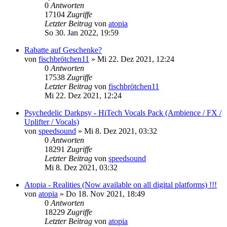
0
Antworten
17104
Zugriffe
Letzter Beitrag
von
atopia
So 30. Jan 2022, 19:59
Rabatte auf Geschenke?
von
fischbrötchen11
»
Mi 22. Dez 2021, 12:24
0
Antworten
17538
Zugriffe
Letzter Beitrag
von
fischbrötchen11
Mi 22. Dez 2021, 12:24
Psychedelic Darkpsy - HiTech Vocals Pack (Ambience / FX /
Uplifter / Vocals)
von
speedsound
»
Mi 8. Dez 2021, 03:32
0
Antworten
18291
Zugriffe
Letzter Beitrag
von
speedsound
Mi 8. Dez 2021, 03:32
Atopia - Realities (Now available on all digital platforms) !!!
von
atopia
»
Do 18. Nov 2021, 18:49
0
Antworten
18229
Zugriffe
Letzter Beitrag
von
atopia