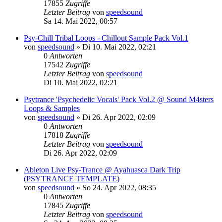
17855
Zugriffe
Letzter Beitrag
von
speedsound
Sa 14. Mai 2022, 00:57
Psy-Chill Tribal Loops - Chillout Sample Pack Vol.1
von
speedsound
»
Di 10. Mai 2022, 02:21
0
Antworten
17542
Zugriffe
Letzter Beitrag
von
speedsound
Di 10. Mai 2022, 02:21
Psytrance 'Psychedelic Vocals' Pack Vol.2 @ Sound M4sters
Loops & Samples
von
speedsound
»
Di 26. Apr 2022, 02:09
0
Antworten
17818
Zugriffe
Letzter Beitrag
von
speedsound
Di 26. Apr 2022, 02:09
Ableton Live Psy-Trance @ Ayahuasca Dark Trip
(PSYTRANCE TEMPLATE)
von
speedsound
»
So 24. Apr 2022, 08:35
0
Antworten
17845
Zugriffe
Letzter Beitrag
von
speedsound