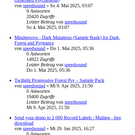
Generated Psychedelia)
von
speedsound
»
So 4. Mai 2025, 03:07
0
Antworten
20420
Zugriffe
Letzter Beitrag
von
speedsound
So 4. Mai 2025, 03:07
Mindgroove - Dark Mutations (Sample Bank) for Dark,
Forest and Psytrance
von
speedsound
»
Do 1. Mai 2025, 05:36
0
Antworten
14922
Zugriffe
Letzter Beitrag
von
speedsound
Do 1. Mai 2025, 05:36
Twilight Progressive Forest Psy – Sample Pack
von
speedsound
»
Mi 9. Apr 2025, 21:50
0
Antworten
19400
Zugriffe
Letzter Beitrag
von
speedsound
Mi 9. Apr 2025, 21:50
Send your demo to 2,000 Record Labels / Mailing - free
download
von
speedsound
»
Mi 29. Jan 2025, 16:27
0
Antworten