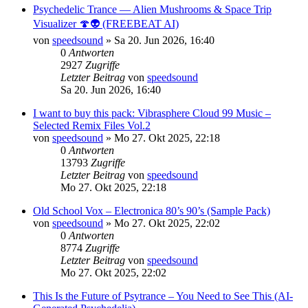
Psychedelic Trance — Alien Mushrooms & Space Trip
Visualizer 🍄👽 (FREEBEAT AI)
von
speedsound
»
Sa 20. Jun 2026, 16:40
0
Antworten
2927
Zugriffe
Letzter Beitrag
von
speedsound
Sa 20. Jun 2026, 16:40
I want to buy this pack: Vibrasphere Cloud 99 Music –
Selected Remix Files Vol.2
von
speedsound
»
Mo 27. Okt 2025, 22:18
0
Antworten
13793
Zugriffe
Letzter Beitrag
von
speedsound
Mo 27. Okt 2025, 22:18
Old School Vox – Electronica 80’s 90’s (Sample Pack)
von
speedsound
»
Mo 27. Okt 2025, 22:02
0
Antworten
8774
Zugriffe
Letzter Beitrag
von
speedsound
Mo 27. Okt 2025, 22:02
This Is the Future of Psytrance – You Need to See This (AI-