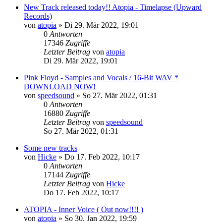
New Track released today!! Atopia - Timelapse (Upward
Records)
von
atopia
»
Di 29. Mär 2022, 19:01
0
Antworten
17346
Zugriffe
Letzter Beitrag
von
atopia
Di 29. Mär 2022, 19:01
Pink Floyd - Samples and Vocals / 16-Bit WAV *
DOWNLOAD NOW!
von
speedsound
»
So 27. Mär 2022, 01:31
0
Antworten
16880
Zugriffe
Letzter Beitrag
von
speedsound
So 27. Mär 2022, 01:31
Some new tracks
von
Hicke
»
Do 17. Feb 2022, 10:17
0
Antworten
17144
Zugriffe
Letzter Beitrag
von
Hicke
Do 17. Feb 2022, 10:17
ATOPIA - Inner Voice ( Out now!!!! )
von
atopia
»
So 30. Jan 2022, 19:59