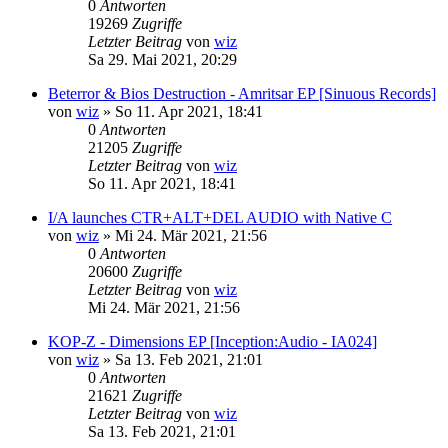
0
Antworten
19269
Zugriffe
Letzter Beitrag
von
wiz
Sa 29. Mai 2021, 20:29
Beterror & Bios Destruction - Amritsar EP [Sinuous Records]
von
wiz
»
So 11. Apr 2021, 18:41
0
Antworten
21205
Zugriffe
Letzter Beitrag
von
wiz
So 11. Apr 2021, 18:41
I/A launches CTR+ALT+DEL AUDIO with Native C
von
wiz
»
Mi 24. Mär 2021, 21:56
0
Antworten
20600
Zugriffe
Letzter Beitrag
von
wiz
Mi 24. Mär 2021, 21:56
KOP-Z - Dimensions EP [Inception:Audio - IA024]
von
wiz
»
Sa 13. Feb 2021, 21:01
0
Antworten
21621
Zugriffe
Letzter Beitrag
von
wiz
Sa 13. Feb 2021, 21:01