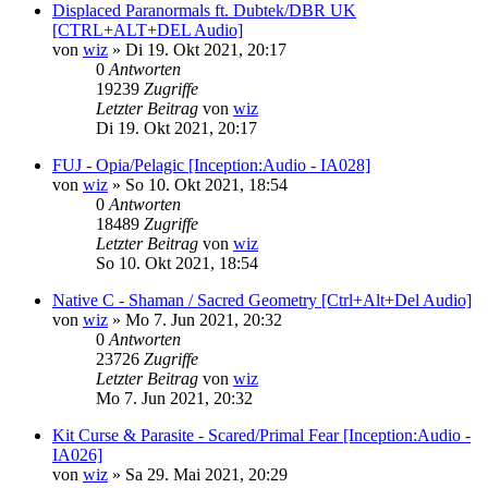
Displaced Paranormals ft. Dubtek/DBR UK
[CTRL+ALT+DEL Audio]
von
wiz
»
Di 19. Okt 2021, 20:17
0
Antworten
19239
Zugriffe
Letzter Beitrag
von
wiz
Di 19. Okt 2021, 20:17
FUJ - Opia/Pelagic [Inception:Audio - IA028]
von
wiz
»
So 10. Okt 2021, 18:54
0
Antworten
18489
Zugriffe
Letzter Beitrag
von
wiz
So 10. Okt 2021, 18:54
Native C - Shaman / Sacred Geometry [Ctrl+Alt+Del Audio]
von
wiz
»
Mo 7. Jun 2021, 20:32
0
Antworten
23726
Zugriffe
Letzter Beitrag
von
wiz
Mo 7. Jun 2021, 20:32
Kit Curse & Parasite - Scared/Primal Fear [Inception:Audio -
IA026]
von
wiz
»
Sa 29. Mai 2021, 20:29