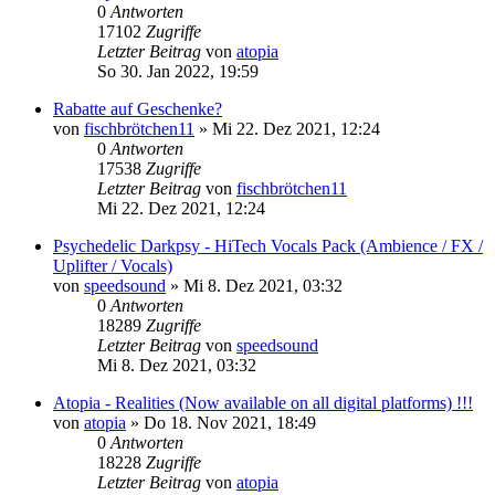
0
Antworten
17102
Zugriffe
Letzter Beitrag
von
atopia
So 30. Jan 2022, 19:59
Rabatte auf Geschenke?
von
fischbrötchen11
»
Mi 22. Dez 2021, 12:24
0
Antworten
17538
Zugriffe
Letzter Beitrag
von
fischbrötchen11
Mi 22. Dez 2021, 12:24
Psychedelic Darkpsy - HiTech Vocals Pack (Ambience / FX /
Uplifter / Vocals)
von
speedsound
»
Mi 8. Dez 2021, 03:32
0
Antworten
18289
Zugriffe
Letzter Beitrag
von
speedsound
Mi 8. Dez 2021, 03:32
Atopia - Realities (Now available on all digital platforms) !!!
von
atopia
»
Do 18. Nov 2021, 18:49
0
Antworten
18228
Zugriffe
Letzter Beitrag
von
atopia