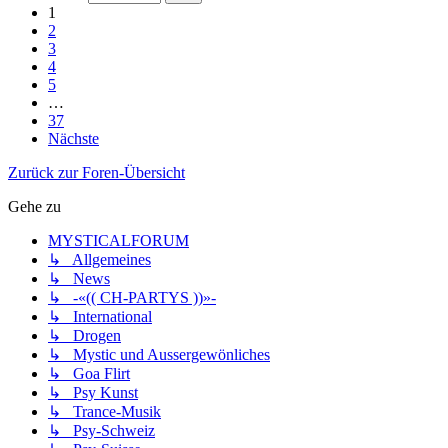
1
2
3
4
5
…
37
Nächste
Zurück zur Foren-Übersicht
Gehe zu
MYSTICALFORUM
↳ Allgemeines
↳ News
↳ -«(( CH-PARTYS ))»-
↳ International
↳ Drogen
↳ Mystic und Aussergewönliches
↳ Goa Flirt
↳ Psy Kunst
↳ Trance-Musik
↳ Psy-Schweiz