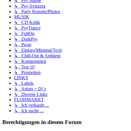
↳ Psy-Suisse
↳ Psy-Svizzera
↳ Party Reports/Photos
MUSIK
↳ CD Kritik
↳ PsyTrance
↳ FullOn
↳ DarkPsy
↳ Progi
↳ Elektro/Minimal/Tech
↳ Chill-Out & Ambient
↳ Komponisten
↳ Top 10
↳ Promotion
LINKS
↳ Labels
↳ Artists + Dj´s
↳ Diverse Links
FLOHMARKT
↳ Ich verkaufe ...
↳ Ich suche ...
Berechtigungen in diesem Forum