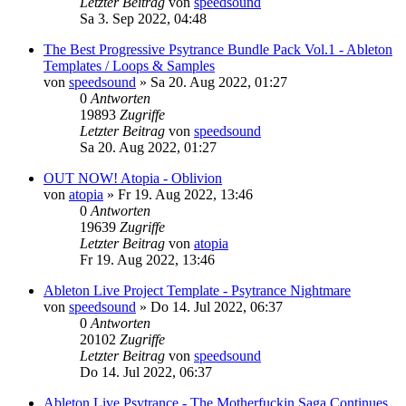
Letzter Beitrag
von
speedsound
Sa 3. Sep 2022, 04:48
The Best Progressive Psytrance Bundle Pack Vol.1 - Ableton
Templates / Loops & Samples
von
speedsound
»
Sa 20. Aug 2022, 01:27
0
Antworten
19893
Zugriffe
Letzter Beitrag
von
speedsound
Sa 20. Aug 2022, 01:27
OUT NOW! Atopia - Oblivion
von
atopia
»
Fr 19. Aug 2022, 13:46
0
Antworten
19639
Zugriffe
Letzter Beitrag
von
atopia
Fr 19. Aug 2022, 13:46
Ableton Live Project Template - Psytrance Nightmare
von
speedsound
»
Do 14. Jul 2022, 06:37
0
Antworten
20102
Zugriffe
Letzter Beitrag
von
speedsound
Do 14. Jul 2022, 06:37
Ableton Live Psytrance - The Motherfuckin Saga Continues