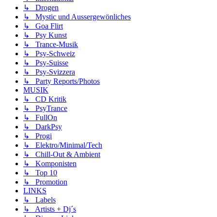
↳ Drogen
↳ Mystic und Aussergewönliches
↳ Goa Flirt
↳ Psy Kunst
↳ Trance-Musik
↳ Psy-Schweiz
↳ Psy-Suisse
↳ Psy-Svizzera
↳ Party Reports/Photos
MUSIK
↳ CD Kritik
↳ PsyTrance
↳ FullOn
↳ DarkPsy
↳ Progi
↳ Elektro/Minimal/Tech
↳ Chill-Out & Ambient
↳ Komponisten
↳ Top 10
↳ Promotion
LINKS
↳ Labels
↳ Artists + Dj´s