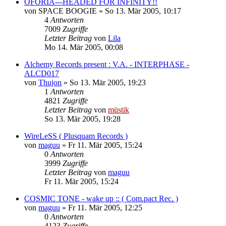
OFORIA---HEADED FOR INFINITY!!
von
SPACE BOOGIE
»
So 13. Mär 2005, 10:17
4
Antworten
7009
Zugriffe
Letzter Beitrag
von
Lila
Mo 14. Mär 2005, 00:08
Alchemy Records present : V.A. - INTERPHASE -
ALCD017
von
Thujon
»
So 13. Mär 2005, 19:23
1
Antworten
4821
Zugriffe
Letzter Beitrag
von
müstik
So 13. Mär 2005, 19:28
WireLeSS ( Plusquam Records )
von
maguu
»
Fr 11. Mär 2005, 15:24
0
Antworten
3999
Zugriffe
Letzter Beitrag
von
maguu
Fr 11. Mär 2005, 15:24
COSMIC TONE - wake up :: ( Com.pact Rec. )
von
maguu
»
Fr 11. Mär 2005, 12:25
0
Antworten
4123
Zugriffe