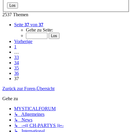
2537 Themen
Seite
37
von
37
Gehe zu Seite:
Vorherige
1
…
33
34
35
36
37
Zurück zur Foren-Übersicht
Gehe zu
MYSTICALFORUM
↳ Allgemeines
↳ News
↳ -«(( CH-PARTYS ))»-
↳ International