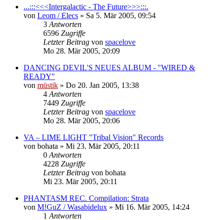
...:::<<<Intergalactic - The Future>>>:::.
von
Leom / Elecs
»
Sa 5. Mär 2005, 09:54
3
Antworten
6596
Zugriffe
Letzter Beitrag
von
spacelove
Mo 28. Mär 2005, 20:09
DANCING DEVIL'S NEUES ALBUM - "WIRED &
READY"
von
müstik
»
Do 20. Jan 2005, 13:38
4
Antworten
7449
Zugriffe
Letzter Beitrag
von
spacelove
Mo 28. Mär 2005, 20:06
VA – LIME LIGHT "Tribal Vision" Records
von
bohata
»
Mi 23. Mär 2005, 20:11
0
Antworten
4228
Zugriffe
Letzter Beitrag
von
bohata
Mi 23. Mär 2005, 20:11
PHANTASM REC. Compilation: Strata
von
M!GuZ / Wasabidelux
»
Mi 16. Mär 2005, 14:24
1
Antworten