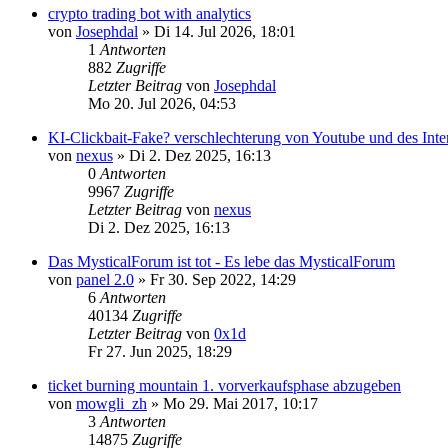
crypto trading bot with analytics
von
Josephdal
»
Di 14. Jul 2026, 18:01
1
Antworten
882
Zugriffe
Letzter Beitrag
von
Josephdal
Mo 20. Jul 2026, 04:53
KI-Clickbait-Fake? verschlechterung von Youtube und des Inte
von
nexus
»
Di 2. Dez 2025, 16:13
0
Antworten
9967
Zugriffe
Letzter Beitrag
von
nexus
Di 2. Dez 2025, 16:13
Das MysticalForum ist tot - Es lebe das MysticalForum
von
panel 2.0
»
Fr 30. Sep 2022, 14:29
6
Antworten
40134
Zugriffe
Letzter Beitrag
von
0x1d
Fr 27. Jun 2025, 18:29
ticket burning mountain 1. vorverkaufsphase abzugeben
von
mowgli_zh
»
Mo 29. Mai 2017, 10:17
3
Antworten
14875
Zugriffe