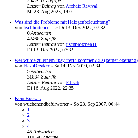
2042953
Zugriffe
Letzter Beitrag
von
Archaic Revival
Mi 23. Aug 2023, 19:01
Was sind die Probleme mit Halogenbeleuchtung?
von
fischbrötchen11
»
Di 13. Dez 2022, 07:32
0
Antworten
42468
Zugriffe
Letzter Beitrag
von
fischbrötchen11
Di 13. Dez 2022, 07:32
wer würde zu einem "psy-treff" kommen? :D (berner oberland)
von
FlashBreaker
»
Sa 14. Dez 2019, 02:34
5
Antworten
31834
Zugriffe
Letzter Beitrag
von
FTisch
Di 16. Aug 2022, 22:35
Kein Bock....
von
wuchenendbefürworter
»
So 23. Sep 2007, 00:44
1
2
3
4
45
Antworten
118398
Zugriffe