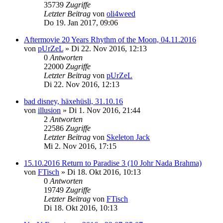
35739
Zugriffe
Letzter Beitrag
von
oli4weed
Do 19. Jan 2017, 09:06
Aftermovie 20 Years Rhythm of the Moon, 04.11.2016
von
pUrZeL
»
Di 22. Nov 2016, 12:13
0
Antworten
22000
Zugriffe
Letzter Beitrag
von
pUrZeL
Di 22. Nov 2016, 12:13
bad disney, häxehüsli, 31.10.16
von
illusion
»
Di 1. Nov 2016, 21:44
2
Antworten
22586
Zugriffe
Letzter Beitrag
von
Skeleton Jack
Mi 2. Nov 2016, 17:15
15.10.2016 Return to Paradise 3 (10 Johr Nada Brahma)
von
FTisch
»
Di 18. Okt 2016, 10:13
0
Antworten
19749
Zugriffe
Letzter Beitrag
von
FTisch
Di 18. Okt 2016, 10:13