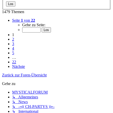
1479 Themen
Seite
1
von
22
Gehe zu Seite:
1
2
3
4
5
…
22
Nächste
Zurück zur Foren-Übersicht
Gehe zu
MYSTICALFORUM
↳ Allgemeines
↳ News
↳ -«(( CH-PARTYS ))»-
↳ International