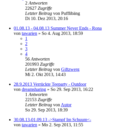
2
Antworten
22627
Zugriffe
Letzter Beitrag
von
Pufflibäng
Di 10. Dez 2013, 20:16
01.08.13 - 04.08.13 Summer Never Ends - Rona
von
tawarien
»
So 4. Aug 2013, 18:59
1
2
3
4
56
Antworten
201993
Zugriffe
Letzter Beitrag
von
Giftzwerg
Mi 2. Okt 2013, 14:43
28.9.2013 Verrückte Teeparty - Outdoor
von
dreamsharing
»
So 29. Sep 2013, 16:22
1
Antworten
22153
Zugriffe
Letzter Beitrag
von
Autor
So 29. Sep 2013, 18:39
30.08.13-01.09.13 ->Stampf Im Schuum<-
von
tawarien
»
Mo 2. Sep 2013, 11:55