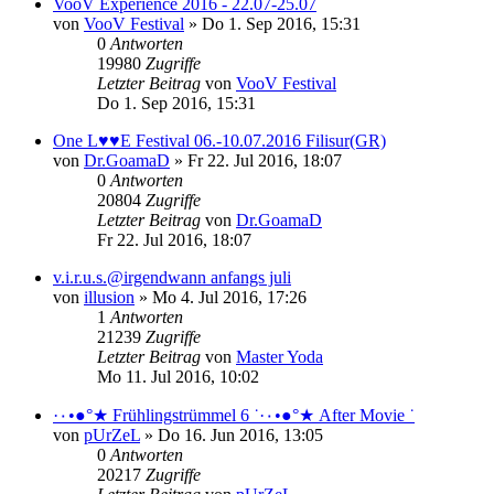
VooV Experience 2016 - 22.07-25.07
von
VooV Festival
»
Do 1. Sep 2016, 15:31
0
Antworten
19980
Zugriffe
Letzter Beitrag
von
VooV Festival
Do 1. Sep 2016, 15:31
One L♥♥E Festival 06.-10.07.2016 Filisur(GR)
von
Dr.GoamaD
»
Fr 22. Jul 2016, 18:07
0
Antworten
20804
Zugriffe
Letzter Beitrag
von
Dr.GoamaD
Fr 22. Jul 2016, 18:07
v.i.r.u.s.@irgendwann anfangs juli
von
illusion
»
Mo 4. Jul 2016, 17:26
1
Antworten
21239
Zugriffe
Letzter Beitrag
von
Master Yoda
Mo 11. Jul 2016, 10:02
·٠•●°★ Frühlingstrümmel 6 ˙·٠•●°★ After Movie ˙
von
pUrZeL
»
Do 16. Jun 2016, 13:05
0
Antworten
20217
Zugriffe