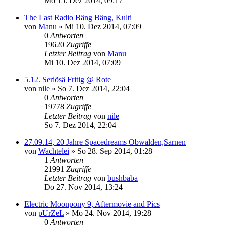
Mo 15. Dez 2014, 09:17
The Last Radio Bäng Bäng, Kulti
von
Manu
»
Mi 10. Dez 2014, 07:09
0
Antworten
19620
Zugriffe
Letzter Beitrag
von
Manu
Mi 10. Dez 2014, 07:09
5.12. Seriösä Fritig @ Rote
von
nile
»
So 7. Dez 2014, 22:04
0
Antworten
19778
Zugriffe
Letzter Beitrag
von
nile
So 7. Dez 2014, 22:04
27.09.14, 20 Jahre Spacedreams Obwalden,Sarnen
von
Wachtelei
»
So 28. Sep 2014, 01:28
1
Antworten
21991
Zugriffe
Letzter Beitrag
von
bushbaba
Do 27. Nov 2014, 13:24
Electric Moonpony 9, Aftermovie and Pics
von
pUrZeL
»
Mo 24. Nov 2014, 19:28
0
Antworten