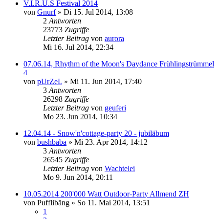
V.I.R.U.S Festival 2014
von
Gnurf
»
Di 15. Jul 2014, 13:08
2
Antworten
23773
Zugriffe
Letzter Beitrag
von
aurora
Mi 16. Jul 2014, 22:34
07.06.14, Rhythm of the Moon's Daydance Frühlingstrümmel
4
von
pUrZeL
»
Mi 11. Jun 2014, 17:40
3
Antworten
26298
Zugriffe
Letzter Beitrag
von
geuferi
Mo 23. Jun 2014, 10:34
12.04.14 - Snow'n'cottage-party 20 - jubiläbum
von
bushbaba
»
Mi 23. Apr 2014, 14:12
3
Antworten
26545
Zugriffe
Letzter Beitrag
von
Wachtelei
Mo 9. Jun 2014, 20:11
10.05.2014 200'000 Watt Outdoor-Party Allmend ZH
von
Pufflibäng
»
So 11. Mai 2014, 13:51
1