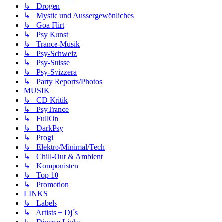
↳ Drogen
↳ Mystic und Aussergewönliches
↳ Goa Flirt
↳ Psy Kunst
↳ Trance-Musik
↳ Psy-Schweiz
↳ Psy-Suisse
↳ Psy-Svizzera
↳ Party Reports/Photos
MUSIK
↳ CD Kritik
↳ PsyTrance
↳ FullOn
↳ DarkPsy
↳ Progi
↳ Elektro/Minimal/Tech
↳ Chill-Out & Ambient
↳ Komponisten
↳ Top 10
↳ Promotion
LINKS
↳ Labels
↳ Artists + Dj´s
↳ Diverse Links