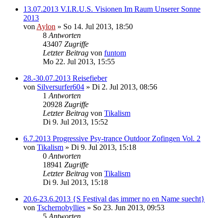
13.07.2013 V.I.R.U.S. Visionen Im Raum Unserer Sonne
2013
von
Aylon
»
So 14. Jul 2013, 18:50
8
Antworten
43407
Zugriffe
Letzter Beitrag
von
funtom
Mo 22. Jul 2013, 15:55
28.-30.07.2013 Reisefieber
von
Silversurfer604
»
Di 2. Jul 2013, 08:56
1
Antworten
20928
Zugriffe
Letzter Beitrag
von
Tikalism
Di 9. Jul 2013, 15:52
6.7.2013 Progressive Psy-trance Outdoor Zofingen Vol. 2
von
Tikalism
»
Di 9. Jul 2013, 15:18
0
Antworten
18941
Zugriffe
Letzter Beitrag
von
Tikalism
Di 9. Jul 2013, 15:18
20.6-23.6.2013 {S Festival das immer no en Name suecht}
von
Tschernobyllies
»
So 23. Jun 2013, 09:53
5
Antworten