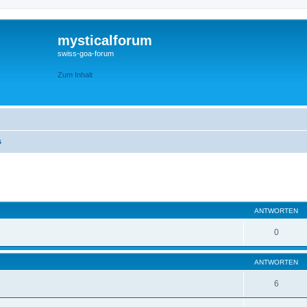
mysticalforum
swiss-goa-forum
Zum Inhalt
s
eiterte Suche
ANTWORTEN
0
ANTWORTEN
6