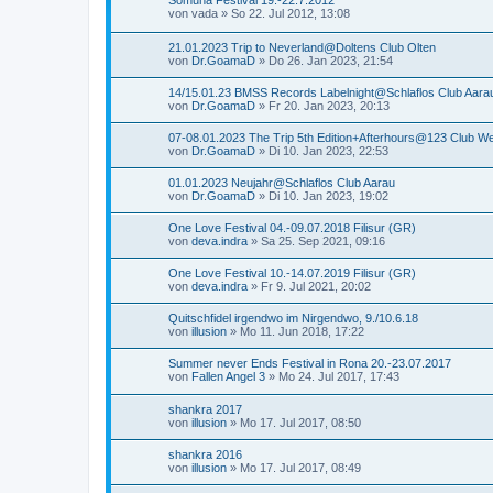
Somuna Festival 19.-22.7.2012
von
vada
»
So 22. Jul 2012, 13:08
21.01.2023 Trip to Neverland@Doltens Club Olten
von
Dr.GoamaD
»
Do 26. Jan 2023, 21:54
14/15.01.23 BMSS Records Labelnight@Schlaflos Club Aara
von
Dr.GoamaD
»
Fr 20. Jan 2023, 20:13
07-08.01.2023 The Trip 5th Edition+Afterhours@123 Club We
von
Dr.GoamaD
»
Di 10. Jan 2023, 22:53
01.01.2023 Neujahr@Schlaflos Club Aarau
von
Dr.GoamaD
»
Di 10. Jan 2023, 19:02
One Love Festival 04.-09.07.2018 Filisur (GR)
von
deva.indra
»
Sa 25. Sep 2021, 09:16
One Love Festival 10.-14.07.2019 Filisur (GR)
von
deva.indra
»
Fr 9. Jul 2021, 20:02
Quitschfidel irgendwo im Nirgendwo, 9./10.6.18
von
illusion
»
Mo 11. Jun 2018, 17:22
Summer never Ends Festival in Rona 20.-23.07.2017
von
Fallen Angel 3
»
Mo 24. Jul 2017, 17:43
shankra 2017
von
illusion
»
Mo 17. Jul 2017, 08:50
shankra 2016
von
illusion
»
Mo 17. Jul 2017, 08:49