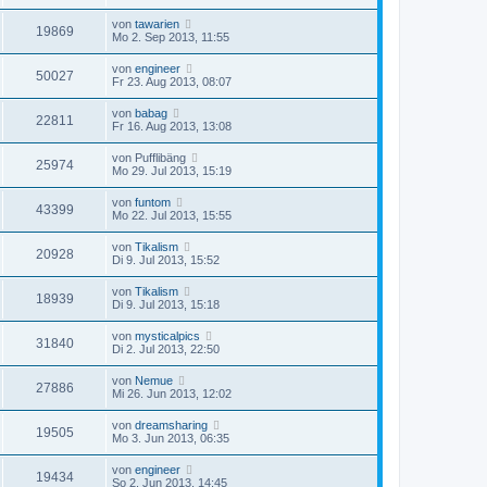
von
tawarien
19869
Mo 2. Sep 2013, 11:55
von
engineer
50027
Fr 23. Aug 2013, 08:07
von
babag
22811
Fr 16. Aug 2013, 13:08
von
Pufflibäng
25974
Mo 29. Jul 2013, 15:19
von
funtom
43399
Mo 22. Jul 2013, 15:55
von
Tikalism
20928
Di 9. Jul 2013, 15:52
von
Tikalism
18939
Di 9. Jul 2013, 15:18
von
mysticalpics
31840
Di 2. Jul 2013, 22:50
von
Nemue
27886
Mi 26. Jun 2013, 12:02
von
dreamsharing
19505
Mo 3. Jun 2013, 06:35
von
engineer
19434
So 2. Jun 2013, 14:45