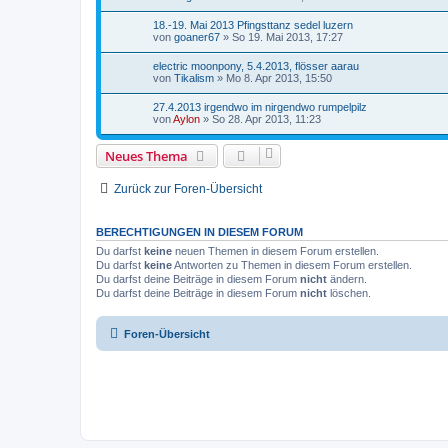
18.-19. Mai 2013 Pfingsttanz sedel luzern
von
goaner67
»
So 19. Mai 2013, 17:27
electric moonpony, 5.4.2013, flösser aarau
von
Tikalism
»
Mo 8. Apr 2013, 15:50
27.4.2013 irgendwo im nirgendwo rumpelpilz
von
Aylon
»
So 28. Apr 2013, 11:23
Neues Thema
Zurück zur Foren-Übersicht
BERECHTIGUNGEN IN DIESEM FORUM
Du darfst
keine
neuen Themen in diesem Forum erstellen.
Du darfst
keine
Antworten zu Themen in diesem Forum erstellen.
Du darfst deine Beiträge in diesem Forum
nicht
ändern.
Du darfst deine Beiträge in diesem Forum
nicht
löschen.
Foren-Übersicht