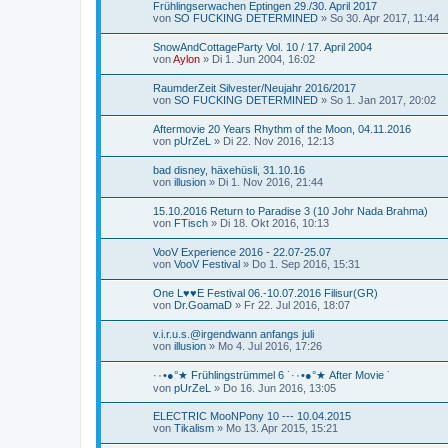
Frühlingserwachen Eptingen 29./30. April 2017
von
SO FUCKING DETERMINED
»
So 30. Apr 2017, 11:44
SnowAndCottageParty Vol. 10 / 17. April 2004
von
Aylon
»
Di 1. Jun 2004, 16:02
RaumderZeit Silvester/Neujahr 2016/2017
von
SO FUCKING DETERMINED
»
So 1. Jan 2017, 20:02
Aftermovie 20 Years Rhythm of the Moon, 04.11.2016
von
pUrZeL
»
Di 22. Nov 2016, 12:13
bad disney, häxehüsli, 31.10.16
von
illusion
»
Di 1. Nov 2016, 21:44
15.10.2016 Return to Paradise 3 (10 Johr Nada Brahma)
von
FTisch
»
Di 18. Okt 2016, 10:13
VooV Experience 2016 - 22.07-25.07
von
VooV Festival
»
Do 1. Sep 2016, 15:31
One L♥♥E Festival 06.-10.07.2016 Filisur(GR)
von
Dr.GoamaD
»
Fr 22. Jul 2016, 18:07
v.i.r.u.s.@irgendwann anfangs juli
von
illusion
»
Mo 4. Jul 2016, 17:26
·٠•●°★ Frühlingstrümmel 6 ˙·٠•●°★ After Movie ˙
von
pUrZeL
»
Do 16. Jun 2016, 13:05
ELECTRIC MooNPony 10 --- 10.04.2015
von
Tikalism
»
Mo 13. Apr 2015, 15:21