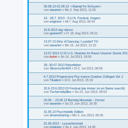
30.08.13-01.09.13 ->Stampf Im Schuum<-
von
tawarien
»
Mo 2. Sep 2013, 11:55
24. -28.7. 2013 - S.U.N. Festival, Ungarn
von
engineer
»
Mi 7. Aug 2013, 06:34
10.8.2013 day dance
von
goaner67
»
Fr 16. Aug 2013, 04:21
13.07.13 Dirty ॐ Dancing / Lustdorf TG
von
tawarien
»
Mo 15. Jul 2013, 21:22
13.07.2013 V.I.R.U.S. Visionen Im Raum Unserer Sonne 201
von
Aylon
»
So 14. Jul 2013, 18:50
28.-30.07.2013 Reisefieber
von
Silversurfer604
»
Di 2. Jul 2013, 08:56
6.7.2013 Progressive Psy-trance Outdoor Zofingen Vol. 2
von
Tikalism
»
Di 9. Jul 2013, 15:18
20.6-23.6.2013 {S Festival das immer no en Name suecht}
von
Tschernobyllies
»
So 23. Jun 2013, 09:53
20.06. - 23.06.13 Burning Mountain - Zernez
von
tawarien
»
So 23. Jun 2013, 20:30
31.05.13 Psychedelic Edition
von
dreamsharing
»
Mo 3. Jun 2013, 06:35
01.06.2013 - Lysserbrünneli
von
engineer
»
So 2. Jun 2013, 14:45