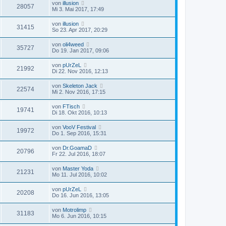
von
illusion
28057
Mi 3. Mai 2017, 17:49
von
illusion
31415
So 23. Apr 2017, 20:29
von
oli4weed
35727
Do 19. Jan 2017, 09:06
von
pUrZeL
21992
Di 22. Nov 2016, 12:13
von
Skeleton Jack
22574
Mi 2. Nov 2016, 17:15
von
FTisch
19741
Di 18. Okt 2016, 10:13
von
VooV Festival
19972
Do 1. Sep 2016, 15:31
von
Dr.GoamaD
20796
Fr 22. Jul 2016, 18:07
von
Master Yoda
21231
Mo 11. Jul 2016, 10:02
von
pUrZeL
20208
Do 16. Jun 2016, 13:05
von
Motrolimp
31183
Mo 6. Jun 2016, 10:15