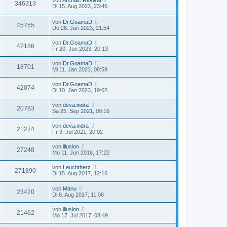
von
Archaic Revival
346313
Di 15. Aug 2023, 23:46
von
Dr.GoamaD
45755
Do 26. Jan 2023, 21:54
von
Dr.GoamaD
42186
Fr 20. Jan 2023, 20:13
von
Dr.GoamaD
18701
Mi 11. Jan 2023, 08:59
von
Dr.GoamaD
42074
Di 10. Jan 2023, 19:02
von
deva.indra
20783
Sa 25. Sep 2021, 09:16
von
deva.indra
21274
Fr 9. Jul 2021, 20:02
von
illusion
27248
Mo 11. Jun 2018, 17:22
von
Leuchtherz
271890
Di 15. Aug 2017, 12:16
von
Manu
23420
Di 8. Aug 2017, 11:06
von
illusion
21462
Mo 17. Jul 2017, 08:49