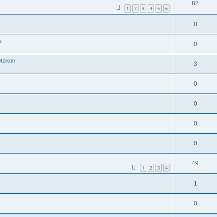
82
1
2
3
4
5
6
0
u
0
tzikon
3
0
0
0
0
49
1
2
3
4
1
0