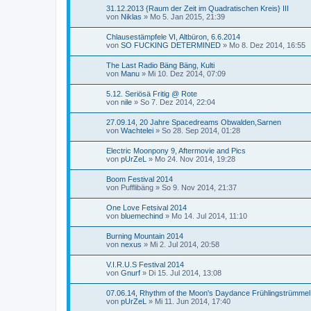
31.12.2013 {Raum der Zeit im Quadratischen Kreis} III
von
Niklas
»
Mo 5. Jan 2015, 21:39
Chlausestämpfele VI, Altbüron, 6.6.2014
von
SO FUCKING DETERMINED
»
Mo 8. Dez 2014, 16:55
The Last Radio Bäng Bäng, Kulti
von
Manu
»
Mi 10. Dez 2014, 07:09
5.12. Seriösä Fritig @ Rote
von
nile
»
So 7. Dez 2014, 22:04
27.09.14, 20 Jahre Spacedreams Obwalden,Sarnen
von
Wachtelei
»
So 28. Sep 2014, 01:28
Electric Moonpony 9, Aftermovie and Pics
von
pUrZeL
»
Mo 24. Nov 2014, 19:28
Boom Festival 2014
von
Pufflibäng
»
So 9. Nov 2014, 21:37
One Love Fetsival 2014
von
bluemechind
»
Mo 14. Jul 2014, 11:10
Burning Mountain 2014
von
nexus
»
Mi 2. Jul 2014, 20:58
V.I.R.U.S Festival 2014
von
Gnurf
»
Di 15. Jul 2014, 13:08
07.06.14, Rhythm of the Moon's Daydance Frühlingstrümmel
von
pUrZeL
»
Mi 11. Jun 2014, 17:40