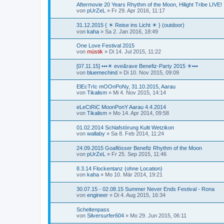
Aftermovie 20 Years Rhythm of the Moon, Hilight Tribe LIVE!
von
pUrZeL
»
Fr 29. Apr 2016, 11:17
31.12.2015 { ☀ Reise ins Licht ☀ } (outdoor)
von
kaha
»
Sa 2. Jan 2016, 18:49
One Love Festival 2015
von
müstik
»
Di 14. Jul 2015, 11:22
[07.11.15] •••☀ eve&rave Benefiz-Party 2015 ☀•••
von
bluemechind
»
Di 10. Nov 2015, 09:09
ElEcTrIc mOOnPoNy, 31.10.2015, Aarau
von
Tikalism
»
Mi 4. Nov 2015, 14:14
eLeCtRiC MoonPonY Aarau 4.4.2014
von
Tikalism
»
Mo 14. Apr 2014, 09:58
01.02.2014 Schlafstörung Kulti Wetzikon
von
wallaby
»
Sa 8. Feb 2014, 11:24
24.09.2015 Goaflösser Benefiz Rhythm of the Moon
von
pUrZeL
»
Fr 25. Sep 2015, 11:46
8.3.14 Flockentanz (ohne Location)
von
kaha
»
Mo 10. Mär 2014, 19:21
30.07.15 - 02.08.15 Summer Never Ends Festival - Rona
von
engineer
»
Di 4. Aug 2015, 16:34
Scheltenpass
von
Silversurfer604
»
Mo 29. Jun 2015, 06:11