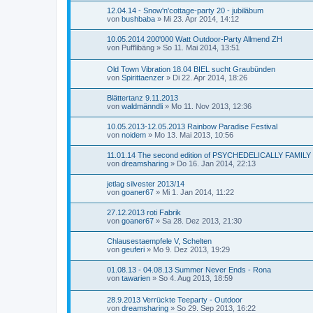
12.04.14 - Snow'n'cottage-party 20 - jubiläbum
von
bushbaba
»
Mi 23. Apr 2014, 14:12
10.05.2014 200'000 Watt Outdoor-Party Allmend ZH
von
Pufflibäng
»
So 11. Mai 2014, 13:51
Old Town Vibration 18.04 BIEL sucht Graubünden
von
Spirittaenzer
»
Di 22. Apr 2014, 18:26
Blättertanz 9.11.2013
von
waldmänndli
»
Mo 11. Nov 2013, 12:36
10.05.2013-12.05.2013 Rainbow Paradise Festival
von
noidem
»
Mo 13. Mai 2013, 10:56
11.01.14 The second edition of PSYCHEDELICALLY FAMILY
von
dreamsharing
»
Do 16. Jan 2014, 22:13
jetlag silvester 2013/14
von
goaner67
»
Mi 1. Jan 2014, 11:22
27.12.2013 roti Fabrik
von
goaner67
»
Sa 28. Dez 2013, 21:30
Chlausestaempfele V, Schelten
von
geuferi
»
Mo 9. Dez 2013, 19:29
01.08.13 - 04.08.13 Summer Never Ends - Rona
von
tawarien
»
So 4. Aug 2013, 18:59
28.9.2013 Verrückte Teeparty - Outdoor
von
dreamsharing
»
So 29. Sep 2013, 16:22