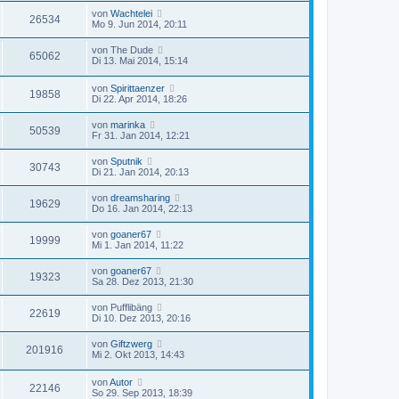
von
Wachtelei
26534
Mo 9. Jun 2014, 20:11
von
The Dude
65062
Di 13. Mai 2014, 15:14
von
Spirittaenzer
19858
Di 22. Apr 2014, 18:26
von
marinka
50539
Fr 31. Jan 2014, 12:21
von
Sputnik
30743
Di 21. Jan 2014, 20:13
von
dreamsharing
19629
Do 16. Jan 2014, 22:13
von
goaner67
19999
Mi 1. Jan 2014, 11:22
von
goaner67
19323
Sa 28. Dez 2013, 21:30
von
Pufflibäng
22619
Di 10. Dez 2013, 20:16
von
Giftzwerg
201916
Mi 2. Okt 2013, 14:43
von
Autor
22146
So 29. Sep 2013, 18:39