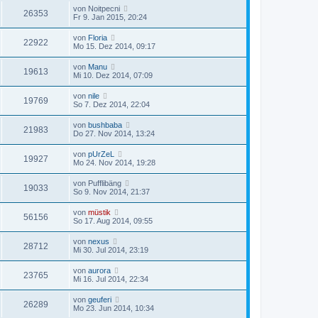
von
Noitpecni
26353
Fr 9. Jan 2015, 20:24
von
Floria
22922
Mo 15. Dez 2014, 09:17
von
Manu
19613
Mi 10. Dez 2014, 07:09
von
nile
19769
So 7. Dez 2014, 22:04
von
bushbaba
21983
Do 27. Nov 2014, 13:24
von
pUrZeL
19927
Mo 24. Nov 2014, 19:28
von
Pufflibäng
19033
So 9. Nov 2014, 21:37
von
müstik
56156
So 17. Aug 2014, 09:55
von
nexus
28712
Mi 30. Jul 2014, 23:19
von
aurora
23765
Mi 16. Jul 2014, 22:34
von
geuferi
26289
Mo 23. Jun 2014, 10:34