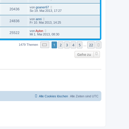
von
goaner67
20436
So 19. Mai 2013, 17:27
von
anni
24836
Fr 10. Mai 2013, 14:25
von
Aylon
25522
Mi 1. Mai 2013, 08:30
Seite
1
von
22
1
2
3
4
5
22
Nächste
1479 Themen
…
Gehe zu
Alle Cookies löschen
Alle Zeiten sind
UTC