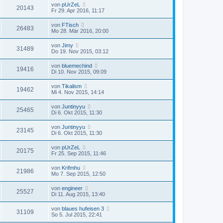
von
pUrZeL
20143
Fr 29. Apr 2016, 11:17
von
FTisch
26483
Mo 28. Mär 2016, 20:00
von
Jimy
31489
Do 19. Nov 2015, 03:12
von
bluemechind
19416
Di 10. Nov 2015, 09:09
von
Tikalism
19462
Mi 4. Nov 2015, 14:14
von
Juntinyyu
25465
Di 6. Okt 2015, 11:30
von
Juntinyyu
23145
Di 6. Okt 2015, 11:30
von
pUrZeL
20175
Fr 25. Sep 2015, 11:46
von
Krifmhu
21986
Mo 7. Sep 2015, 12:50
von
engineer
25527
Di 11. Aug 2015, 13:40
von
blaues hufeisen 3
31109
So 5. Jul 2015, 22:41