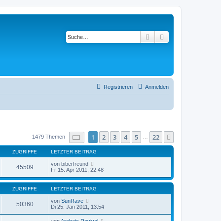
Suche
Erweiterte Suche
Registrieren
Anmelden
Seite
1
von
22
1
2
3
4
5
22
Nächste
1479 Themen
…
ZUGRIFFE
LETZTER BEITRAG
von
biberfreund
45509
Fr 15. Apr 2011, 22:48
ZUGRIFFE
LETZTER BEITRAG
von
SunRave
50360
Di 25. Jan 2011, 13:54