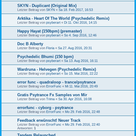
SKYN - Duplicant (Original Mix)
Letzter Beitrag von
SKYN
«
Sa 18. Feb 2017, 16:53
Arktika - Heart Of The World (Psychedelic Remix)
Letzter Beitrag von
psyberart
«
Di 11. Okt 2016, 14:15
Happy Hayat (150bpm) (premaster)
Letzter Beitrag von
psyberart
«
So 4. Sep 2016, 12:46
Doc B Alberty
Letzter Beitrag von
Floria
«
Sa 27. Aug 2016, 20:31
Psychedelic Bhumi (150 bpm)
Letzter Beitrag von
psyberart
«
Sa 13. Aug 2016, 16:11
Wardruna - Helvegen (Psychedelic Remix)
Letzter Beitrag von
psyberart
«
So 15. Mai 2016, 22:22
error func - quadraloop - trance/psytrance
Letzter Beitrag von
ErrorFunc
«
Mi 11. Mai 2016, 20:49
Gratis Psytrance Fx Samples von Mir
Letzter Beitrag von
Trima
«
Sa 30. Apr 2016, 16:08
errorfunc - cyborg - psytrance
Letzter Beitrag von
ErrorFunc
«
Mo 29. Feb 2016, 22:48
Feedback erwünscht! Neuer Track
Letzter Beitrag von
ErrorFunc
«
Mo 29. Feb 2016, 22:40
Antworten:
1
Tandem Relaunched