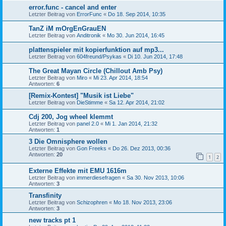
error.func - cancel and enter
Letzter Beitrag von
ErrorFunc
«
Do 18. Sep 2014, 10:35
TanZ iM mOrgEnGrauEN
Letzter Beitrag von
Anditronik
«
Mo 30. Jun 2014, 16:45
plattenspieler mit kopierfunktion auf mp3...
Letzter Beitrag von
604freund/Psykas
«
Di 10. Jun 2014, 17:48
The Great Mayan Circle (Chillout Amb Psy)
Letzter Beitrag von
Miro
«
Mi 23. Apr 2014, 18:54
Antworten:
6
[Remix-Kontest] "Musik ist Liebe"
Letzter Beitrag von
DieStimme
«
Sa 12. Apr 2014, 21:02
Cdj 200, Jog wheel klemmt
Letzter Beitrag von
panel 2.0
«
Mi 1. Jan 2014, 21:32
Antworten:
1
3 Die Omnisphere wollen
Letzter Beitrag von
Gon Freeks
«
Do 26. Dez 2013, 00:36
Antworten:
20
1
2
Externe Effekte mit EMU 1616m
Letzter Beitrag von
immerdiesefragen
«
Sa 30. Nov 2013, 10:06
Antworten:
3
Transfinity
Letzter Beitrag von
Schizophren
«
Mo 18. Nov 2013, 23:06
Antworten:
3
new tracks pt 1