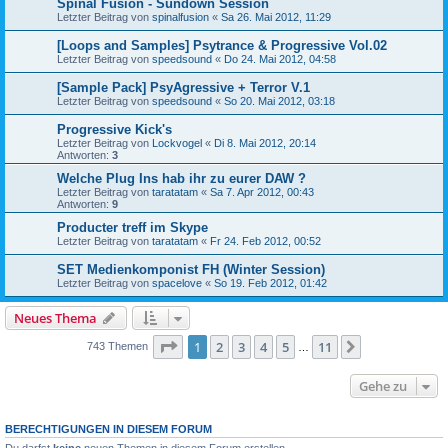
Spinal Fusion - Sundown Session
Letzter Beitrag von
spinalfusion
«
Sa 26. Mai 2012, 11:29
[Loops and Samples] Psytrance & Progressive Vol.02
Letzter Beitrag von
speedsound
«
Do 24. Mai 2012, 04:58
[Sample Pack] PsyAgressive + Terror V.1
Letzter Beitrag von
speedsound
«
So 20. Mai 2012, 03:18
Progressive Kick's
Letzter Beitrag von
Lockvogel
«
Di 8. Mai 2012, 20:14
Antworten:
3
Welche Plug Ins hab ihr zu eurer DAW ?
Letzter Beitrag von
taratatam
«
Sa 7. Apr 2012, 00:43
Antworten:
9
Producter treff im Skype
Letzter Beitrag von
taratatam
«
Fr 24. Feb 2012, 00:52
SET Medienkomponist FH (Winter Session)
Letzter Beitrag von
spacelove
«
So 19. Feb 2012, 01:42
Neues Thema
Seite
1
von
11
1
2
3
4
5
11
Nächste
743 Themen
…
Gehe zu
BERECHTIGUNGEN IN DIESEM FORUM