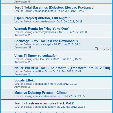
Antworten:
4
Jorg3 Total Basslines (Dubstep, Electro, Psytrance)
Letzter Beitrag von
speedsound
«
Do 12. Jul 2012, 17:45
[Open Project] Ableton, Full Night 2
Letzter Beitrag von
speedsound
«
Do 5. Jul 2012, 04:11
Wanted: Remix for "Hey Yoko Ono"
Letzter Beitrag von
xbergbaboons
«
Mi 27. Jun 2012, 23:58
Antworten:
2
Lockvogel - My Tracks (Free Download!!)
Letzter Beitrag von
Lockvogel
«
Mi 27. Jun 2012, 14:41
Antworten:
37
1
2
3
Virus TI Snow zu verkaufen
Letzter Beitrag von
Flow Box
«
Mo 25. Jun 2012, 15:20
Antworten:
2
Neuer 150 BPM Track - Acidstorm - (Transform into 2012 Edit)
Letzter Beitrag von
Flow Box
«
Do 21. Jun 2012, 12:49
Antworten:
2
Vocals Effekt
Letzter Beitrag von
makau
«
Mo 4. Jun 2012, 11:03
Antworten:
3
Massive Dubstep Presets - Climax
Letzter Beitrag von
speedsound
«
Do 31. Mai 2012, 19:05
Jorg3 - Psytrance Samples Pack Vol.2
Letzter Beitrag von
speedsound
«
Mo 28. Mai 2012, 22:34