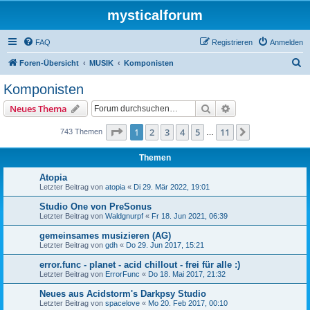
mysticalforum
FAQ
Registrieren
Anmelden
S
Foren-Übersicht
MUSIK
Komponisten
u
Komponisten
c
Suche
Erweiterte Suche
Neues Thema
h
e
Seite
1
von
11
1
2
3
4
5
11
Nächste
743 Themen
…
Themen
Atopia
Letzter Beitrag von
atopia
«
Di 29. Mär 2022, 19:01
Studio One von PreSonus
Letzter Beitrag von
Waldgnurpf
«
Fr 18. Jun 2021, 06:39
gemeinsames musizieren (AG)
Letzter Beitrag von
gdh
«
Do 29. Jun 2017, 15:21
error.func - planet - acid chillout - frei für alle :)
Letzter Beitrag von
ErrorFunc
«
Do 18. Mai 2017, 21:32
Neues aus Acidstorm's Darkpsy Studio
Letzter Beitrag von
spacelove
«
Mo 20. Feb 2017, 00:10