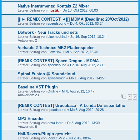
Native Instruments: Kontakt Z2 Mixer
Letzter Beitrag von
müstik
«
Do 18. Okt 2012, 08:03
[||► REMIX CONTEST ◄||] MDMA (Deadline: 20/Oct/2012)
Letzter Beitrag von
speedsound
«
Do 4. Okt 2012, 03:24
Dotwork - Neui Tracks und sets
Letzter Beitrag von
bluemechind
«
So 16. Sep 2012, 10:24
Antworten:
2
Verkaufe 2 Technics MK2 Plattenspieler
Letzter Beitrag von
Flow Box
«
Mi 5. Sep 2012, 15:46
[REMIX CONTEST] Space Dragon - MDMA
Letzter Beitrag von
speedsound
«
Do 16. Aug 2012, 23:11
Spinal Fusion @ Soundcloud
Letzter Beitrag von
spinalfusion
«
Mo 13. Aug 2012, 14:27
Baseline VST Plugin
Letzter Beitrag von
Omline
«
Mi 8. Aug 2012, 16:47
Antworten:
23
1
2
[REMIX CONTEST] Urucubaca - A Lenda Do Espantalho
Letzter Beitrag von
speedsound
«
Mo 6. Aug 2012, 20:28
MP3 Encoder
Letzter Beitrag von
deva.indra
«
Fr 3. Aug 2012, 13:30
Antworten:
6
Hall/Reverb-Plugin gesucht
Letzter Beitrag von
Ploid
«
Mi 25. Jul 2012, 08:47