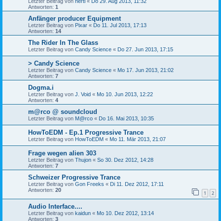
Letzter Beitrag von
herti
«
Do 29. Aug 2013, 11:32
Antworten:
1
Anfänger producer Equipment
Letzter Beitrag von
Pixar
«
Do 11. Jul 2013, 17:13
Antworten:
14
The Rider In The Glass
Letzter Beitrag von
Candy Science
«
Do 27. Jun 2013, 17:15
> Candy Science
Letzter Beitrag von
Candy Science
«
Mo 17. Jun 2013, 21:02
Antworten:
7
Dogma.i
Letzter Beitrag von
J. Void
«
Mo 10. Jun 2013, 12:22
Antworten:
4
m@rco @ soundcloud
Letzter Beitrag von
M@rco
«
Do 16. Mai 2013, 10:35
HowToEDM - Ep.1 Progressive Trance
Letzter Beitrag von
HowToEDM
«
Mo 11. Mär 2013, 21:07
Frage wegen alien 303
Letzter Beitrag von
Thujon
«
So 30. Dez 2012, 14:28
Antworten:
7
Schweizer Progressive Trance
Letzter Beitrag von
Gon Freeks
«
Di 11. Dez 2012, 17:11
Antworten:
20
1
2
Audio Interface....
Letzter Beitrag von
kaidun
«
Mo 10. Dez 2012, 13:14
Antworten:
3