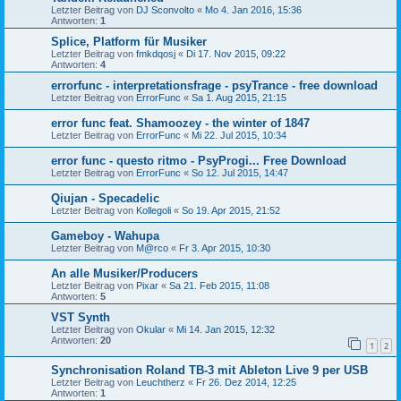
Letzter Beitrag von
DJ Sconvolto
«
Mo 4. Jan 2016, 15:36
Antworten:
1
Splice, Platform für Musiker
Letzter Beitrag von
fmkdqosj
«
Di 17. Nov 2015, 09:22
Antworten:
4
errorfunc - interpretationsfrage - psyTrance - free download
Letzter Beitrag von
ErrorFunc
«
Sa 1. Aug 2015, 21:15
error func feat. Shamoozey - the winter of 1847
Letzter Beitrag von
ErrorFunc
«
Mi 22. Jul 2015, 10:34
error func - questo ritmo - PsyProgi... Free Download
Letzter Beitrag von
ErrorFunc
«
So 12. Jul 2015, 14:47
Qiujan - Specadelic
Letzter Beitrag von
Kollegoli
«
So 19. Apr 2015, 21:52
Gameboy - Wahupa
Letzter Beitrag von
M@rco
«
Fr 3. Apr 2015, 10:30
An alle Musiker/Producers
Letzter Beitrag von
Pixar
«
Sa 21. Feb 2015, 11:08
Antworten:
5
VST Synth
Letzter Beitrag von
Okular
«
Mi 14. Jan 2015, 12:32
Antworten:
20
1
2
Synchronisation Roland TB-3 mit Ableton Live 9 per USB
Letzter Beitrag von
Leuchtherz
«
Fr 26. Dez 2014, 12:25
Antworten:
1