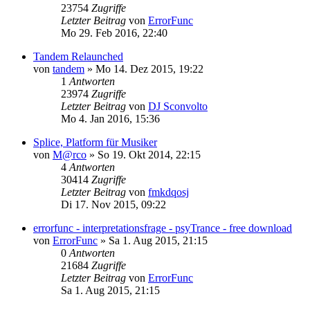
23754
Zugriffe
Letzter Beitrag
von
ErrorFunc
Mo 29. Feb 2016, 22:40
Tandem Relaunched
von
tandem
»
Mo 14. Dez 2015, 19:22
1
Antworten
23974
Zugriffe
Letzter Beitrag
von
DJ Sconvolto
Mo 4. Jan 2016, 15:36
Splice, Platform für Musiker
von
M@rco
»
So 19. Okt 2014, 22:15
4
Antworten
30414
Zugriffe
Letzter Beitrag
von
fmkdqosj
Di 17. Nov 2015, 09:22
errorfunc - interpretationsfrage - psyTrance - free download
von
ErrorFunc
»
Sa 1. Aug 2015, 21:15
0
Antworten
21684
Zugriffe
Letzter Beitrag
von
ErrorFunc
Sa 1. Aug 2015, 21:15