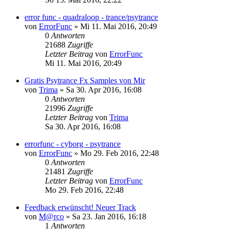
error func - quadraloop - trance/psytrance
von
ErrorFunc
»
Mi 11. Mai 2016, 20:49
0
Antworten
21688
Zugriffe
Letzter Beitrag
von
ErrorFunc
Mi 11. Mai 2016, 20:49
Gratis Psytrance Fx Samples von Mir
von
Trima
»
Sa 30. Apr 2016, 16:08
0
Antworten
21996
Zugriffe
Letzter Beitrag
von
Trima
Sa 30. Apr 2016, 16:08
errorfunc - cyborg - psytrance
von
ErrorFunc
»
Mo 29. Feb 2016, 22:48
0
Antworten
21481
Zugriffe
Letzter Beitrag
von
ErrorFunc
Mo 29. Feb 2016, 22:48
Feedback erwünscht! Neuer Track
von
M@rco
»
Sa 23. Jan 2016, 16:18
1
Antworten