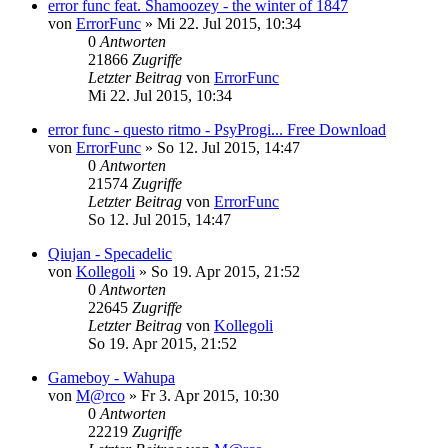
error func feat. Shamoozey - the winter of 1847
von
ErrorFunc
»
Mi 22. Jul 2015, 10:34
0
Antworten
21866
Zugriffe
Letzter Beitrag
von
ErrorFunc
Mi 22. Jul 2015, 10:34
error func - questo ritmo - PsyProgi... Free Download
von
ErrorFunc
»
So 12. Jul 2015, 14:47
0
Antworten
21574
Zugriffe
Letzter Beitrag
von
ErrorFunc
So 12. Jul 2015, 14:47
Qiujan - Specadelic
von
Kollegoli
»
So 19. Apr 2015, 21:52
0
Antworten
22645
Zugriffe
Letzter Beitrag
von
Kollegoli
So 19. Apr 2015, 21:52
Gameboy - Wahupa
von
M@rco
»
Fr 3. Apr 2015, 10:30
0
Antworten
22219
Zugriffe