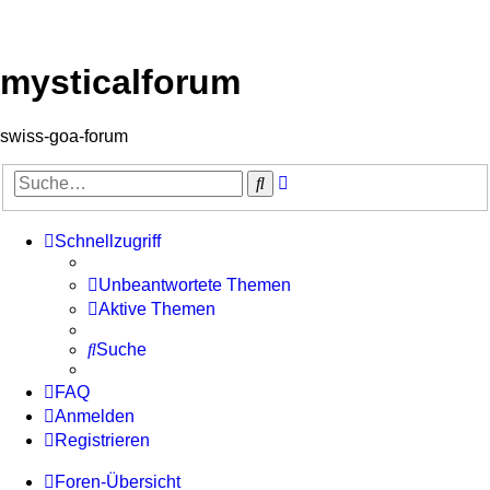
mysticalforum
swiss-goa-forum
Erweiterte
Suche
Suche
Schnellzugriff
Unbeantwortete Themen
Aktive Themen
Suche
FAQ
Anmelden
Registrieren
Foren-Übersicht