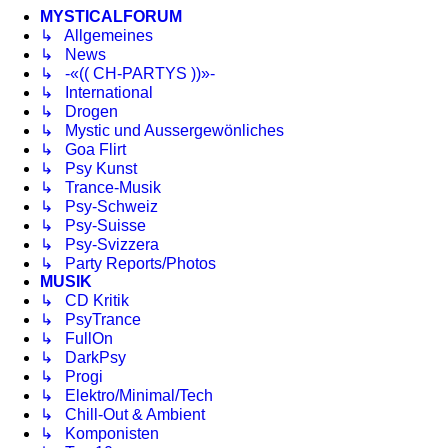
MYSTICALFORUM
↳ Allgemeines
↳ News
↳ -«(( CH-PARTYS ))»-
↳ International
↳ Drogen
↳ Mystic und Aussergewönliches
↳ Goa Flirt
↳ Psy Kunst
↳ Trance-Musik
↳ Psy-Schweiz
↳ Psy-Suisse
↳ Psy-Svizzera
↳ Party Reports/Photos
MUSIK
↳ CD Kritik
↳ PsyTrance
↳ FullOn
↳ DarkPsy
↳ Progi
↳ Elektro/Minimal/Tech
↳ Chill-Out & Ambient
↳ Komponisten