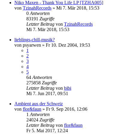
Niko Maxen - Thank You Life LP [TZHA005]
von
TzinahRecords
»
Mi 7. Mär 2018, 15:53
0
Antworten
83191
Zugriffe
Letzter Beitrag
von
TzinahRecords
Mi 7. Mär 2018, 15:53
lieblings-chill-musik?
von
psyarwen
»
Fr 10. Dez 2004, 19:53
1
2
3
4
5
64
Antworten
275858
Zugriffe
Letzter Beitrag
von
bibi
Mi 7. Jun 2017, 09:51
Ambient aus der Schweiz
von
flor&faun
»
Fr 9. Sep 2016, 12:06
1
Antworten
24024
Zugriffe
Letzter Beitrag
von
flor&faun
Fr 5. Mai 2017, 12:24