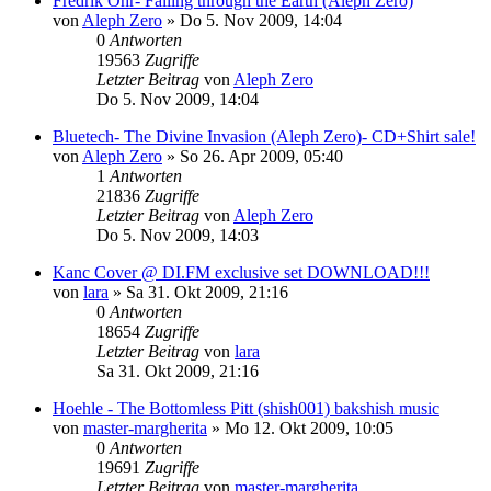
Fredrik Ohr- Falling through the Earth (Aleph Zero)
von
Aleph Zero
»
Do 5. Nov 2009, 14:04
0
Antworten
19563
Zugriffe
Letzter Beitrag
von
Aleph Zero
Do 5. Nov 2009, 14:04
Bluetech- The Divine Invasion (Aleph Zero)- CD+Shirt sale!
von
Aleph Zero
»
So 26. Apr 2009, 05:40
1
Antworten
21836
Zugriffe
Letzter Beitrag
von
Aleph Zero
Do 5. Nov 2009, 14:03
Kanc Cover @ DI.FM exclusive set DOWNLOAD!!!
von
lara
»
Sa 31. Okt 2009, 21:16
0
Antworten
18654
Zugriffe
Letzter Beitrag
von
lara
Sa 31. Okt 2009, 21:16
Hoehle - The Bottomless Pitt (shish001) bakshish music
von
master-margherita
»
Mo 12. Okt 2009, 10:05
0
Antworten
19691
Zugriffe
Letzter Beitrag
von
master-margherita