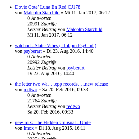
Dovie Cote’ Luna En Red CJ178
von
Malcolm Starchild
»
Mi 11. Jan 2017, 06:12
0
Antworten
20991
Zugriffe
Letzter Beitrag
von
Malcolm Starchild
Mi 11. Jan 2017, 06:12
witchart - Static Vibes (115bpm PsyChill)
von
psyberart
»
Di 23. Aug 2016, 14:40
0
Antworten
20992
Zugriffe
Letzter Beitrag
von
psyberart
Di 23. Aug 2016, 14:40
the letter two v/a…..epp records…..new release
von
redtwo
»
Sa 20. Feb 2016, 09:33
0
Antworten
21764
Zugriffe
Letzter Beitrag
von
redtwo
Sa 20. Feb 2016, 09:33
new mix: The Hidden Unusual - Unite
von
Imox
»
Di 18. Aug 2015, 16:11
0
Antworten