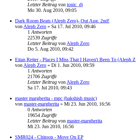
Letzter Beitrag
von
tonic_dj
Mo 30. Aug 2010, 09:05
Dark Room Beats (Aleph Zero)- Out Aug. 2nd!
von
Aleph Zero
»
Sa 17. Jul 2010, 09:46
1
Antworten
22539
Zugriffe
Letzter Beitrag
von
Aleph Zero
Do 5. Aug 2010, 09:42
Eitan Reiter - Places I Miss That I Haven't Been To (Aleph Z
von
Aleph Zero
»
Di 1. Jun 2010, 09:59
1
Antworten
21706
Zugriffe
Letzter Beitrag
von
Aleph Zero
Sa 17. Jul 2010, 09:43
master margherita - mpc (bakshish music)
von
master-margherita
»
Mi 23. Jun 2010, 16:56
0
Antworten
19654
Zugriffe
Letzter Beitrag
von
master-margherita
Mi 23. Jun 2010, 16:56
SMR024 - Chitoon - Move On EP