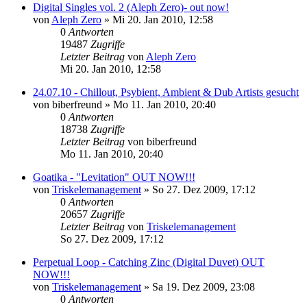
Digital Singles vol. 2 (Aleph Zero)- out now!
von
Aleph Zero
»
Mi 20. Jan 2010, 12:58
0
Antworten
19487
Zugriffe
Letzter Beitrag
von
Aleph Zero
Mi 20. Jan 2010, 12:58
24.07.10 - Chillout, Psybient, Ambient & Dub Artists gesucht
von
biberfreund
»
Mo 11. Jan 2010, 20:40
0
Antworten
18738
Zugriffe
Letzter Beitrag
von
biberfreund
Mo 11. Jan 2010, 20:40
Goatika - "Levitation" OUT NOW!!!
von
Triskelemanagement
»
So 27. Dez 2009, 17:12
0
Antworten
20657
Zugriffe
Letzter Beitrag
von
Triskelemanagement
So 27. Dez 2009, 17:12
Perpetual Loop - Catching Zinc (Digital Duvet) OUT
NOW!!!
von
Triskelemanagement
»
Sa 19. Dez 2009, 23:08
0
Antworten