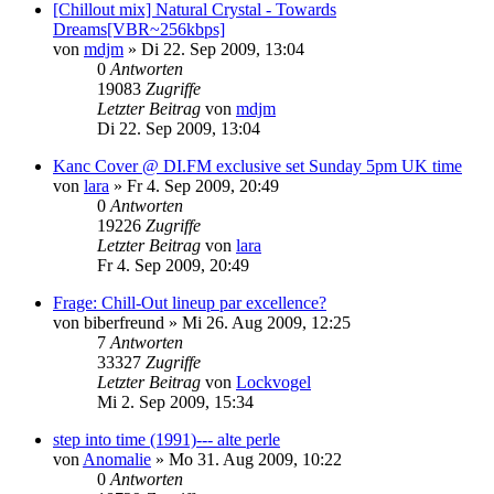
[Chillout mix] Natural Crystal - Towards
Dreams[VBR~256kbps]
von
mdjm
»
Di 22. Sep 2009, 13:04
0
Antworten
19083
Zugriffe
Letzter Beitrag
von
mdjm
Di 22. Sep 2009, 13:04
Kanc Cover @ DI.FM exclusive set Sunday 5pm UK time
von
lara
»
Fr 4. Sep 2009, 20:49
0
Antworten
19226
Zugriffe
Letzter Beitrag
von
lara
Fr 4. Sep 2009, 20:49
Frage: Chill-Out lineup par excellence?
von
biberfreund
»
Mi 26. Aug 2009, 12:25
7
Antworten
33327
Zugriffe
Letzter Beitrag
von
Lockvogel
Mi 2. Sep 2009, 15:34
step into time (1991)--- alte perle
von
Anomalie
»
Mo 31. Aug 2009, 10:22
0
Antworten