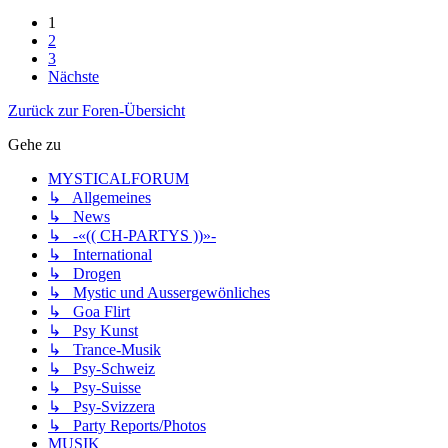
1
2
3
Nächste
Zurück zur Foren-Übersicht
Gehe zu
MYSTICALFORUM
↳ Allgemeines
↳ News
↳ -«(( CH-PARTYS ))»-
↳ International
↳ Drogen
↳ Mystic und Aussergewönliches
↳ Goa Flirt
↳ Psy Kunst
↳ Trance-Musik
↳ Psy-Schweiz
↳ Psy-Suisse
↳ Psy-Svizzera
↳ Party Reports/Photos
MUSIK