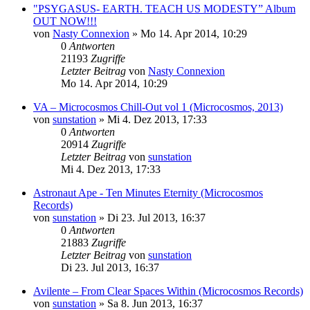
"PSYGASUS- EARTH. TEACH US MODESTY” Album
OUT NOW!!!
von
Nasty Connexion
»
Mo 14. Apr 2014, 10:29
0
Antworten
21193
Zugriffe
Letzter Beitrag
von
Nasty Connexion
Mo 14. Apr 2014, 10:29
VA – Microcosmos Chill-Out vol 1 (Microcosmos, 2013)
von
sunstation
»
Mi 4. Dez 2013, 17:33
0
Antworten
20914
Zugriffe
Letzter Beitrag
von
sunstation
Mi 4. Dez 2013, 17:33
Astronaut Ape - Ten Minutes Eternity (Microcosmos
Records)
von
sunstation
»
Di 23. Jul 2013, 16:37
0
Antworten
21883
Zugriffe
Letzter Beitrag
von
sunstation
Di 23. Jul 2013, 16:37
Avilente – From Clear Spaces Within (Microcosmos Records)
von
sunstation
»
Sa 8. Jun 2013, 16:37