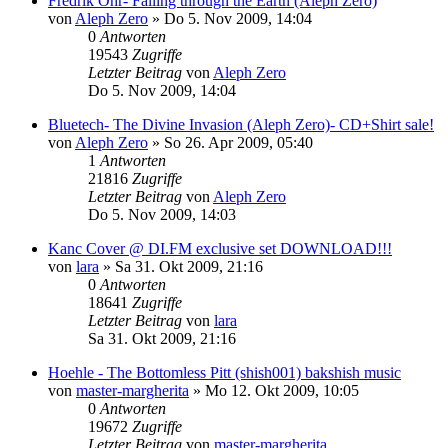
Fredrik Ohr- Falling through the Earth (Aleph Zero)
von
Aleph Zero
»
Do 5. Nov 2009, 14:04
0
Antworten
19543
Zugriffe
Letzter Beitrag
von
Aleph Zero
Do 5. Nov 2009, 14:04
Bluetech- The Divine Invasion (Aleph Zero)- CD+Shirt sale!
von
Aleph Zero
»
So 26. Apr 2009, 05:40
1
Antworten
21816
Zugriffe
Letzter Beitrag
von
Aleph Zero
Do 5. Nov 2009, 14:03
Kanc Cover @ DI.FM exclusive set DOWNLOAD!!!
von
lara
»
Sa 31. Okt 2009, 21:16
0
Antworten
18641
Zugriffe
Letzter Beitrag
von
lara
Sa 31. Okt 2009, 21:16
Hoehle - The Bottomless Pitt (shish001) bakshish music
von
master-margherita
»
Mo 12. Okt 2009, 10:05
0
Antworten
19672
Zugriffe
Letzter Beitrag
von
master-margherita