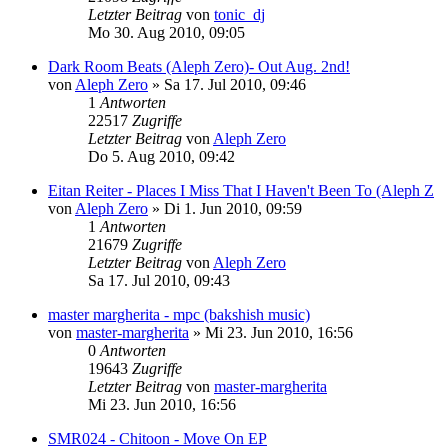
Letzter Beitrag
von
tonic_dj
Mo 30. Aug 2010, 09:05
Dark Room Beats (Aleph Zero)- Out Aug. 2nd!
von
Aleph Zero
»
Sa 17. Jul 2010, 09:46
1
Antworten
22517
Zugriffe
Letzter Beitrag
von
Aleph Zero
Do 5. Aug 2010, 09:42
Eitan Reiter - Places I Miss That I Haven't Been To (Aleph Z
von
Aleph Zero
»
Di 1. Jun 2010, 09:59
1
Antworten
21679
Zugriffe
Letzter Beitrag
von
Aleph Zero
Sa 17. Jul 2010, 09:43
master margherita - mpc (bakshish music)
von
master-margherita
»
Mi 23. Jun 2010, 16:56
0
Antworten
19643
Zugriffe
Letzter Beitrag
von
master-margherita
Mi 23. Jun 2010, 16:56
SMR024 - Chitoon - Move On EP