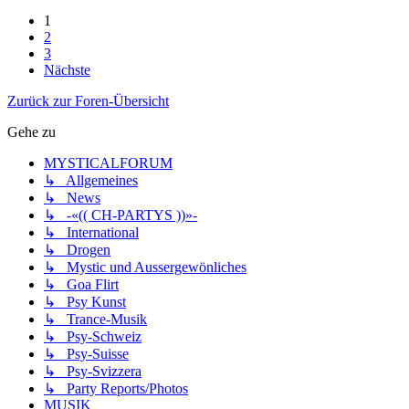
1
2
3
Nächste
Zurück zur Foren-Übersicht
Gehe zu
MYSTICALFORUM
↳ Allgemeines
↳ News
↳ -«(( CH-PARTYS ))»-
↳ International
↳ Drogen
↳ Mystic und Aussergewönliches
↳ Goa Flirt
↳ Psy Kunst
↳ Trance-Musik
↳ Psy-Schweiz
↳ Psy-Suisse
↳ Psy-Svizzera
↳ Party Reports/Photos
MUSIK