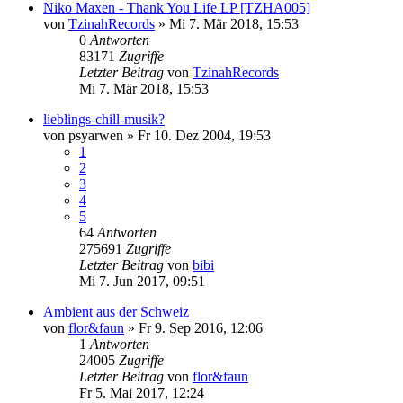
Niko Maxen - Thank You Life LP [TZHA005]
von
TzinahRecords
»
Mi 7. Mär 2018, 15:53
0
Antworten
83171
Zugriffe
Letzter Beitrag
von
TzinahRecords
Mi 7. Mär 2018, 15:53
lieblings-chill-musik?
von
psyarwen
»
Fr 10. Dez 2004, 19:53
1
2
3
4
5
64
Antworten
275691
Zugriffe
Letzter Beitrag
von
bibi
Mi 7. Jun 2017, 09:51
Ambient aus der Schweiz
von
flor&faun
»
Fr 9. Sep 2016, 12:06
1
Antworten
24005
Zugriffe
Letzter Beitrag
von
flor&faun
Fr 5. Mai 2017, 12:24