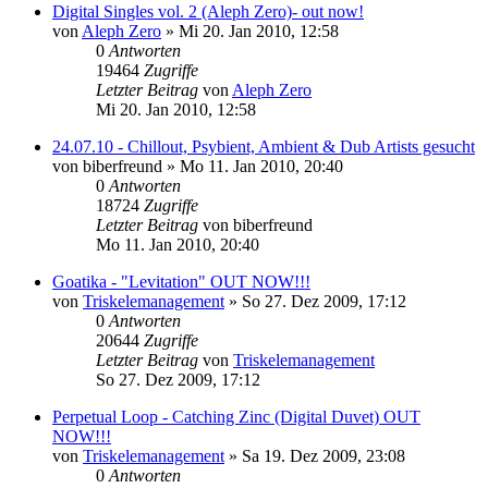
Digital Singles vol. 2 (Aleph Zero)- out now!
von
Aleph Zero
»
Mi 20. Jan 2010, 12:58
0
Antworten
19464
Zugriffe
Letzter Beitrag
von
Aleph Zero
Mi 20. Jan 2010, 12:58
24.07.10 - Chillout, Psybient, Ambient & Dub Artists gesucht
von
biberfreund
»
Mo 11. Jan 2010, 20:40
0
Antworten
18724
Zugriffe
Letzter Beitrag
von
biberfreund
Mo 11. Jan 2010, 20:40
Goatika - "Levitation" OUT NOW!!!
von
Triskelemanagement
»
So 27. Dez 2009, 17:12
0
Antworten
20644
Zugriffe
Letzter Beitrag
von
Triskelemanagement
So 27. Dez 2009, 17:12
Perpetual Loop - Catching Zinc (Digital Duvet) OUT
NOW!!!
von
Triskelemanagement
»
Sa 19. Dez 2009, 23:08
0
Antworten