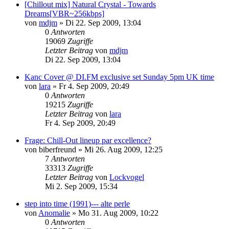
[Chillout mix] Natural Crystal - Towards
Dreams[VBR~256kbps]
von
mdjm
»
Di 22. Sep 2009, 13:04
0
Antworten
19069
Zugriffe
Letzter Beitrag
von
mdjm
Di 22. Sep 2009, 13:04
Kanc Cover @ DI.FM exclusive set Sunday 5pm UK time
von
lara
»
Fr 4. Sep 2009, 20:49
0
Antworten
19215
Zugriffe
Letzter Beitrag
von
lara
Fr 4. Sep 2009, 20:49
Frage: Chill-Out lineup par excellence?
von
biberfreund
»
Mi 26. Aug 2009, 12:25
7
Antworten
33313
Zugriffe
Letzter Beitrag
von
Lockvogel
Mi 2. Sep 2009, 15:34
step into time (1991)--- alte perle
von
Anomalie
»
Mo 31. Aug 2009, 10:22
0
Antworten