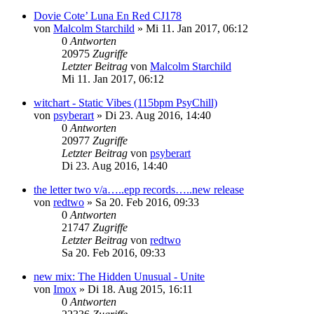
Dovie Cote’ Luna En Red CJ178
von
Malcolm Starchild
»
Mi 11. Jan 2017, 06:12
0
Antworten
20975
Zugriffe
Letzter Beitrag
von
Malcolm Starchild
Mi 11. Jan 2017, 06:12
witchart - Static Vibes (115bpm PsyChill)
von
psyberart
»
Di 23. Aug 2016, 14:40
0
Antworten
20977
Zugriffe
Letzter Beitrag
von
psyberart
Di 23. Aug 2016, 14:40
the letter two v/a…..epp records…..new release
von
redtwo
»
Sa 20. Feb 2016, 09:33
0
Antworten
21747
Zugriffe
Letzter Beitrag
von
redtwo
Sa 20. Feb 2016, 09:33
new mix: The Hidden Unusual - Unite
von
Imox
»
Di 18. Aug 2015, 16:11
0
Antworten